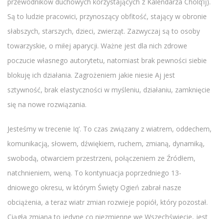
przewodników duchowych korzystających z Kalendarza Cholq’ij).
Są to ludzie pracowici, przynoszący obfitość, stający w obronie
słabszych, starszych, dzieci, zwierząt. Zazwyczaj są to osoby
towarzyskie, o miłej aparycji. Ważne jest dla nich zdrowe
poczucie własnego autorytetu, natomiast brak pewności siebie
blokuję ich działania. Zagrożeniem jakie niesie Aj jest
sztywność, brak elastyczności w myśleniu, działaniu, zamknięcie
się na nowe rozwiązania.
Jesteśmy w trecenie Iq’. To czas związany z wiatrem, oddechem,
komunikacją, słowem, dźwiękiem, ruchem, zmianą, dynamiką,
swobodą, otwarciem przestrzeni, połączeniem ze Źródłem,
natchnieniem, weną. To kontynuacja poprzedniego 13-
dniowego okresu, w którym Święty Ogień zabrał nasze
obciążenia, a teraz wiatr zmian rozwieje popiół, który pozostał.
Ciągła zmiana to jedyne co niezmienne we Wszechświecie, jest