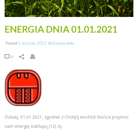
ENERGIA DNIA 01.01.2021
Posted
1 stycznia 2021
In
Energia dnia
0
Dzisiaj, 01.01.2021, zgodnie z Cholq’ij wschód Słońca przynosi
nam energię Kab’lajuj (12) Aj.