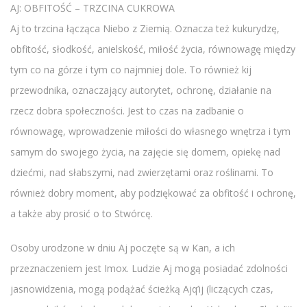
AJ: OBFITOŚĆ – TRZCINA CUKROWA
Aj to trzcina łącząca Niebo z Ziemią. Oznacza też kukurydzę,
obfitość, słodkość, anielskość, miłość życia, równowagę między
tym co na górze i tym co najmniej dole. To również kij
przewodnika, oznaczający autorytet, ochronę, działanie na
rzecz dobra społeczności. Jest to czas na zadbanie o
równowagę, wprowadzenie miłości do własnego wnętrza i tym
samym do swojego życia, na zajęcie się domem, opiekę nad
dziećmi, nad słabszymi, nad zwierzętami oraz roślinami. To
również dobry moment, aby podziękować za obfitość i ochronę,
a także aby prosić o to Stwórcę.
Osoby urodzone w dniu Aj poczęte są w Kan, a ich
przeznaczeniem jest Imox. Ludzie Aj mogą posiadać zdolności
jasnowidzenia, mogą podążać ścieżką Ajq’ij (liczących czas,