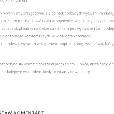
do kolejnych dni.
rym powinniśmy przygotować się do nadchodzących wyzwań. Pamiętaj
woim lękom musisz stawić czoła w pojedynkę, więc odkryj przyjemnoś
 zobacz skąd patrzy na Ciebie strach, tam jest wyzwanie i tam podej
ucie pozornego komfortu i życie w wielu ograniczeniach.
stąd odeszli, wyraź im wdzięczność, poproś o radę, wskazówki, który
 rozpoczyna się wraz z pierwszymi promieniami Słońca, niezależnie od
wraz z kolejnym wschodem, kiedy to witamy nową energię.
STAW KOMENTARZ