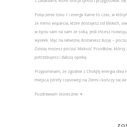
z zadaniami, które ona przynosi i przygotować się 
Połączenie tonu 1 i energii Kame to czas, w któ
że mimo wsparcia, które dostajesz od bliskich, s
w byciu sam na sam ze sobą. Jeśli chcesz rozwoju,
wysiłek. Idąc na łatwiznę dostaniesz iluzję – pocz
Dzisiaj możesz poczuć bliskość Przodków, którzy 
potrzebujesz i dalszą opiekę.
Przypominam, że zgodnie z Cholq’iij energia dnia
miejsca (strefy czasowej) na Ziemi i kończy się 
Pozdrawiam słonecznie ☀
ZO