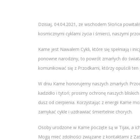
Dzisiaj, 04.04.2021, ze wschodem Słońca powitali
kosmicznymi cyklami życia i śmierci, naszymi p
Kame jest Nawalem Cykli, które się spełniają i ini
ponowne narodziny, to powrót zmarłych do świa
komunikować się z Przodkami, którzy opuścili ten p
W dniu Kame honorujemy naszych zmarłych Przodkó
kadzidło i tytoń; prosimy ochronę naszych bliski
dusz od cierpienia. Korzystając z energii Kame 
zamykać cykle i uzdrawiać śmiertelnie chorych.
Osoby urodzone w Kame poczęte są w Tijax, a ich 
Mogą mieć zdolności związane z kontaktami z Z