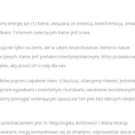
śmy energię Jun (1) Kame, związaną ze śmiercią, transformacją, zmia
rzodkami. Totemem zwierzęcym Kame jest sowa.
cjują nie tylko na Ziemi, ale w całym Wszechświecie. Keme to nasze
ta żywych. Kame jest portalem miedzywymiarowym, który pozwala n
lan, aby prosić ich o rady dla nas.
w poprzez zapalenie świec z tłuszczu, ofiarujemy również jedzeni
ch przed wypadkami i śmiertelnym chorobami, uwolnienie bezcielesnyc
możemy pomagać umierającym opuszczać ten plan bez dalszych cierpie
przeznaczeniem jest I’x. Mają bogatą duchowość i dobrą intuicję.
aświatami, mogą komunikować się ze zmarłymi, odprowadzać dusze 