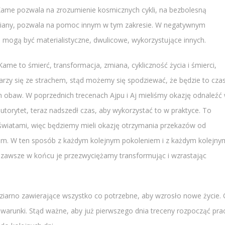
 Kame pozwala na zrozumienie kosmicznych cykli, na bezbolesną
miany, pozwala na pomoc innym w tym zakresie. W negatywnym
mogą być materialistyczne, dwulicowe, wykorzystujące innych.
e to śmierć, transformacja, zmiana, cykliczność życia i śmierci,
arzy się ze strachem, stąd możemy się spodziewać, że będzie to czas
 obaw. W poprzednich trecenach Ajpu i Aj mieliśmy okazję odnaleźć
torytet, teraz nadszedł czas, aby wykorzystać to w praktyce. To
aświatami, więc będziemy mieli okazję otrzymania przekazów od
. W ten sposób z każdym kolejnym pokoleniem i z każdym kolejny
 zawsze w końcu je przezwyciężamy transformując i wzrastając
 ziarno zawierające wszystko co potrzebne, aby wzrosło nowe życie.
o warunki. Stąd ważne, aby już pierwszego dnia treceny rozpocząć pra