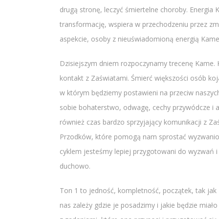
drugą stronę, leczyć śmiertelne choroby. Energia
transformację, wspiera w przechodzeniu przez z
aspekcie, osoby z nieuświadomioną energią Kame 
Dzisiejszym dniem rozpoczynamy trecenę Kame. Kam
kontakt z Zaświatami. Śmierć większości osób koj
w którym będziemy postawieni na przeciw naszych
sobie bohaterstwo, odwagę, cechy przywódcze i au
również czas bardzo sprzyjający komunikacji z Z
Przodków, które pomogą nam sprostać wyzwaniom
cyklem jesteśmy lepiej przygotowani do wyzwań i
duchowo.
Ton 1 to jedność, kompletność, początek, tak jak
nas zależy gdzie je posadzimy i jakie będzie miał