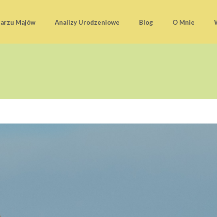
darzu Majów
Analizy Urodzeniowe
Blog
O Mnie