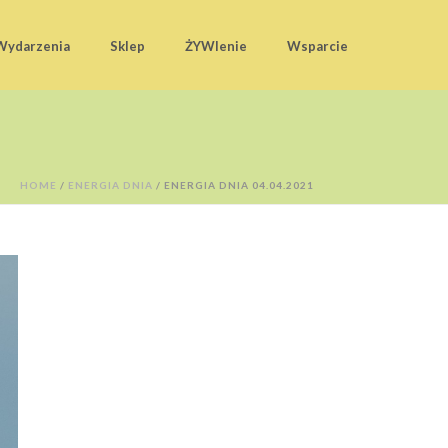
Wydarzenia
Sklep
ŻYWIenie
Wsparcie
HOME
/
ENERGIA DNIA
/ ENERGIA DNIA 04.04.2021