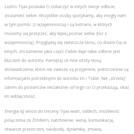
Lustro Tijax pozwala Ci zobaczyć w innych swoje odbicie,
zrozumieć siebie. Wszystkie osoby spotykamy, aby mogły nam
w tym pomóc (z wzajemnością) i są lustrami, w których
możemy się przejrzeć, aby lepiej poznać siebie (też z
wzajemnością). Przyglądaj się zwłaszcza temu, co drażni Cię w
innych, zrozumienie jaka część Ciebie daje takie odbicie jest
kluczem do wzrostu. Pamiętaj że inne istoty niosą
doświadczenia, które nie zawsze są przyjemne, jednocześnie są
informacjami potrzebnymi do wzrostu im i Tobie. Nie „strzelaj”
zatem do posłańców niezależnie od tego co Ci przekazują, okaż
im wdzięczność.
Energia Iq’ wnosi do treceny Tijax wiatr, oddech, możliwość
połączenia ze Źródłem, natchnienie, wenę, komunikację,
otwarcie przestrzeni, swobodę, dynamikę, zmianę.