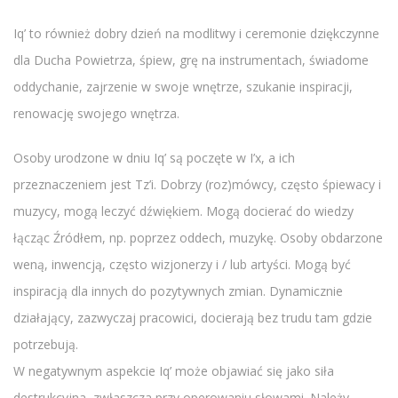
Iq’ to również dobry dzień na modlitwy i ceremonie dziękczynne
dla Ducha Powietrza, śpiew, grę na instrumentach, świadome
oddychanie, zajrzenie w swoje wnętrze, szukanie inspiracji,
renowację swojego wnętrza.
Osoby urodzone w dniu Iq’ są poczęte w I’x, a ich
przeznaczeniem jest Tz’i. Dobrzy (roz)mówcy, często śpiewacy i
muzycy, mogą leczyć dźwiękiem. Mogą docierać do wiedzy
łącząc Źródłem, np. poprzez oddech, muzykę. Osoby obdarzone
weną, inwencją, często wizjonerzy i / lub artyści. Mogą być
inspiracją dla innych do pozytywnych zmian. Dynamicznie
działający, zazwyczaj pracowici, docierają bez trudu tam gdzie
potrzebują.
W negatywnym aspekcie Iq’ może objawiać się jako siła
destrukcyjna, zwłaszcza przy operowaniu słowami. Należy