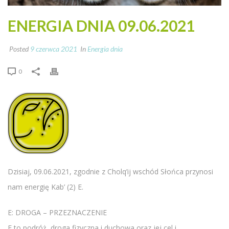
ENERGIA DNIA 09.06.2021
Posted
9 czerwca 2021
In
Energia dnia
0
Dzisiaj, 09.06.2021, zgodnie z Cholq’ij wschód Słońca przynosi
nam energię Kab’ (2) E.
E: DROGA – PRZEZNACZENIE
E to podróż, droga fizyczna i duchowa oraz jej cel i