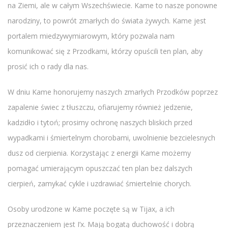
na Ziemi, ale w całym Wszechświecie. Kame to nasze ponowne
narodziny, to powrót zmarłych do świata żywych. Kame jest
portalem miedzywymiarowym, który pozwala nam
komunikować się z Przodkami, którzy opuścili ten plan, aby
prosić ich o rady dla nas.
W dniu Kame honorujemy naszych zmarłych Przodków poprzez
zapalenie świec z tłuszczu, ofiarujemy również jedzenie,
kadzidło i tytoń; prosimy ochronę naszych bliskich przed
wypadkami i śmiertelnym chorobami, uwolnienie bezcielesnych
dusz od cierpienia. Korzystając z energii Kame możemy
pomagać umierającym opuszczać ten plan bez dalszych
cierpień, zamykać cykle i uzdrawiać śmiertelnie chorych.
Osoby urodzone w Kame poczęte są w Tijax, a ich
przeznaczeniem jest I’x. Mają bogatą duchowość i dobrą