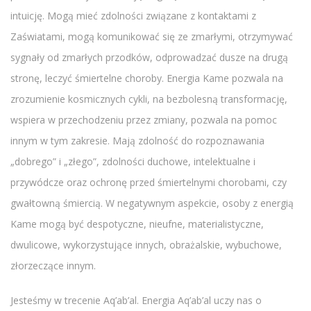
intuicję. Mogą mieć zdolności związane z kontaktami z
Zaświatami, mogą komunikować się ze zmarłymi, otrzymywać
sygnały od zmarłych przodków, odprowadzać dusze na drugą
stronę, leczyć śmiertelne choroby. Energia Kame pozwala na
zrozumienie kosmicznych cykli, na bezbolesną transformację,
wspiera w przechodzeniu przez zmiany, pozwala na pomoc
innym w tym zakresie. Mają zdolność do rozpoznawania
„dobrego” i „złego”, zdolności duchowe, intelektualne i
przywódcze oraz ochronę przed śmiertelnymi chorobami, czy
gwałtowną śmiercią. W negatywnym aspekcie, osoby z energią
Kame mogą być despotyczne, nieufne, materialistyczne,
dwulicowe, wykorzystujące innych, obrażalskie, wybuchowe,
złorzeczące innym.
Jesteśmy w trecenie Aq’ab’al. Energia Aq’ab’al uczy nas o