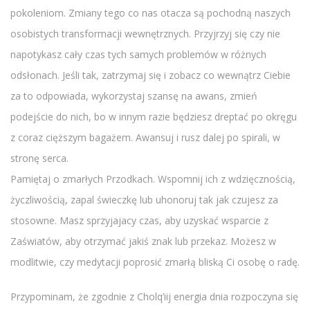
pokoleniom. Zmiany tego co nas otacza są pochodną naszych
osobistych transformacji wewnętrznych. Przyjrzyj się czy nie
napotykasz cały czas tych samych problemów w różnych
odsłonach. Jeśli tak, zatrzymaj się i zobacz co wewnątrz Ciebie
za to odpowiada, wykorzystaj szansę na awans, zmień
podejście do nich, bo w innym razie będziesz dreptać po okręgu
z coraz cięższym bagażem. Awansuj i rusz dalej po spirali, w
stronę serca.
Pamiętaj o zmarłych Przodkach. Wspomnij ich z wdzięcznością,
życzliwością, zapal świeczkę lub uhonoruj tak jak czujesz za
stosowne. Masz sprzyjajacy czas, aby uzyskać wsparcie z
Zaświatów, aby otrzymać jakiś znak lub przekaz. Możesz w
modlitwie, czy medytacji poprosić zmarłą bliską Ci osobę o radę.
Przypominam, że zgodnie z Cholq’iij energia dnia rozpoczyna się