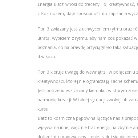
Energia B’atz’ wnosi do treceny Toj kreatywność,
z Kosmosem, daje sposobność do zapisania wyczy
Ton 3 związany jest z uchwyceniem rytmu oraz rów
utratą, wybiciem z rytmu, aby nam coś pokazać w
poznania, co na prawdę przyciągnęło taką sytuacj
działania.
Ton 3 kieruje uwagę do wewnątrz i w połączeniu z 
kreatywności, ktorej nie ograniczają żadne schem
Jeśli potrzebujesz zmiany kierunku, w którym zmie
harmonię kreacji. W takiej sytuacji zwolnij lub zat
kursu.
Batz to kosmiczna pępowina łącząca nas z prapocz
wpływa na inne, więc nie trać energii na zbytnie 
dotrzeć do praprzyczyny. Lepiej raduj się pięknem 