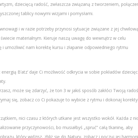
 artyzm, dziecięcą radość, zwłaszcza związaną z tworzeniem, połącze
szczonej tablicy nowymi wizjami i pomysłami.
nowagi i w razie potrzeby przynosi sytuacje związane z jej chwilow
 świecie materialnym. Kieruje naszą uwagę do wewnątrz w celu
ę i umożliwić nam korektę kursu i złapanie odpowiedniego rytmu
energią B’atz’ daje Ci możliwość odkrycia w sobie pokładów dziecięc
aty.
rzasz, może się zdarzyć, że ton 3 w jakiś sposób zakłóci Twoją radoś
rzymaj się, zobacz co Ci pokazuje to wybicie z rytmu i dokonaj korekty
ątkiem, nici czasu z których utkane jest wszystko wokół. Każda z ni
analizowanie przyczynowości, bo musiałbyś „spruć” całą tkaninę, aby
obrazu, który widzisz, zbliż się do Natury, zobacz i poczuj jej harmon