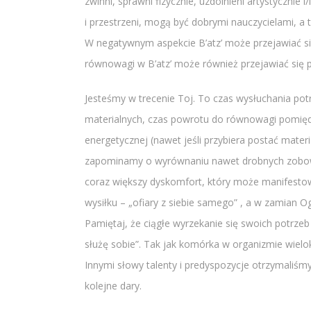
zwinni, sprawni fizycznie, uzdolnieni artystycznie
i przestrzeni, mogą być dobrymi nauczycielami, a t
W negatywnym aspekcie B’atz’ może przejawiać się
równowagi w B’atz’ może również przejawiać się 
Jesteśmy w trecenie Toj. To czas wysłuchania pot
materialnych, czas powrotu do równowagi pomięd
energetycznej (nawet jeśli przybiera postać materi
zapominamy o wyrównaniu nawet drobnych zobowią
coraz większy dyskomfort, który może manifestow
wysiłku – „ofiary z siebie samego” , a w zamian 
Pamiętaj, że ciągłe wyrzekanie się swoich potrzeb
służę sobie”. Tak jak komórka w organizmie wiel
Innymi słowy talenty i predyspozycje otrzymaliśmy
kolejne dary.