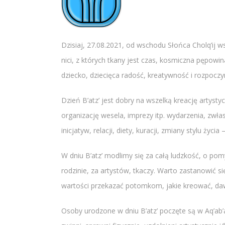
Dzisiaj, 27.08.2021, od wschodu Słońca Cholq’ij ws
nici, z których tkany jest czas, kosmiczna pępow
dziecko, dziecięca radość, kreatywność i rozpocz
Dzień B’atz’ jest dobry na wszelką kreację artyst
organizację wesela, imprezy itp. wydarzenia, zwła
inicjatyw, relacji, diety, kuracji, zmiany stylu ży
W dniu B’atz’ modlimy się za całą ludzkość, o pomy
rodzinie, za artystów, tkaczy. Warto zastanowić 
wartości przekazać potomkom, jakie kreować, daw
Osoby urodzone w dniu B’atz’ poczęte są w Aq’ab’al