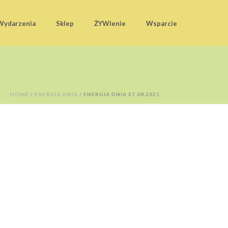
Wydarzenia
Sklep
ŻYWIenie
Wsparcie
HOME
/
ENERGIA DNIA
/ ENERGIA DNIA 27.08.2021