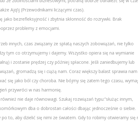
 i/lub ze zdolnościami biznesowymi, potrafią dobrze odnaleźć się w cza
akże Ajq’ij (Przewodnikami liczącymi czas).
 jako bezrefleksyjność i zbytnia skłonność do rozrywki. Brak
poprzez problemy z emocjami.
rzeb innych, czas związany ze spłatą naszych zobowiązań, nie tylko
zy tym co otrzymujemy i dajemy. Wszystko opiera się na wymianie
alną) i zostanie prędzej czy później spłacone. Jeśli zaniedbujemy lub
zań, gromadzą się i ciążą nam. Coraz większy balast sprawia nam
ać się jako ból czy choroba. Nie bójmy się zatem tego czasu, wyma
Ogień przywróci w nas harmonię.
 również nie daje równowagi. Szukaj rozwiązań typu:”służąc innym,
okomórkowym dba o dobrostan całości dbając jednocześnie o siebie.
 po to, aby dzielić się nimi ze światem. Gdy to robimy otwieramy się 