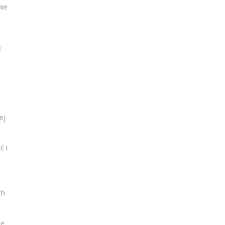
nie
ą
ej
ć i
ch
ię