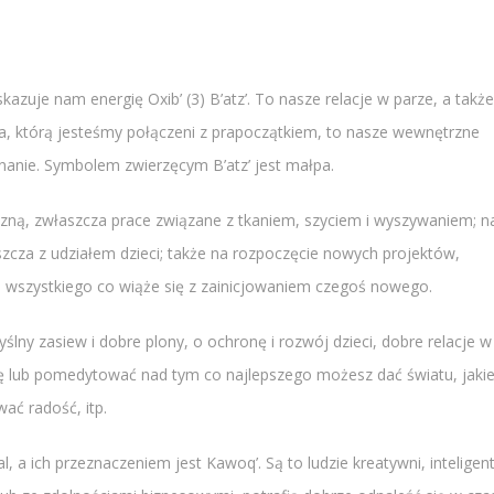
kazuje nam energię Oxib’ (3) B’atz’. To nasze relacje w parze, a także
ina, którą jesteśmy połączeni z prapoczątkiem, to nasze wewnętrzne
ynanie. Symbolem zwierzęcym B’atz’ jest małpa.
yczną, zwłaszcza prace związane z tkaniem, szyciem i wyszywaniem; n
szcza z udziałem dzieci; także na rozpoczęcie nowych projektów,
cia – wszystkiego co wiąże się z zainicjowaniem czegoś nowego.
ślny zasiew i dobre plony, o ochronę i rozwój dzieci, dobre relacje w
się lub pomedytować nad tym co najlepszego możesz dać światu, jaki
ać radość, itp.
, a ich przeznaczeniem jest Kawoq’. Są to ludzie kreatywni, inteligent