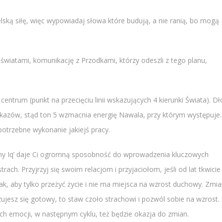
elską siłę, więc wypowiadaj słowa które budują, a nie ranią, bo mogą
światami, komunikację z Przodkami, którzy odeszli z tego planu,
centrum (punkt na przecięciu linii wskazujących 4 kierunki Świata). Dł
kazów, stąd ton 5 wzmacnia energię Nawala, przy którym występuje.
otrzebne wykonanie jakiejś pracy.
ceny Iq’ daje Ci ogromną sposobność do wprowadzenia kluczowych
ach. Przyjrzyj się swoim relacjom i przyjaciołom, jeśli od lat tkwicie
k, aby tylko przeżyć życie i nie ma miejsca na wzrost duchowy. Zmi
ujesz się gotowy, to staw czoło strachowi i pozwól sobie na wzrost.
ch emocji, w następnym cyklu, też będzie okazja do zmian.