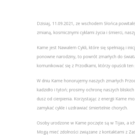
Dzisiaj, 11.09.2021, ze wschodem Słońca powitali
zmianą, kosmicznymi cyklami życia i śmierci, n
Kame jest Nawalem Cykli, które się spełniają i ini
ponowne narodziny, to powrót zmarłych do świa
komunikować się z Przodkami, którzy opuścili ten p
W dniu Kame honorujemy naszych zmarłych Przodkó
kadzidło i tytoń; prosimy ochronę naszych bliski
dusz od cierpienia. Korzystając z energii Kame 
zamykać cykle i uzdrawiać śmiertelnie chorych.
Osoby urodzone w Kame poczęte są w Tijax, a ich 
Mogą mieć zdolności związane z kontaktami z Za