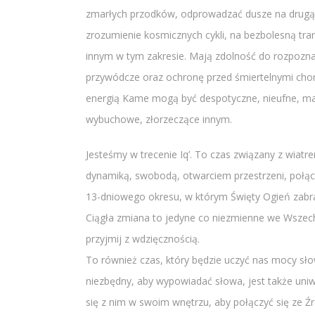
zmarłych przodków, odprowadzać dusze na drugą 
zrozumienie kosmicznych cykli, na bezbolesną tr
innym w tym zakresie. Mają zdolność do rozpoznaw
przywódcze oraz ochronę przed śmiertelnymi cho
energią Kame mogą być despotyczne, nieufne, mate
wybuchowe, złorzeczące innym.
Jesteśmy w trecenie Iq’. To czas związany z wia
dynamiką, swobodą, otwarciem przestrzeni, połą
13-dniowego okresu, w którym Święty Ogień zabrał 
Ciągła zmiana to jedyne co niezmienne we Wszechśw
przyjmij z wdzięcznością.
To również czas, który będzie uczyć nas mocy sło
niezbędny, aby wypowiadać słowa, jest także uni
się z nim w swoim wnętrzu, aby połączyć się ze Ź