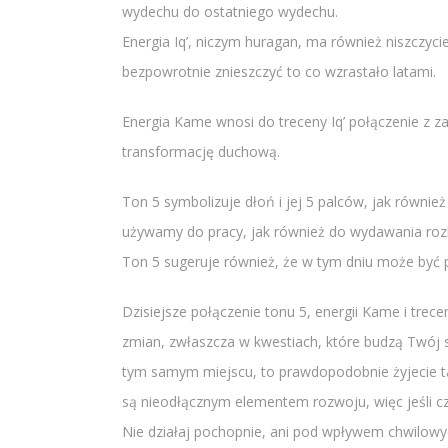
wydechu do ostatniego wydechu.
Energia Iq’, niczym huragan, ma również niszczyci
bezpowrotnie znieszczyć to co wzrastało latami.
Energia Kame wnosi do treceny Iq’ połączenie z za
transformację duchową.
Ton 5 symbolizuje dłoń i jej 5 palców, jak również 
używamy do pracy, jak również do wydawania roz
Ton 5 sugeruje również, że w tym dniu może być p
Dzisiejsze połączenie tonu 5, energii Kame i tre
zmian, zwłaszcza w kwestiach, które budzą Twój str
tym samym miejscu, to prawdopodobnie żyjecie ta
są nieodłącznym elementem rozwoju, więc jeśli cz
Nie działaj pochopnie, ani pod wpływem chwilowy