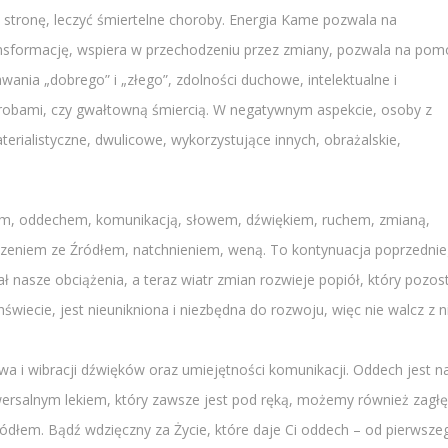
stronę, leczyć śmiertelne choroby. Energia Kame pozwala na
ansformację, wspiera w przechodzeniu przez zmiany, pozwala na pom
ania „dobrego” i „złego”, zdolności duchowe, intelektualne i
robami, czy gwałtowną śmiercią. W negatywnym aspekcie, osoby z
rialistyczne, dwulicowe, wykorzystujące innych, obrażalskie,
trem, oddechem, komunikacją, słowem, dźwiękiem, ruchem, zmianą,
czeniem ze Źródłem, natchnieniem, weną. To kontynuacja poprzedni
nasze obciążenia, a teraz wiatr zmian rozwieje popiół, który pozost
iecie, jest nieunikniona i niezbędna do rozwoju, więc nie walcz z ni
wa i wibracji dźwięków oraz umiejętności komunikacji. Oddech jest 
wersalnym lekiem, który zawsze jest pod ręką, możemy również zagłę
ródłem. Bądź wdzięczny za Życie, które daje Ci oddech – od pierwsze