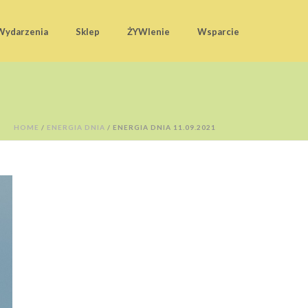
Wydarzenia
Sklep
ŻYWIenie
Wsparcie
HOME
/
ENERGIA DNIA
/ ENERGIA DNIA 11.09.2021