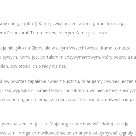
śmy energię Job’ (5) Kame, związaną ze śmiercią, transformacją,
aszymi Przodkami. Totemem zwierzęcym Kame jest sowa.
cjują nie tylko na Ziemi, ale w całym Wszechświecie. Kame to nasze
ta żywych. Kame jest portalem miedzywymiarowym, który pozwala n
lan, aby prosić ich o rady dla nas.
w poprzez zapalenie świec z tłuszczu, ofiarujemy również jedzeni
ch przed wypadkami i śmiertelnym chorobami, uwolnienie bezcielesnyc
możemy pomagać umierającym opuszczać ten plan bez dalszych cierpie
przeznaczeniem jest I’x. Mają bogatą duchowość i dobrą intuicję.
światami, mogą komunikować się ze zmarłymi, otrzymywać sygnały 