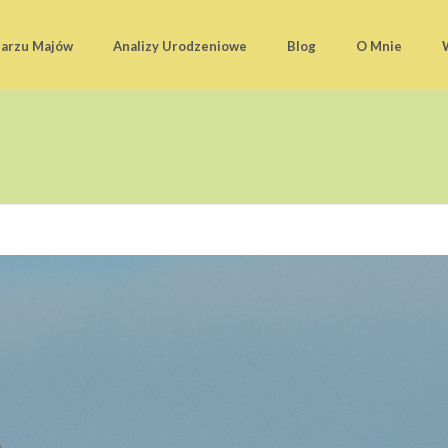
darzu Majów
Analizy Urodzeniowe
Blog
O Mnie