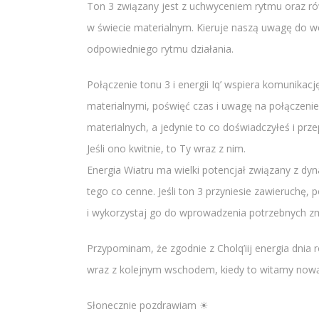
Ton 3 związany jest z uchwyceniem rytmu oraz rów
w świecie materialnym. Kieruje naszą uwagę do we
odpowiedniego rytmu działania.
Połączenie tonu 3 i energii Iq’ wspiera komunika
materialnymi, poświęć czas i uwagę na połączenie 
materialnych, a jedynie to co doświadczyłeś i p
Jeśli ono kwitnie, to Ty wraz z nim.
Energia Wiatru ma wielki potencjał związany z dy
tego co cenne. Jeśli ton 3 przyniesie zawieruchę
i wykorzystaj go do wprowadzenia potrzebnych z
Przypominam, że zgodnie z Cholq’iij energia dnia 
wraz z kolejnym wschodem, kiedy to witamy nową
Słonecznie pozdrawiam ☀