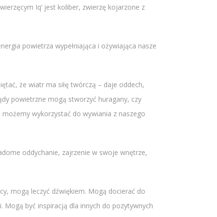
erzęcym Iq’ jest koliber, zwierzę kojarzone z
 energia powietrza wypełniająca i ożywiająca nasze
iętać, że wiatr ma siłę twórczą – daje oddech,
rądy powietrzne mogą stworzyć huragany, czy
tru możemy wykorzystać do wywiania z naszego
wiadome oddychanie, zajrzenie w swoje wnętrze,
zycy, mogą leczyć dźwiękiem. Mogą docierać do
i. Mogą być inspiracją dla innych do pozytywnych