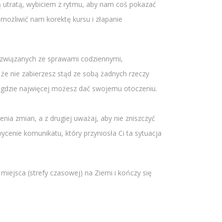
ą utratą, wybiciem z rytmu, aby nam coś pokazać
możliwić nam korektę kursu i złapanie
i związanych ze sprawami codziennymi,
 że nie zabierzesz stąd ze sobą żadnych rzeczy
, gdzie najwięcej możesz dać swojemu otoczeniu.
ia zmian, a z drugiej uważaj, aby nie zniszczyć
cenie komunikatu, który przyniosła Ci ta sytuacja
miejsca (strefy czasowej) na Ziemi i kończy się