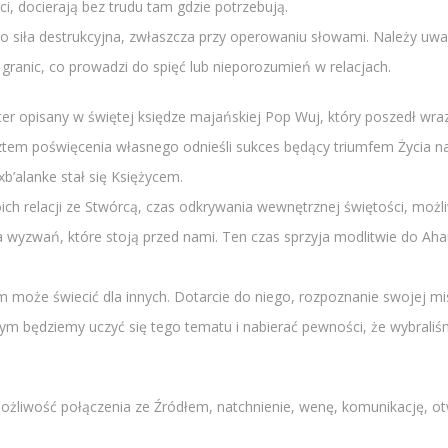
i, docierają bez trudu tam gdzie potrzebują.
 siła destrukcyjna, zwłaszcza przy operowaniu słowami. Należy uważa
granic, co prowadzi do spięć lub nieporozumień w relacjach.
ter opisany w świętej księdze majańskiej Pop Wuj, który poszedł wra
ztem poświęcenia własnego odnieśli sukces będący triumfem Życia nad
xb’alanke stał się Księżycem.
ch relacji ze Stwórcą, czas odkrywania wewnętrznej świętości, możli
 wyzwań, które stoją przed nami. Ten czas sprzyja modlitwie do Aha
 może świecić dla innych. Dotarcie do niego, rozpoznanie swojej 
órym będziemy uczyć się tego tematu i nabierać pewności, że wybral
 możliwość połączenia ze Źródłem, natchnienie, wenę, komunikację, o