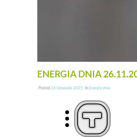
ENERGIA DNIA 26.11.2
Posted
26 listopada 2021
In
Energia dnia