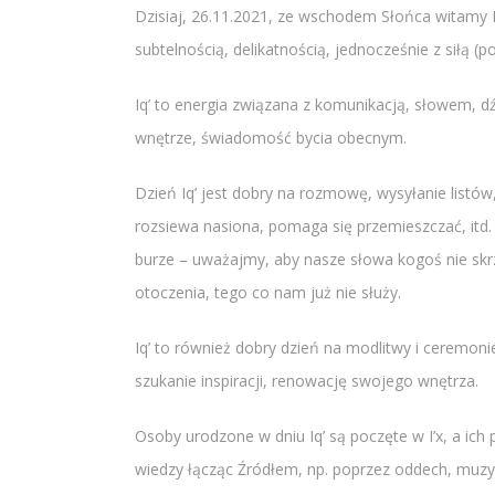
Dzisiaj, 26.11.2021, ze wschodem Słońca witamy N
subtelnością, delikatnością, jednocześnie z siłą (
Iq’ to energia związana z komunikacją, słowem, dź
wnętrze, świadomość bycia obecnym.
Dzień Iq’ jest dobry na rozmowę, wysyłanie listów
rozsiewa nasiona, pomaga się przemieszczać, itd
burze – uważajmy, aby nasze słowa kogoś nie skr
otoczenia, tego co nam już nie służy.
Iq’ to również dobry dzień na modlitwy i ceremon
szukanie inspiracji, renowację swojego wnętrza.
Osoby urodzone w dniu Iq’ są poczęte w I’x, a ic
wiedzy łącząc Źródłem, np. poprzez oddech, muzyk