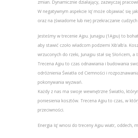
zmian. Dynamicznie działający, zazwyczaj pracowic
W negatywnym aspekcie Iq’ może objawiać się jako
oraz na (świadome lub nie) przekraczanie cudzych 
Jesteśmy w trecenie Ajpu. Junajpu (1Ajpu) to boha
aby stawić czoło władcom podziemi Xib’alb’a. Kos
wrzuconych do rzeki, Junajpu stał się Słońcem, a I
Trecena Ajpu to czas odnawiania i budowania swoi
odróżnienia Światła od Ciemności i rozpoznawania
pokonywania wyzwań.
Każdy z nas ma swoje wewnętrzne Światło, którym
poniesienia kosztów. Trecena Ajpu to czas, w kt
przeciwności.
Energia Iq’ wnosi do treceny Ajpu wiatr, oddech,