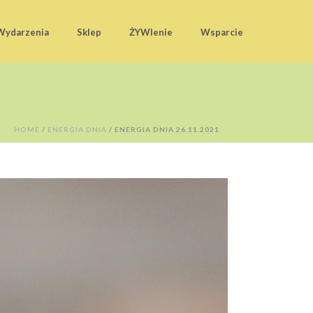
Wydarzenia
Sklep
ŻYWIenie
Wsparcie
HOME
/
ENERGIA DNIA
/ ENERGIA DNIA 26.11.2021