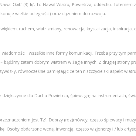
awal Oxib’ (3) Iq’. To Nawal Wiatru, Powietrza, oddechu. Totemem zwi
pokonuje wielkie odległości) oraz dążeniem do rozwoju.
więkiem, ruchem, wiatr zmiany, renowacja, krystalizacja, inspiracja,
, wiadomości i wszelkie inne formy komunikacji. Trzeba przy tym pam
. – bądźmy zatem dobrym wiatrem w żagle innych. Z drugiej strony p
zywdziły, równocześnie pamiętając że ten niszczycielski aspekt wia
ie dziękczynne dla Ducha Powietrza, śpiew, grę na instrumentach, ś
h przeznaczeniem jest Tz’i. Dobrzy (roz)mówcy, często śpiewacy i mu
ę. Osoby obdarzone weną, inwencją, często wizjonerzy i / lub artyśc