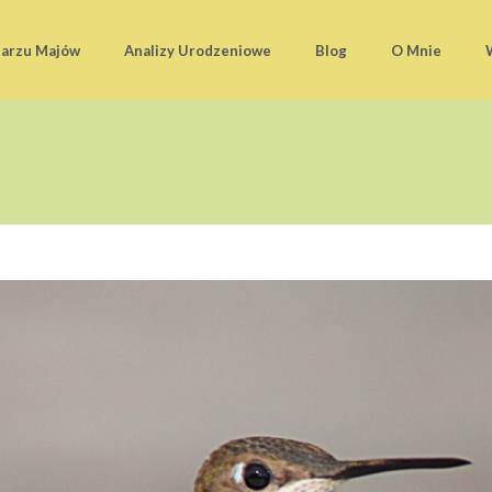
darzu Majów
Analizy Urodzeniowe
Blog
O Mnie