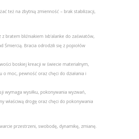
ć też na zbytnią zmienność – brak stabilizacji,
z z bratem bliźniakiem Ixb’alanke do zaświatów,
 Śmiercią. Bracia odrodzili się z popiołów
wości boskiej kreacji w świecie materialnym,
u o moc, pewność oraz chęci do działania i
misji wymaga wysiłku, pokonywania wyzwań,
iśmy właściwą drogę oraz chęci do pokonywania
twarcie przestrzeni, swobodę, dynamikę, zmianę.