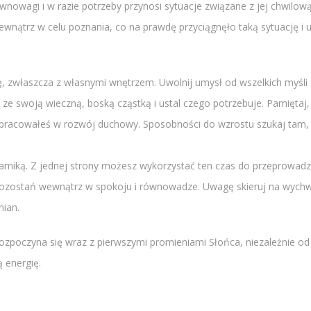
nowagi i w razie potrzeby przynosi sytuacje związane z jej chwilow
wnątrz w celu poznania, co na prawdę przyciągnęło taką sytuację i u
cję, zwłaszcza z własnymi wnętrzem. Uwolnij umysł od wszelkich myśl
ze swoją wieczną, boską cząstką i ustal czego potrzebuje. Pamiętaj,
rzepracowałeś w rozwój duchowy. Sposobności do wzrostu szukaj tam
namiką. Z jednej strony możesz wykorzystać ten czas do przeprowadzen
, pozostań wewnątrz w spokoju i równowadze. Uwagę skieruj na wychwy
mian.
rozpoczyna się wraz z pierwszymi promieniami Słońca, niezależnie od 
 energię.