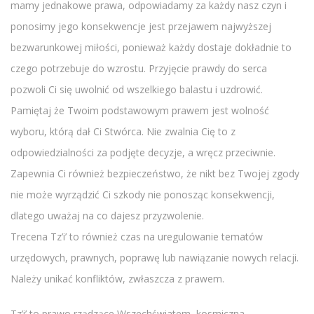
mamy jednakowe prawa, odpowiadamy za każdy nasz czyn i
ponosimy jego konsekwencje jest przejawem najwyższej
bezwarunkowej miłości, ponieważ każdy dostaje dokładnie to
czego potrzebuje do wzrostu. Przyjęcie prawdy do serca
pozwoli Ci się uwolnić od wszelkiego balastu i uzdrowić.
Pamiętaj że Twoim podstawowym prawem jest wolność
wyboru, którą dał Ci Stwórca. Nie zwalnia Cię to z
odpowiedzialności za podjęte decyzje, a wręcz przeciwnie.
Zapewnia Ci również bezpieczeństwo, że nikt bez Twojej zgody
nie może wyrządzić Ci szkody nie ponosząc konsekwencji,
dlatego uważaj na co dajesz przyzwolenie.
Trecena Tz’i’ to również czas na uregulowanie tematów
urzędowych, prawnych, poprawę lub nawiązanie nowych relacji.
Należy unikać konfliktów, zwłaszcza z prawem.
Tz’i’ to prawo rządzące Wszechświatem, kosmiczna