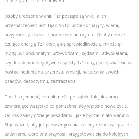
konflikty z bliskimi i z prawem.
Osoby urodzone w dniu Tz’i’ poczęte są w Iq’, a ich
przeznaczeniem jest Tijax. Są to ludzie kochający, wierni,
przyjacielscy, dumni, z poczuciem autorytetu. Osoby dobrze
czujące energię Tz’i’ kierują się sprawiedliwością, miłością i
mogą być doskonałymi przywódcami, sędziami, adwokatami,
czy doradcami. Negatywne aspekty Tz’i’ mogą przejawiać się w
postaci hedonizmu, przerostu ambicji, narzucania swoich
osadów, despotyzmu, zastraszania.
Ton 1 to jedność, kompletność, początek, tak jak ziarno
zawierające wszystko co potrzebne, aby wzrosło nowe życie.
Od nas zależy gdzie je posadzimy i jakie będzie miało warunki.
Stąd ważne, aby już pierwszego dnia treceny rozpocząć pracę z
zadaniami, które ona przynosi i przygotować się do kolejnych