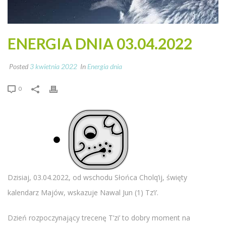
ENERGIA DNIA 03.04.2022
Posted
3 kwietnia 2022
In
Energia dnia
0
Dzisiaj, 03.04.2022, od wschodu Słońca Cholq’ij, święty
kalendarz Majów, wskazuje Nawal Jun (1) Tz’i’.
Dzień rozpoczynający trecenę T’zi’ to dobry moment na