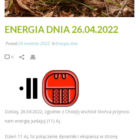
ENERGIA DNIA 26.04.2022
Posted
26 kwietnia 2022
In
Energia dnia
0
Dzisiaj, 26.04.2022, zgodnie z Cholq’ij wschód Słońca przynosi
nam energię Junlajuj (11) Aj.
Dzień 11 Aj, to połączenie dynamiki i ekspansji w stronę