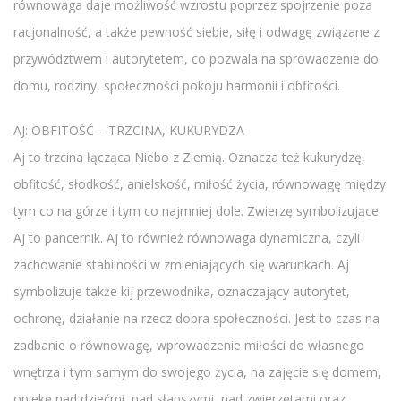
równowaga daje możliwość wzrostu poprzez spojrzenie poza
racjonalność, a także pewność siebie, siłę i odwagę związane z
przywództwem i autorytetem, co pozwala na sprowadzenie do
domu, rodziny, społeczności pokoju harmonii i obfitości.
AJ: OBFITOŚĆ – TRZCINA, KUKURYDZA
Aj to trzcina łącząca Niebo z Ziemią. Oznacza też kukurydzę,
obfitość, słodkość, anielskość, miłość życia, równowagę między
tym co na górze i tym co najmniej dole. Zwierzę symbolizujące
Aj to pancernik. Aj to również równowaga dynamiczna, czyli
zachowanie stabilności w zmieniających się warunkach. Aj
symbolizuje także kij przewodnika, oznaczający autorytet,
ochronę, działanie na rzecz dobra społeczności. Jest to czas na
zadbanie o równowagę, wprowadzenie miłości do własnego
wnętrza i tym samym do swojego życia, na zajęcie się domem,
opiekę nad dziećmi, nad słabszymi, nad zwierzętami oraz