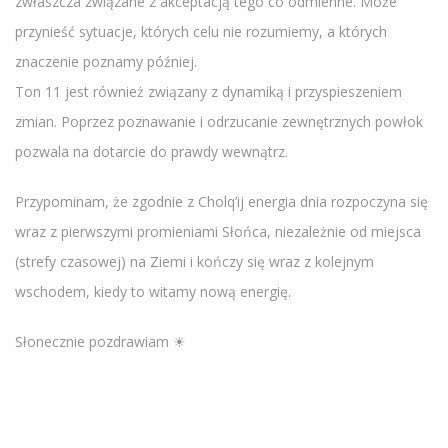
zwłaszcza związane z akceptacją tego co odmienne. Może
przynieść sytuacje, których celu nie rozumiemy, a których
znaczenie poznamy później.
Ton 11 jest również związany z dynamiką i przyspieszeniem
zmian. Poprzez poznawanie i odrzucanie zewnętrznych powłok
pozwala na dotarcie do prawdy wewnątrz.
Przypominam, że zgodnie z Cholq’ij energia dnia rozpoczyna się
wraz z pierwszymi promieniami Słońca, niezależnie od miejsca
(strefy czasowej) na Ziemi i kończy się wraz z kolejnym
wschodem, kiedy to witamy nową energię.
Słonecznie pozdrawiam ☀