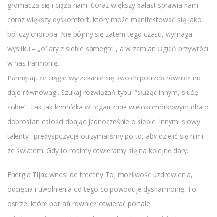
gromadzą się i ciążą nam. Coraz większy balast sprawia nam
coraz większy dyskomfort, który może manifestować się jako
ból czy choroba. Nie bójmy się zatem tego czasu, wymaga
wysiłku – „ofiary z siebie samego” , a w zamian Ogień przywróci
w nas harmonię.
Pamiętaj, że ciągłe wyrzekanie się swoich potrzeb również nie
daje równowagi. Szukaj rozwiązań typu: ”służąc innym, służę
sobie”. Tak jak komórka w organizmie wielokomórkowym dba o
dobrostan całości dbając jednocześnie o siebie. Innymi słowy
talenty i predyspozycje otrzymaliśmy po to, aby dzielić się nimi
ze światem. Gdy to robimy otwieramy się na kolejne dary.
Energia Tijax wnosi do treceny Toj możliwość uzdrowienia,
odcięcia i uwolnienia od tego co powoduje dysharmonię. To
ostrze, które potrafi również otwierać portale