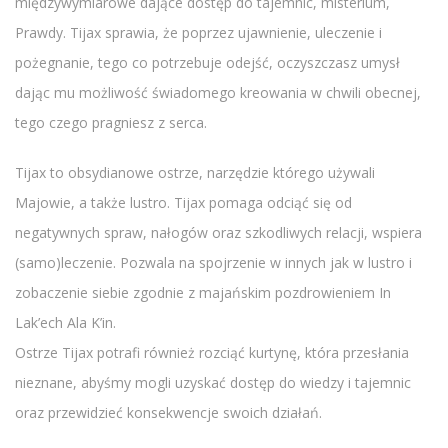
międzywymiarowe dające dostęp do tajemnic, misterium,
Prawdy. Tijax sprawia, że poprzez ujawnienie, uleczenie i
pożegnanie, tego co potrzebuje odejść, oczyszczasz umysł
dając mu możliwość świadomego kreowania w chwili obecnej,
tego czego pragniesz z serca.
Tijax to obsydianowe ostrze, narzędzie którego używali
Majowie, a także lustro. Tijax pomaga odciąć się od
negatywnych spraw, nałogów oraz szkodliwych relacji, wspiera
(samo)leczenie. Pozwala na spojrzenie w innych jak w lustro i
zobaczenie siebie zgodnie z majańskim pozdrowieniem In
Lak’ech Ala K’in.
Ostrze Tijax potrafi również rozciąć kurtynę, która przesłania
nieznane, abyśmy mogli uzyskać dostęp do wiedzy i tajemnic
oraz przewidzieć konsekwencje swoich działań.