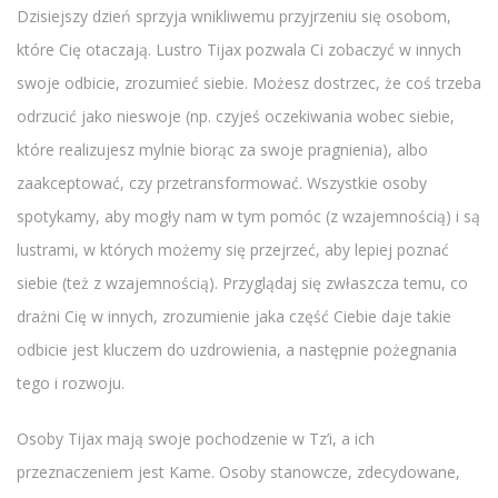
Dzisiejszy dzień sprzyja wnikliwemu przyjrzeniu się osobom,
które Cię otaczają. Lustro Tijax pozwala Ci zobaczyć w innych
swoje odbicie, zrozumieć siebie. Możesz dostrzec, że coś trzeba
odrzucić jako nieswoje (np. czyjeś oczekiwania wobec siebie,
które realizujesz mylnie biorąc za swoje pragnienia), albo
zaakceptować, czy przetransformować. Wszystkie osoby
spotykamy, aby mogły nam w tym pomóc (z wzajemnością) i są
lustrami, w których możemy się przejrzeć, aby lepiej poznać
siebie (też z wzajemnością). Przyglądaj się zwłaszcza temu, co
drażni Cię w innych, zrozumienie jaka część Ciebie daje takie
odbicie jest kluczem do uzdrowienia, a następnie pożegnania
tego i rozwoju.
Osoby Tijax mają swoje pochodzenie w Tz’i, a ich
przeznaczeniem jest Kame. Osoby stanowcze, zdecydowane,