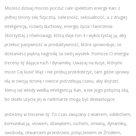
Możesz dzisiaj mocno poczuć całe spektrum energii Kan: z
jednej strony siłę fizyczną, cielesność, seksualność, a z drugiej
inteligencję, rozwój duchowy, energię życia i tworzenia.
Skorzystaj z równowagi, którą daje ton 4 i wykorzystaj ją, aby
przekuć pasywność w produktywność, która spowoduje, że
dostaniesz piękną nagrodę za swój wysiłek. Pomoże Ci energia
treceny Iq’ dająca ruch i dynamikę. Uważaj na iluzje, którymi
może Cię kusić Wąż i nie próbuj przedobrzyć, tam gdzie sprawy
idą w swoją stronę i owoce potrzebują czasu, aby dojrzeć.
Kieruj się wtedy wielką inteligencją Kan, a nie jego potężną siłą,
bo skutki użycia jej w nadmiarze mogą być dewastujące.
Jesteśmy w trecenie Iq’. To czas związany z wiatrem, oddechem,
komunikacją, słowem, dźwiękiem, ruchem, zmianą, dynamiką,
swobodą, otwarciem przestrzeni, połączeniem ze Źródłem,