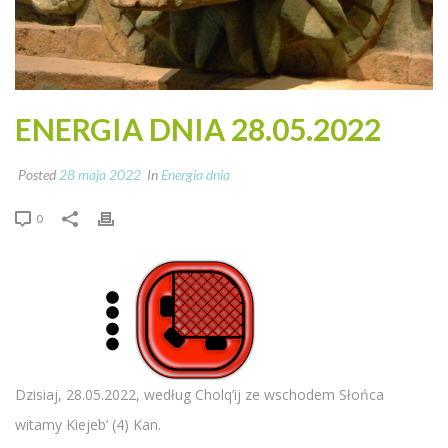
ENERGIA DNIA 28.05.2022
Posted
28 maja 2022
In
Energia dnia
0
Dzisiaj, 28.05.2022, według Cholq’ij ze wschodem Słońca
witamy Kiejeb’ (4) Kan.