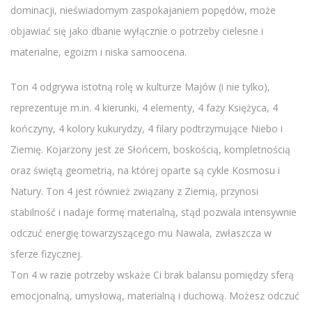
dominacji, nieświadomym zaspokajaniem popędów, może
objawiać się jako dbanie wyłącznie o potrzeby cielesne i
materialne, egoizm i niska samoocena.
Ton 4 odgrywa istotną rolę w kulturze Majów (i nie tylko),
reprezentuje m.in. 4 kierunki, 4 elementy, 4 fazy Księżyca, 4
kończyny, 4 kolory kukurydzy, 4 filary podtrzymujące Niebo i
Ziemię. Kojarzony jest ze Słońcem, boskością, kompletnością
oraz świętą geometrią, na której oparte są cykle Kosmosu i
Natury. Ton 4 jest również związany z Ziemią, przynosi
stabilność i nadaje formę materialną, stąd pozwala intensywnie
odczuć energię towarzyszącego mu Nawala, zwłaszcza w
sferze fizycznej.
Ton 4 w razie potrzeby wskaże Ci brak balansu pomiędzy sferą
emocjonalną, umysłową, materialną i duchową. Możesz odczuć