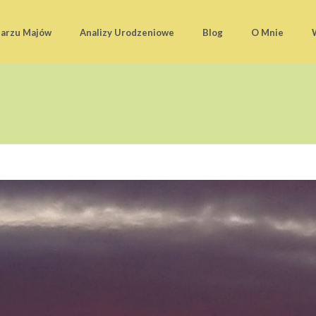
darzu Majów
Analizy Urodzeniowe
Blog
O Mnie