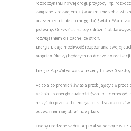
rozpoczynaniu nowej drogi, przygody, np. rozpocz
związane z rozwojem, uświadamianie sobie własne
przez zrozumienie co mogę dać Światu. Warto zat
jesteśmy. Oczywiście należy odróżnić obdarowywan
rozwiązaniem dla żadnej ze stron.
Energia E daje możliwość rozpoznania swojej duc
pragnień (duszy) będących na drodze do realizacji 
Energia Aq’ab’al wnosi do treceny E nowe Światło
Aq’ab’al to promień światła przebijający się prze
Aq’ab’al to energia dualności światło – ciemność, 
ruszyć do przodu. To energia odradzająca i rozświ
pozwoli nam się obrać nowy kurs.
Osoby urodzone w dniu Aq’ab’al są poczęte w Tz’ik