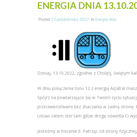
ENERGIA DNIA 13.10.2
Posted
13 października 2022
In
Energia dnia
Dzisiaj, 13.10.2022, zgodnie z Cholq’ij, świętym 
W dniu połączenia tonu 12 z energią Aq’ab’al ma
Spójrz na powtarzające się w Twoim życiu sytuacj
przeciwieństwami bez zbaczania w żadną stronę.
Ustaw zatem ster tam gdzie drogę oświetla Ci wy
Jesteśmy w trecenie E. Patrząc od strony fizyczn