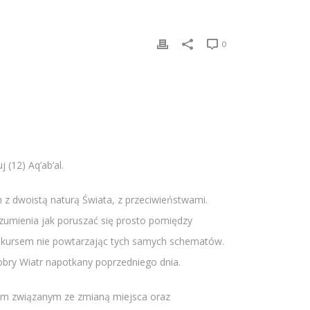
0
(12) Aq’ab’al.
z dwoistą naturą Świata, z przeciwieństwami.
ozumienia jak poruszać się prosto pomiędzy
m kursem nie powtarzając tych samych schematów.
obry Wiatr napotkany poprzedniego dnia.
niom związanym ze zmianą miejsca oraz