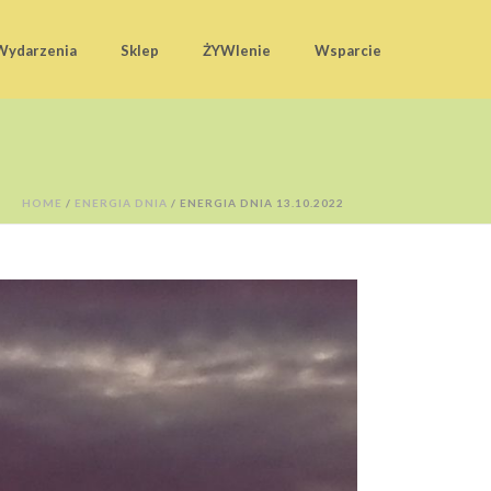
Wydarzenia
Sklep
ŻYWIenie
Wsparcie
HOME
/
ENERGIA DNIA
/ ENERGIA DNIA 13.10.2022