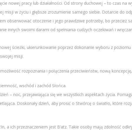
ęcie nowej pracy lub działalności. Od strony duchowej – to czas na 
j misji w życiu i głębsze zrozumienie samego siebie. Dotarcie do 
em obserwować otoczenie i jego prawdziwe potrzeby, bo przecież sa
ie innych swoimi darami od spełniania cudzych oczekiwań i wręczani
howej ścieżki, ukierunkowanie poprzez dokonanie wyboru z poziomu 
swojej misji.
, możliwość rozpoznania i połączenia przeciwieństw, nową koncepcję
z ciemność, wschód i zachód Słońca.
dzień – noc, przejawiająca się we wszystkich aspektach życia. Pomaga 
etlająca. Doskonały dzień, aby prosić o Stwórcę o światło, które ro
’in, a ich przeznaczeniem jest B’atz. Takie osoby mają zdolność odkr