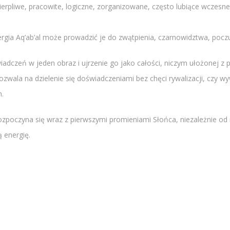
erpliwe, pracowite, logiczne, zorganizowane, często lubiące wczesn
gia Aq’ab’al może prowadzić je do zwątpienia, czarnowidztwa, poczu
dczeń w jeden obraz i ujrzenie go jako całości, niczym ułożonej z p
ozwala na dzielenie się doświadczeniami bez chęci rywalizacji, czy wy
m.
ozpoczyna się wraz z pierwszymi promieniami Słońca, niezależnie od m
 energię.