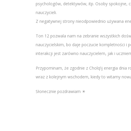
psychologów, detektywów, itp. Osoby spokojne, ci
nauczycieli.
Z negatywnej strony nieodpowiednio używana ener
Ton 12 pozwala nam na zebranie wszystkich doświa
nauczycielskim, bo daje poczucie kompletności i p
interakcji jest zarówno nauczycielem, jak i ucznie
Przypominam, że zgodnie z Cholq’ij energia dnia r
wraz z kolejnym wschodem, kiedy to witamy nową
Słonecznie pozdrawiam ☀