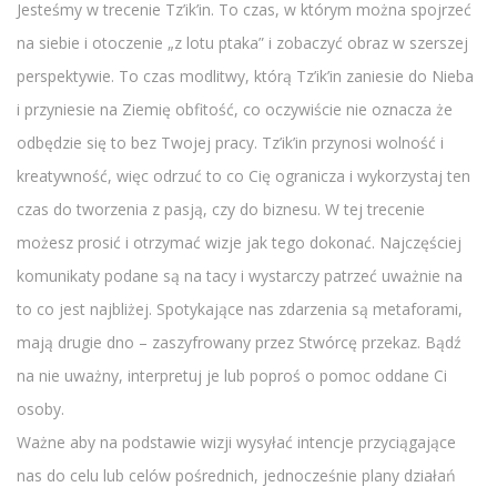
Jesteśmy w trecenie Tz’ik’in. To czas, w którym można spojrzeć
na siebie i otoczenie „z lotu ptaka” i zobaczyć obraz w szerszej
perspektywie. To czas modlitwy, którą Tz’ik’in zaniesie do Nieba
i przyniesie na Ziemię obfitość, co oczywiście nie oznacza że
odbędzie się to bez Twojej pracy. Tz’ik’in przynosi wolność i
kreatywność, więc odrzuć to co Cię ogranicza i wykorzystaj ten
czas do tworzenia z pasją, czy do biznesu. W tej trecenie
możesz prosić i otrzymać wizje jak tego dokonać. Najczęściej
komunikaty podane są na tacy i wystarczy patrzeć uważnie na
to co jest najbliżej. Spotykające nas zdarzenia są metaforami,
mają drugie dno – zaszyfrowany przez Stwórcę przekaz. Bądź
na nie uważny, interpretuj je lub poproś o pomoc oddane Ci
osoby.
Ważne aby na podstawie wizji wysyłać intencje przyciągające
nas do celu lub celów pośrednich, jednocześnie plany działań