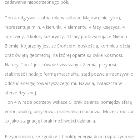
zadawania niepotrzebnego bólu.
Ton 4 odgrywa istotną rolę w kulturze Majów (i nie tylko),
reprezentuje m.in. 4 kierunki, 4 elementy, 4 fazy Księżyca, 4
kończyny, 4 kolory kukurydzy, 4 filary podtrzymujące Niebo i
Ziemię. Kojarzony jest ze Słońcem, boskością, kompletnością
oraz świętą geometrią, na której oparte są cykle Kosmosu i
Natury. Ton 4 jest również związany z Ziemią, przynosi
stabilność i nadaje formę materialną, stąd pozwala intensywnie
odczuć energię towarzyszącego mu Nawala, zwłaszcza w
sferze fizycznej.
Ton 4 w razie potrzeby wskaże Ci brak balansu pomiędzy sferą
emocjonalną, umysłową, materialną i duchową. Możesz odczuć
to jako stagnację i brak możliwości działania.
Przypominam, że zgodnie z Cholq’ij energia dnia rozpoczyna się