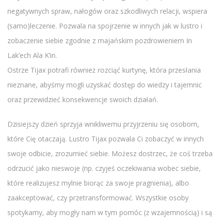
negatywnych spraw, nałogów oraz szkodliwych relacji, wspiera
(samo)leczenie. Pozwala na spojrzenie w innych jak w lustro i
zobaczenie siebie zgodnie z majańskim pozdrowieniem In
Lak’ech Ala K’in.
Ostrze Tijax potrafi również rozciąć kurtynę, która przesłania
nieznane, abyśmy mogli uzyskać dostęp do wiedzy i tajemnic
oraz przewidzieć konsekwencje swoich działań.
Dzisiejszy dzień sprzyja wnikliwemu przyjrzeniu się osobom,
które Cię otaczają. Lustro Tijax pozwala Ci zobaczyć w innych
swoje odbicie, zrozumieć siebie. Możesz dostrzec, że coś trzeba
odrzucić jako nieswoje (np. czyjeś oczekiwania wobec siebie,
które realizujesz mylnie biorąc za swoje pragnienia), albo
zaakceptować, czy przetransformować. Wszystkie osoby
spotykamy, aby mogły nam w tym pomóc (z wzajemnością) i są