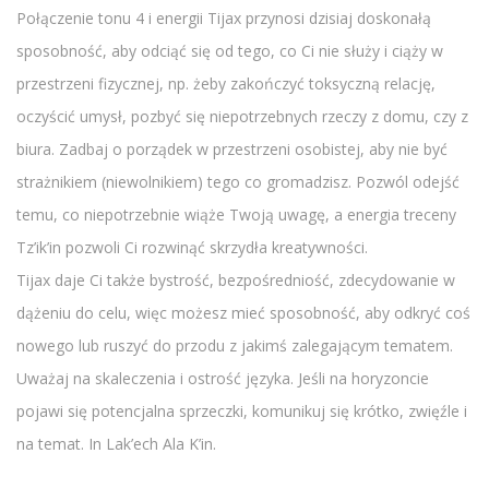
Połączenie tonu 4 i energii Tijax przynosi dzisiaj doskonałą
sposobność, aby odciąć się od tego, co Ci nie służy i ciąży w
przestrzeni fizycznej, np. żeby zakończyć toksyczną relację,
oczyścić umysł, pozbyć się niepotrzebnych rzeczy z domu, czy z
biura. Zadbaj o porządek w przestrzeni osobistej, aby nie być
strażnikiem (niewolnikiem) tego co gromadzisz. Pozwól odejść
temu, co niepotrzebnie wiąże Twoją uwagę, a energia treceny
Tz’ik’in pozwoli Ci rozwinąć skrzydła kreatywności.
Tijax daje Ci także bystrość, bezpośredniość, zdecydowanie w
dążeniu do celu, więc możesz mieć sposobność, aby odkryć coś
nowego lub ruszyć do przodu z jakimś zalegającym tematem.
Uważaj na skaleczenia i ostrość języka. Jeśli na horyzoncie
pojawi się potencjalna sprzeczki, komunikuj się krótko, zwięźle i
na temat. In Lak’ech Ala K’in.