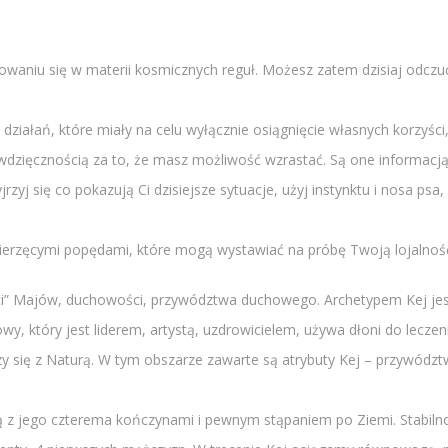
estowaniu się w materii kosmicznych reguł. Możesz zatem dzisiaj odcz
h działań, które miały na celu wyłącznie osiągnięcie własnych korzy
 wdzięcznością za to, że masz możliwość wzrastać. Są one informacją
yjrzyj się co pokazują Ci dzisiejsze sytuacje, użyj instynktu i nosa ps
ierzęcymi popędami, które mogą wystawiać na próbę Twoją lojalność 
ności” Majów, duchowości, przywództwa duchowego. Archetypem Kej je
, który jest liderem, artystą, uzdrowicielem, używa dłoni do leczeni
zy się z Naturą. W tym obszarze zawarte są atrybuty Kej – przywództ
zoną z jego czterema kończynami i pewnym stąpaniem po Ziemi. Stabiln