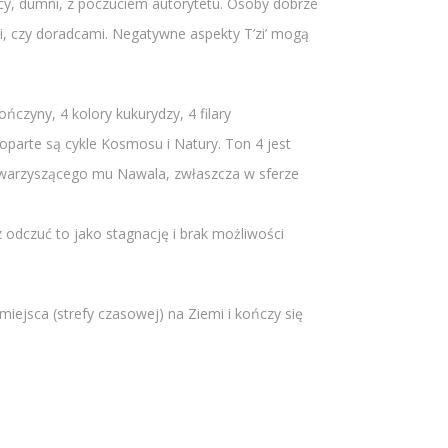
elscy, dumni, z poczuciem autorytetu. Osoby dobrze
mi, czy doradcami. Negatywne aspekty T’zi’ mogą
ończyny, 4 kolory kukurydzy, 4 filary
oparte są cykle Kosmosu i Natury. Ton 4 jest
 towarzyszącego mu Nawala, zwłaszcza w sferze
odczuć to jako stagnację i brak możliwości
iejsca (strefy czasowej) na Ziemi i kończy się