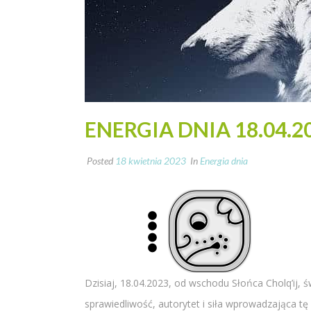
ENERGIA DNIA 18.04.2
Posted
18 kwietnia 2023
In
Energia dnia
Dzisiaj, 18.04.2023, od wschodu Słońca Cholq’ij, 
sprawiedliwość, autorytet i siła wprowadzająca t