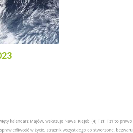
023
święty kalendarz Majów, wskazuje Nawal Kiejeb’ (4) Tz’i’. Tz’i’ to p
ę sprawiedliwość w życie, strażnik wszystkiego co stworzone, bezwar