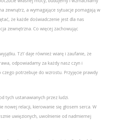
, poczucie własnej mocy, budujemy i wzmacniamy
st na zewnątrz, a wymagające sytuacje pomagają w
ętać, że każde doświadczenie jest dla nas
acja zewnętrzna. Co więcej zachowując
jątku. Tz’i’ daje również wiarę i zaufanie, że
rawa, odpowiadamy za każdy nasz czyn i
 czego potrzebuje do wzrostu. Przyjęcie prawdy
od tych ustanawianych przez ludzi.
 nowej relacji, kierowanie się głosem serca. W
usznie uwięzionych, uwolnienie od nadmiernej