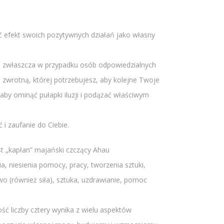
uć efekt swoich pozytywnych działań jako własny
ści, zwłaszcza w przypadku osób odpowiedzialnych
 zwrotną, której potrzebujesz, aby kolejne Twoje
a, aby ominąć pułapki iluzji i podążać właściwym
i zaufanie do Ciebie.
st „kapłan” majański czczący Ahau
a, niesienia pomocy, pracy, tworzenia sztuki,
wo (również siła), sztuka, uzdrawianie, pomoc
ość liczby cztery wynika z wielu aspektów