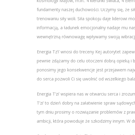
kosmologii Majów, m.in.: 4 kierunki Świata, 4 E
fundamenty naszej duchowości. Uczymy się, że sił
trenowaniu siły woli. Siła spokoju daje liderowi 
informacją, a ładunek emocjonalny nadaje mu nas
wewnętrzną równowagę wpływamy swoją wibracją n
Energia Tz’i’ wnosi do treceny Kej autorytet zapew
pewnie zdążamy do celu otoczeni dobrą opieką i
ponosimy jego konsekwencje jest przejawem najwy
do serca pozwoli Ci się uwolnić od wszelkiego bala
Energia T’zi’ wspiera nas w otwarciu serca i zroz
T’zi’ to dzień dobry na załatwienie spraw sądow
tym dniu prosimy o rozwiązanie problemów z prawe
ambicji, która powoduje że szkodzimy innym. W dniu