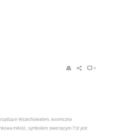
0
rawo rządzące Wszechświatem, kosmiczna
unkowa miłość, symbolem zwierzęcym T’zi’ jest