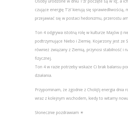
Osoby urodzone w dniu T’zi’ poczęte są w Iq’, a ic
czujące energię T’zi’ kierują się sprawiedliwośc
przejawiać się w postaci hedonizmu, przerostu am
Ton 4 odgrywa istotną rolę w kulturze Majów (i nie 
podtrzymujące Niebo i Ziemię. Kojarzony jest ze 
również związany z Ziemią, przynosi stabilność i
fizycznej.
Ton 4 w razie potrzeby wskaże Ci brak balansu p
działania.
Przypominam, że zgodnie z Cholq’ij energia dnia r
wraz z kolejnym wschodem, kiedy to witamy nową
Słonecznie pozdrawiam ☀