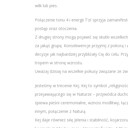
wilk lub pies.
Połączenie tonu 4 i energii T’zi’ sprzyja zamanif
postęp oraz otoczenia.
Z drugiej strony mogą pojawić się skutki wszelkic
za jakąś grupę. Konsekwencje przyjmij z pokorą i
decyzje jak najbardziej przybliżały Cię do celu. Prz
tropem w stronę wzrostu.
Uważaj dzisiaj na wszelkie pokusy związane ze zw
Jesteśmy w trecenie Kej. Kej to symbol „religij
przejawiającego się w Naturze – przywódca duchowy
śpiewa pieśni ceremonialne, wznosi modlitwy, łąc
innym, połączenie z Naturą.
Kej daje również siłę Jelenia i stabilność, kojar