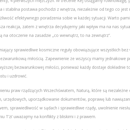
lementy, 4 pierwszych mężczyzn. W trecenie Kej osiągamy równowagę
a i stabilna postawa pochodzi z wnętrza, niezależnie od tego co je
możliwość efektywnego poradzenia sobie w każdej sytuacji. Warto pami
za reakcja, zatem z wnętrza decydujemy jaki wpływ ma na nas sytu
a otoczenie na zasadzie „co wewnątrz, to na zewnątrz”.
niający sprawiedliwe kosmiczne reguły obowiązujące wszystkich bez wy
 bezwarunkową miłością. Zapewnienie że wszyscy mamy jednakowe p
ższej bezwarunkowej miłości, ponieważ każdy dostaje dokładnie to
stu i uzdrowić.
umieniu praw rządzących Wszechświatem, Naturą, które są niezależne 
ych, urzędowych, uporządkowanie dokumentów, poprawę lub nawiązanie
m, sprawiedliwość w sądach i sprawiedliwe rządy, uwolnienie niesł
 T’zi’ uważajmy na konflikty z bliskimi i z prawem.