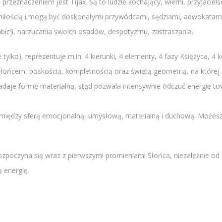
h przeznaczeniem jest Tijax. Są to ludzie kochający, wierni, przyjaci
ią, miłością i mogą być doskonałymi przywódcami, sędziami, adwokata
bicji, narzucania swoich osadów, despotyzmu, zastraszania.
tylko), reprezentuje m.in. 4 kierunki, 4 elementy, 4 fazy Księżyca, 4 k
Słońcem, boskością, kompletnością oraz świętą geometrią, na której 
 nadaje formę materialną, stąd pozwala intensywnie odczuć energię
omiędzy sferą emocjonalną, umysłową, materialną i duchową. Możesz 
ozpoczyna się wraz z pierwszymi promieniami Słońca, niezależnie od m
 energię.