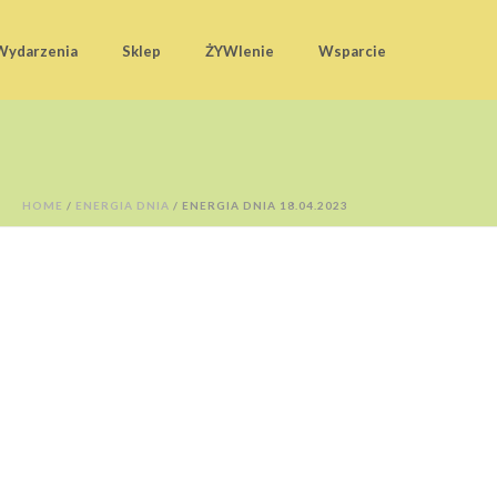
Wydarzenia
Sklep
ŻYWIenie
Wsparcie
HOME
/
ENERGIA DNIA
/ ENERGIA DNIA 18.04.2023