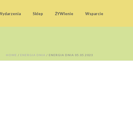
Wydarzenia
Sklep
ŻYWIenie
Wsparcie
HOME
/
ENERGIA DNIA
/ ENERGIA DNIA 05.05.2023