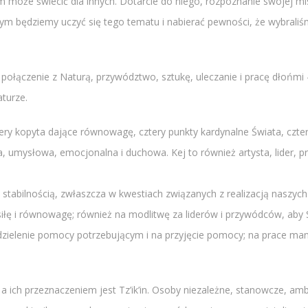
 może świecić dla innych. Dotarcie do niego, rozpoznanie swojej 
órym będziemy uczyć się tego tematu i nabierać pewności, że wybral
ć, połączenie z Naturą, przywództwo, sztukę, uleczanie i pracę dłońm
turze.
 cztery kopyta dające równowagę, cztery punkty kardynalne Świata, czt
na, umysłowa, emocjonalna i duchowa. Kej to również artysta, lider, 
i stabilnością, zwłaszcza w kwestiach związanych z realizacją naszyc
 siłę i równowagę; również na modlitwę za liderów i przywódców, aby 
dzielenie pomocy potrzebującym i na przyjęcie pomocy; na prace man
a ich przeznaczeniem jest Tz’ik’in. Osoby niezależne, stanowcze, a