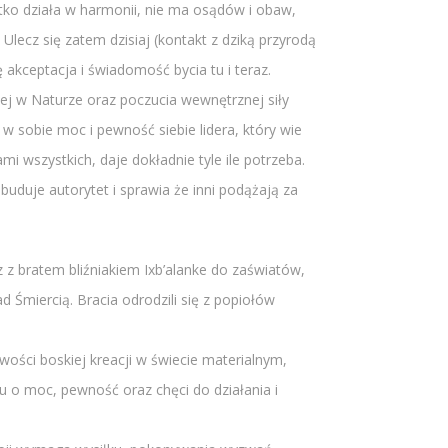
tko działa w harmonii, nie ma osądów i obaw,
Ulecz się zatem dzisiaj (kontakt z dziką przyrodą
 akceptacja i świadomość bycia tu i teraz.
cej w Naturze oraz poczucia wewnętrznej siły
 w sobie moc i pewność siebie lidera, który wie
i wszystkich, daje dokładnie tyle ile potrzeba.
 buduje autorytet i sprawia że inni podążają za
z z bratem bliźniakiem Ixb’alanke do zaświatów,
 Śmiercią. Bracia odrodzili się z popiołów
wości boskiej kreacji w świecie materialnym,
u o moc, pewność oraz chęci do działania i