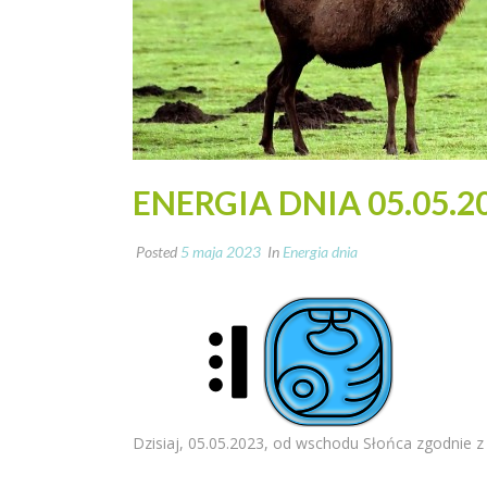
ENERGIA DNIA 05.05.2
Posted
5 maja 2023
In
Energia dnia
Dzisiaj, 05.05.2023, od wschodu Słońca zgodnie z