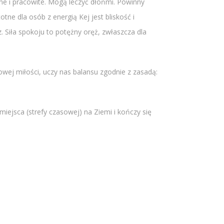
ne i pracowite. Mogą leczyć dłońmi. Powinny
ne dla osób z energią Kej jest bliskość i
z. Siła spokoju to potężny oręż, zwłaszcza dla
ej miłości, uczy nas balansu zgodnie z zasadą:
iejsca (strefy czasowej) na Ziemi i kończy się