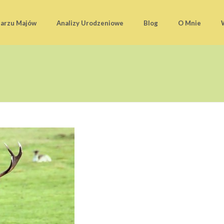
darzu Majów
Analizy Urodzeniowe
Blog
O Mnie