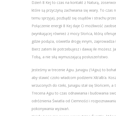
Dzień 8 Kej to czas na kontakt z Naturą, zoserwo
które są przyczyną zachwiania się wiary. To czas n
temu sprzyja), pozbądź się osądów i strachu przed
Połączenie energii 8 Kej daje Ci możliwość zaobs
(wynikającej również z mocy Słońca, którą oferuje
gdzie podąża, oświetla drogę innym, zaprowadza ła
Bierz zatem ile potrzebujesz i dawaj ile możesz. Ja
Tobą, a nie siłą wymuszającą posłuszeństwo.
Jesteśmy w trecenie Ajpu. Junajpu (1Ajpu) to boha
aby stawić czoło władcom podziemi Xib’alb’a. Kos
wrzuconych do rzeki, Junajpu stał się Słońcem, a I
Trecena Ajpu to czas odnawiania i budowania swoi
odróżnienia Światła od Ciemności i rozpoznawania
pokonywania wyzwań.