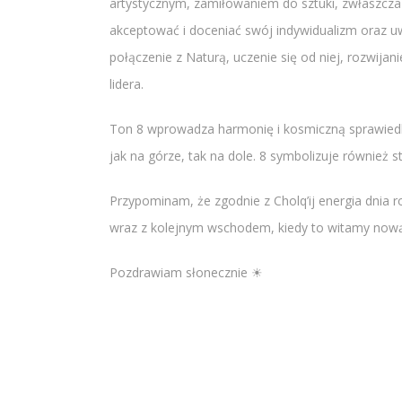
artystycznym, zamiłowaniem do sztuki, zwłaszcza 
akceptować i doceniać swój indywidualizm oraz uwa
połączenie z Naturą, uczenie się od niej, rozwijan
lidera.
Ton 8 wprowadza harmonię i kosmiczną sprawiedl
jak na górze, tak na dole. 8 symbolizuje również 
Przypominam, że zgodnie z Cholq’ij energia dnia r
wraz z kolejnym wschodem, kiedy to witamy nową
Pozdrawiam słonecznie ☀