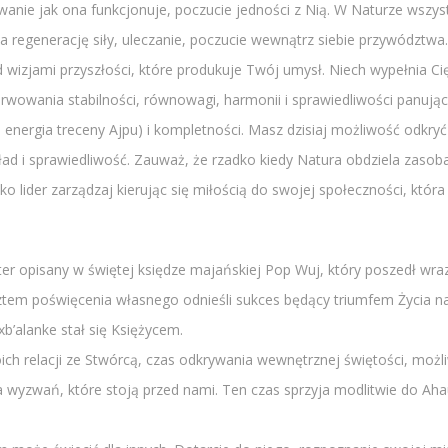
wanie jak ona funkcjonuje, poczucie jedności z Nią. W Naturze wszys
a regenerację siły, uleczanie, poczucie wewnątrz siebie przywództwa. 
 wizjami przyszłości, które produkuje Twój umysł. Niech wypełnia Cię
erwowania stabilności, równowagi, harmonii i sprawiedliwości panują
 energia treceny Ajpu) i kompletności. Masz dzisiaj możliwość odkryć
d i sprawiedliwość. Zauważ, że rzadko kiedy Natura obdziela zasobam
ko lider zarządzaj kierując się miłością do swojej społeczności, która
ter opisany w świętej księdze majańskiej Pop Wuj, który poszedł wra
ztem poświęcenia własnego odnieśli sukces będący triumfem Życia nad
xb’alanke stał się Księżycem.
ch relacji ze Stwórcą, czas odkrywania wewnętrznej świętości, możli
 wyzwań, które stoją przed nami. Ten czas sprzyja modlitwie do Aha