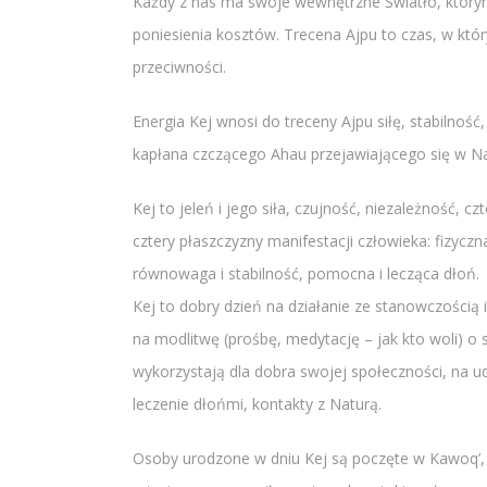
Każdy z nas ma swoje wewnętrzne Światło, którym
poniesienia kosztów. Trecena Ajpu to czas, w kt
przeciwności.
Energia Kej wnosi do treceny Ajpu siłę, stabilnoś
kapłana czczącego Ahau przejawiającego się w Na
Kej to jeleń i jego siła, czujność, niezależność,
cztery płaszczyzny manifestacji człowieka: fizycz
równowaga i stabilność, pomocna i lecząca dłoń.
Kej to dobry dzień na działanie ze stanowczością 
na modlitwę (prośbę, medytację – jak kto woli) o
wykorzystają dla dobra swojej społeczności, na u
leczenie dłońmi, kontakty z Naturą.
Osoby urodzone w dniu Kej są poczęte w Kawoq’, 