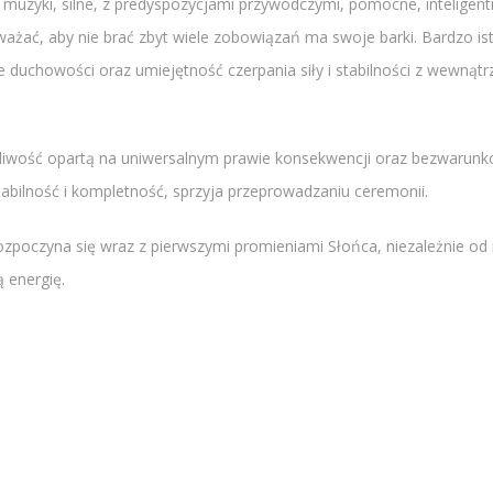
muzyki, silne, z predyspozycjami przywódczymi, pomocne, inteligent
żać, aby nie brać zbyt wiele zobowiązań ma swoje barki. Bardzo istot
ie duchowości oraz umiejętność czerpania siły i stabilności z wewnątr
iwość opartą na uniwersalnym prawie konsekwencji oraz bezwarunkow
stabilność i kompletność, sprzyja przeprowadzaniu ceremonii.
ozpoczyna się wraz z pierwszymi promieniami Słońca, niezależnie od m
 energię.