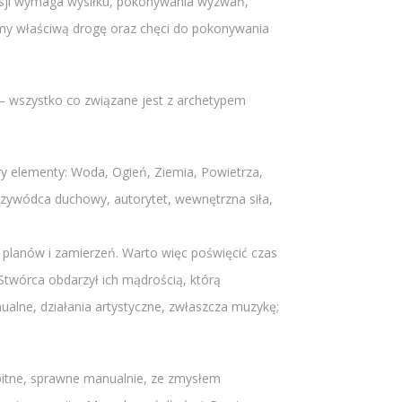
misji wymaga wysiłku, pokonywania wyzwań,
iśmy właściwą drogę oraz chęci do pokonywania
i – wszystko co związane jest z archetypem
ery elementy: Woda, Ogień, Ziemia, Powietrza,
przywódca duchowy, autorytet, wewnętrzna siła,
h planów i zamierzeń. Warto więc poświęcić czas
Stwórca obdarzył ich mądrością, którą
ualne, działania artystyczne, zwłaszcza muzykę;
mbitne, sprawne manualnie, ze zmysłem