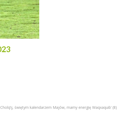
023
 Cholq’ij, świętym kalendarzem Majów, mamy energię Waqxaquib’ (8) 