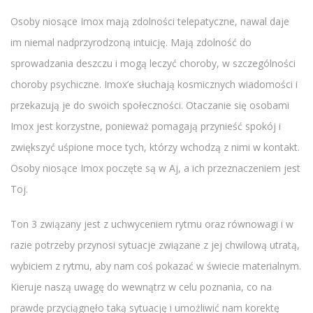
Osoby niosące Imox mają zdolności telepatyczne, nawal daje
im niemal nadprzyrodzoną intuicję. Mają zdolność do
sprowadzania deszczu i mogą leczyć choroby, w szczególności
choroby psychiczne. Imox’e słuchają kosmicznych wiadomości i
przekazują je do swoich społeczności. Otaczanie się osobami
Imox jest korzystne, ponieważ pomagają przynieść spokój i
zwiększyć uśpione moce tych, którzy wchodzą z nimi w kontakt.
Osoby niosące Imox poczęte są w Aj, a ich przeznaczeniem jest
Toj.
Ton 3 związany jest z uchwyceniem rytmu oraz równowagi i w
razie potrzeby przynosi sytuacje związane z jej chwilową utratą,
wybiciem z rytmu, aby nam coś pokazać w świecie materialnym.
Kieruje naszą uwagę do wewnątrz w celu poznania, co na
prawdę przyciągnęło taką sytuację i umożliwić nam korektę