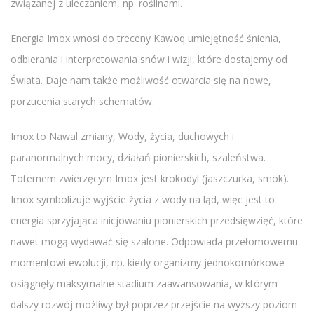
związanej z uleczaniem, np. roślinami.
Energia Imox wnosi do treceny Kawoq umiejętność śnienia,
odbierania i interpretowania snów i wizji, które dostajemy od
Świata. Daje nam także możliwość otwarcia się na nowe,
porzucenia starych schematów.
Imox to Nawal zmiany, Wody, życia, duchowych i
paranormalnych mocy, działań pionierskich, szaleństwa.
Totemem zwierzęcym Imox jest krokodyl (jaszczurka, smok).
Imox symbolizuje wyjście życia z wody na ląd, więc jest to
energia sprzyjająca inicjowaniu pionierskich przedsięwzięć, które
nawet mogą wydawać się szalone. Odpowiada przełomowemu
momentowi ewolucji, np. kiedy organizmy jednokomórkowe
osiągnęły maksymalne stadium zaawansowania, w którym
dalszy rozwój możliwy był poprzez przejście na wyższy poziom