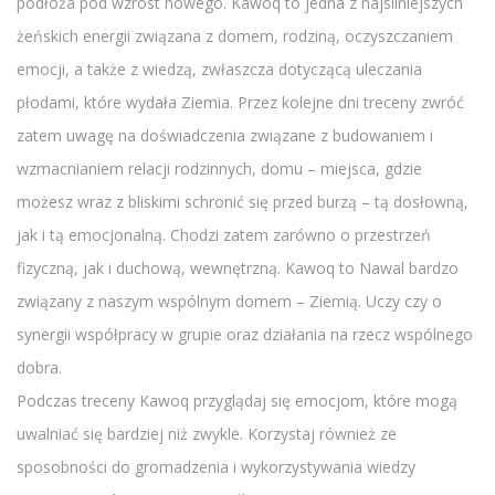
podłoża pod wzrost nowego. Kawoq to jedna z najsilniejszych
żeńskich energii związana z domem, rodziną, oczyszczaniem
emocji, a także z wiedzą, zwłaszcza dotyczącą uleczania
płodami, które wydała Ziemia. Przez kolejne dni treceny zwróć
zatem uwagę na doświadczenia związane z budowaniem i
wzmacnianiem relacji rodzinnych, domu – miejsca, gdzie
możesz wraz z bliskimi schronić się przed burzą – tą dosłowną,
jak i tą emocjonalną. Chodzi zatem zarówno o przestrzeń
fizyczną, jak i duchową, wewnętrzną. Kawoq to Nawal bardzo
związany z naszym wspólnym domem – Ziemią. Uczy czy o
synergii współpracy w grupie oraz działania na rzecz wspólnego
dobra.
Podczas treceny Kawoq przyglądaj się emocjom, które mogą
uwalniać się bardziej niż zwykle. Korzystaj również ze
sposobności do gromadzenia i wykorzystywania wiedzy