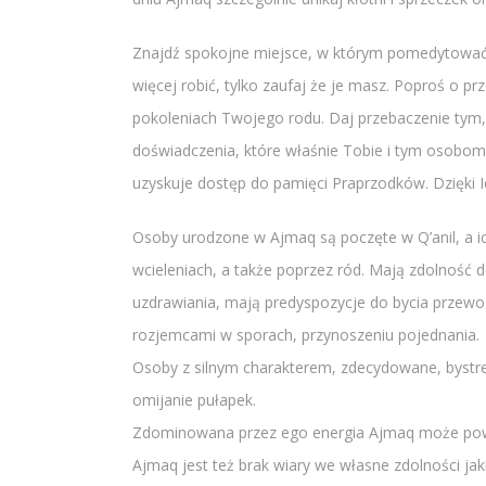
Znajdź spokojne miejsce, w którym pomedytować l
więcej robić, tylko zaufaj że je masz. Poproś o p
pokoleniach Twojego rodu. Daj przebaczenie tym,
doświadczenia, które właśnie Tobie i tym osobom 
uzyskuje dostęp do pamięci Praprzodków. Dzięki I
Osoby urodzone w Ajmaq są poczęte w Q’anil, a i
wcieleniach, a także poprzez ród. Mają zdolność 
uzdrawiania, mają predyspozycje do bycia przewod
rozjemcami w sporach, przynoszeniu pojednania.
Osoby z silnym charakterem, zdecydowane, bystre,
omijanie pułapek.
Zdominowana przez ego energia Ajmaq może powodo
Ajmaq jest też brak wiary we własne zdolności ja