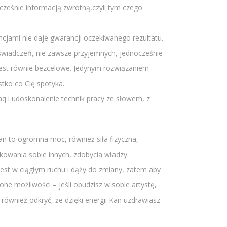
ześnie informacją zwrotną,czyli tym czego
jami nie daje gwarancji oczekiwanego rezultatu.
oświadczeń, nie zawsze przyjemnych, jednocześnie
jest równie bezcelowe. Jedynym rozwiązaniem
stko co Cię spotyka.
q i udoskonalenie technik pracy ze słowem, z
an to ogromna moc, również siła fizyczna,
ądkowania sobie innych, zdobycia władzy.
jest w ciągłym ruchu i dąży do zmiany, zatem aby
one możliwości – jeśli obudzisz w sobie artystę,
również odkryć, że dzięki energii Kan uzdrawiasz