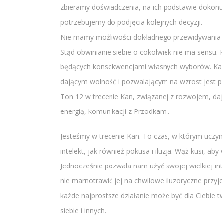
zbieramy doświadczenia, na ich podstawie dokon
potrzebujemy do podjęcia kolejnych decyzji.
Nie mamy możliwości dokładnego przewidywania sk
Stąd obwinianie siebie o cokolwiek nie ma sensu
będących konsekwencjami własnych wyborów. Każdy
dającym wolność i pozwalającym na wzrost jest pr
Ton 12 w trecenie Kan, związanej z rozwojem, daj
energią, komunikacji z Przodkami.
Jesteśmy w trecenie Kan. To czas, w którym uczym
intelekt, jak również pokusa i iluzja. Wąż kusi, a
Jednocześnie pozwala nam użyć swojej wielkiej int
nie marnotrawić jej na chwilowe iluzoryczne przyj
każde najprostsze działanie może być dla Ciebie t
siebie i innych.