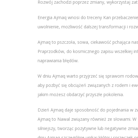
Rozwój zachodzi poprzez zmiany, wykorzystaj zate
Energia Ajmaq wnosi do treceny Kan przebaczenie 
uwolnienie, możliwość dalszej transformacji i roz
Ajmaq to pszczoła, sowa, ciekawość pchająca nas 
Praprzodków, do kosmicznego zapisu wszelkiej inf
naprawiania błędów.
W dniu Ajmaq warto przyjrzeć się sprawom rodowy
aby pozbyć się obciążeń związanych z rodem i ew
jakim możesz obdarzyć przyszłe pokolenia.
Dzień Ajmaq daje sposobność do pojednania w zwią
Ajmaq to Nawal związany również ze słowami. W d
silniejszy, tworząc pozytywne lub negatywne zmian
dniu Ajmaq szczególnie unikaj kłótni i sprzeczek or