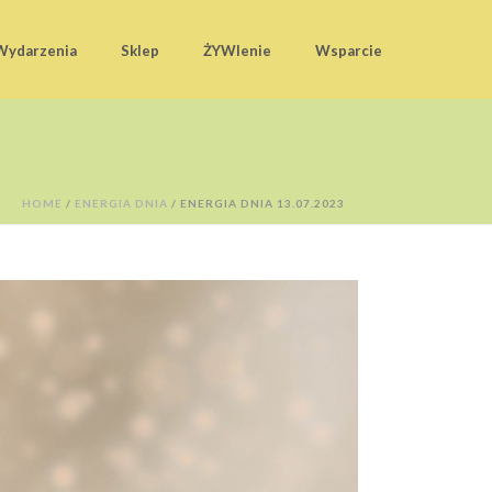
Wydarzenia
Sklep
ŻYWIenie
Wsparcie
HOME
/
ENERGIA DNIA
/ ENERGIA DNIA 13.07.2023