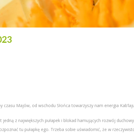
023
chuby czasu Majów, od wschodu Słońca towarzyszy nam energia Kab’laju
t jedną z największych pułapek i blokad hamujących rozwój duchowy. K
rozpoznać tu pułapkę ego. Trzeba sobie uświadomić, że w rzeczywistoś