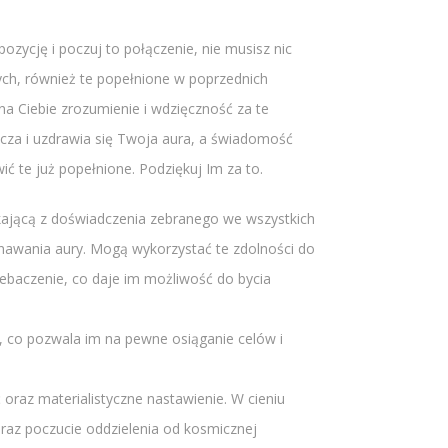
ycję i poczuj to połączenie, nie musisz nic
nych, również te popełnione w poprzednich
a Ciebie zrozumienie i wdzięczność za te
zcza i uzdrawia się Twoja aura, a świadomość
ć te już popełnione. Podziękuj Im za to.
ikającą z doświadczenia zebranego we wszystkich
znawania aury. Mogą wykorzystać te zdolności do
ebaczenie, co daje im możliwość do bycia
, co pozwala im na pewne osiąganie celów i
raz materialistyczne nastawienie. W cieniu
oraz poczucie oddzielenia od kosmicznej