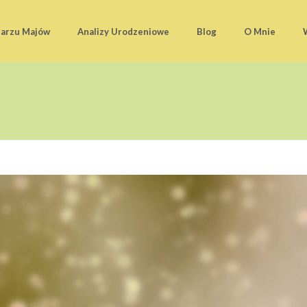
darzu Majów
Analizy Urodzeniowe
Blog
O Mnie