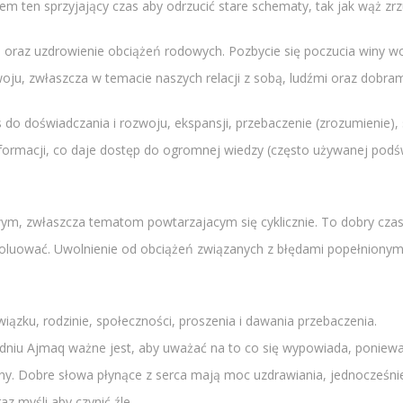
m ten sprzyjający czas aby odrzucić stare schematy, tak jak wąż zrz
oraz uzdrowienie obciążeń rodowych. Pozbycie się poczucia winy wob
woju, zwłaszcza w temacie naszych relacji z sobą, ludźmi oraz dobram
do doświadczania i rozwoju, ekspansji, przebaczenie (zrozumienie), 
ormacji, co daje dostęp do ogromnej wiedzy (często używanej podśw
m, zwłaszcza tematom powtarzajacym się cyklicznie. To dobry czas, 
oluować. Uwolnienie od obciążeń związanych z błędami popełnionymi 
zku, rodzinie, społeczności, proszenia i dawania przebaczenia.
niu Ajmaq ważne jest, aby uważać na to co się wypowiada, poniewa
y. Dobre słowa płynące z serca mają moc uzdrawiania, jednocześnie p
az myśli aby czynić źle.