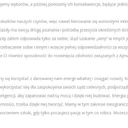
ujemy wyborów, a później ponosimy ich konsekwencje, będące jednoc
utków naszych czynów, więc nawet kierowanie się wzniosłymi intenc
. Każdy ma swoją drogę poznania i potrzebę przeżycia określonych d
 zatem odpowiada tylko za siebie, stąd szukanie „winy” w innych 
zebaczenie sobie i innym i wzięcie pełnej odpowiedzialności za wszy
e Ci również sposobność do rozwinięcia zdolności związanych z Ajma
y się korzystać z darowanej nam energii witalnej i osiągać rozwój. K
by wykorzystać siłę dla zaspokojenia swoich żądz cielesnych, podporz
eligencji, aby zapanować nad tą mocą i dzięki niej budować. Energia 
emności, trzeba dzięki niej tworzyć. Mamy w tym zakresie nieogranicz
worzeniem sztuki, gdy tylko poczujesz pasję w tym co robisz. Możesz 