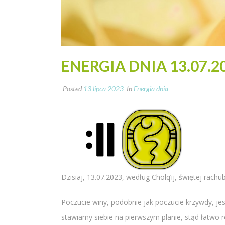
ENERGIA DNIA 13.07.2
Posted
13 lipca 2023
In
Energia dnia
Dzisiaj, 13.07.2023, według Cholq’ij, świętej ra
Poczucie winy, podobnie jak poczucie krzywdy, jes
stawiamy siebie na pierwszym planie, stąd łatwo 