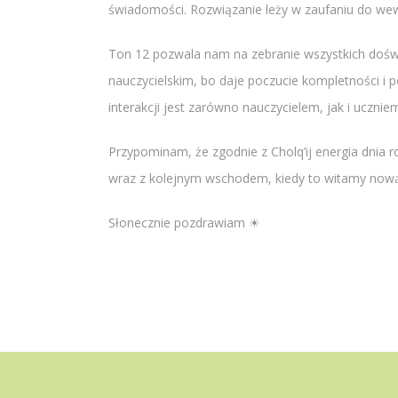
świadomości. Rozwiązanie leży w zaufaniu do we
Ton 12 pozwala nam na zebranie wszystkich doświa
nauczycielskim, bo daje poczucie kompletności i p
interakcji jest zarówno nauczycielem, jak i ucznie
Przypominam, że zgodnie z Cholq’ij energia dnia r
wraz z kolejnym wschodem, kiedy to witamy nową
Słonecznie pozdrawiam ☀