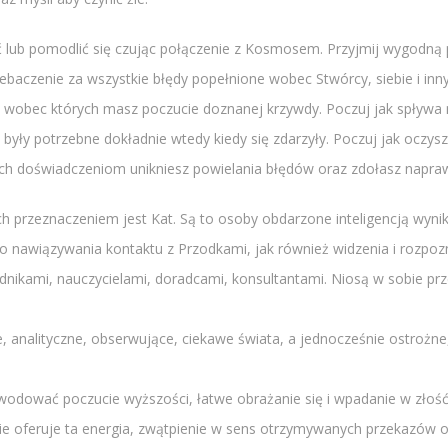
ub pomodlić się czując połączenie z Kosmosem. Przyjmij wygodną poz
rzebaczenie za wszystkie błędy popełnione wobec Stwórcy, siebie i in
 wobec których masz poczucie doznanej krzywdy. Poczuj jak spływa n
były potrzebne dokładnie wtedy kiedy się zdarzyły. Poczuj jak oczys
ch doświadczeniom unikniesz powielania błędów oraz zdołasz naprawi
ch przeznaczeniem jest Kat. Są to osoby obdarzone inteligencją wyn
do nawiązywania kontaktu z Przodkami, jak również widzenia i rozpo
nikami, nauczycielami, doradcami, konsultantami. Niosą w sobie prz
 analityczne, obserwujące, ciekawe świata, a jednocześnie ostrożne
wać poczucie wyższości, łatwe obrażanie się i wpadanie w złość o
kie oferuje ta energia, zwątpienie w sens otrzymywanych przekazów 