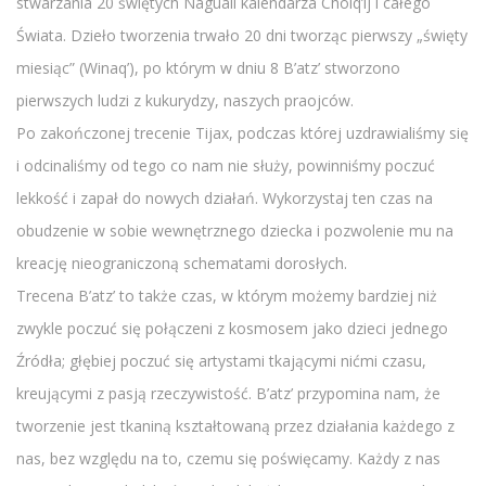
stwarzania 20 świętych Naguali kalendarza Cholq’ij i całego
Świata. Dzieło tworzenia trwało 20 dni tworząc pierwszy „święty
miesiąc” (Winaq’), po którym w dniu 8 B’atz’ stworzono
pierwszych ludzi z kukurydzy, naszych praojców.
Po zakończonej trecenie Tijax, podczas której uzdrawialiśmy się
i odcinaliśmy od tego co nam nie służy, powinniśmy poczuć
lekkość i zapał do nowych działań. Wykorzystaj ten czas na
obudzenie w sobie wewnętrznego dziecka i pozwolenie mu na
kreację nieograniczoną schematami dorosłych.
Trecena B’atz’ to także czas, w którym możemy bardziej niż
zwykle poczuć się połączeni z kosmosem jako dzieci jednego
Źródła; głębiej poczuć się artystami tkającymi nićmi czasu,
kreującymi z pasją rzeczywistość. B’atz’ przypomina nam, że
tworzenie jest tkaniną kształtowaną przez działania każdego z
nas, bez względu na to, czemu się poświęcamy. Każdy z nas