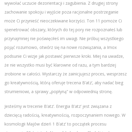
wywołać uczucie dezorientacji i zagubienia. Z drugiej strony
zachowanie spokoju i wyjście poza racjonalne postrzeganie
może Ci przynieść nieoczekiwane korzyści. Ton 11 pomoże Ci
spenetrować obszary, których do tej pory nie rozpoznałeś lub
przynajmniej nie poświęciłeś im uwagi. Nie próbuj wszystkiego
pojąć rozumowo, otwórz się na nowe rozwiązania, a Imox
podsunie Ci wizje jak postawić pierwsze kroki. Miej na uwadze,
że nie wszystko musi być klarowne od razu, a tym bardziej
zrobione w całości. Wystarczy że zainicjujesz proces, wesprzesz
go kreatywnością, którą oferuje trecena B’atz’, aby nadać bieg
strumieniowi, a sprawy „popłyną” w odpowiednią stronę.
Jesteśmy w trecenie B’atz’. Energia B’atz’ jest związana z
dziecięcą radością, kreatywnością, rozpoczynaniem nowego. W
kosmologii Majów dzień 1 B’atz’ to początek procesu