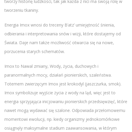
tworzy historię ludzkości, tak jak każda z nici ma swoją rolę w
tworzeniu tkaniny.
Energia Imox wnosi do treceny B’atz’ umiejętność śnienia,
odbierania i interpretowania snów i wizji, które dostajemy od
Świata. Daje nam także możliwość otwarcia się na nowe,
porzucenia starych schematów.
Imox to Nawal zmiany, Wody, życia, duchowych i
paranormalnych mocy, działań pionierskich, szaleństwa.
Totemem zwierzęcym Imox jest krokodyl (jaszczurka, smok).
Imox symbolizuje wyjście życia z wody na ląd, więc jest to
energia sprzyjająca inicjowaniu pionierskich przedsięwzięć, które
nawet mogą wydawać się szalone. Odpowiada przełomowemu
momentowi ewolucji, np. kiedy organizmy jednokomórkowe
osiągnęły maksymalne stadium zaawansowania, w którym