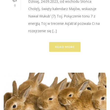
Dzisiaj, 24.09.2023, od wschodu Słońca
0
Cholq’ij, święty kalendarz Majów, wskazuje
Nawal Wukub’ (7) Toj. Połączenie tonu 7 z
energią Toj w trecenie Aq’ab’al pozwala Ci na
rozejrzenie się [...]
READ MORE