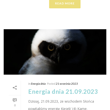
READ MORE
In
Energia dnia
Posted
21 września 2023
Energia dnia 21.09.2023
Dzisiaj, 21.09.2023, ze wschodem Słońca
0
powitaliśmy energię Kiejeb’ (4) Kame.