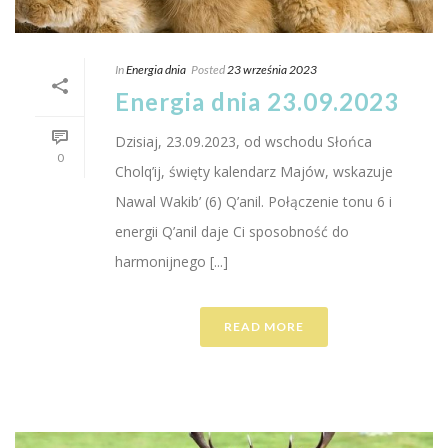
In
Energia dnia
Posted
23 września 2023
Energia dnia 23.09.2023
Dzisiaj, 23.09.2023, od wschodu Słońca
0
Cholq’ij, święty kalendarz Majów, wskazuje
Nawal Wakib’ (6) Q’anil. Połączenie tonu 6 i
energii Q’anil daje Ci sposobność do
harmonijnego [...]
READ MORE