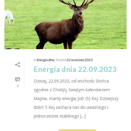
In
Energia dnia
Posted
22 września 2023
Energia dnia 22.09.2023
Dzisiaj, 22.09.2023, od wschodu Słońca
0
zgodnie z Cholq’ij, świętym kalendarzem
Majów, mamy energię Job’ (5) Kej. Dzisiejszy
dzień 5 Kej zachęca nas do uważnego i
jednocześnie stabilnego [...]