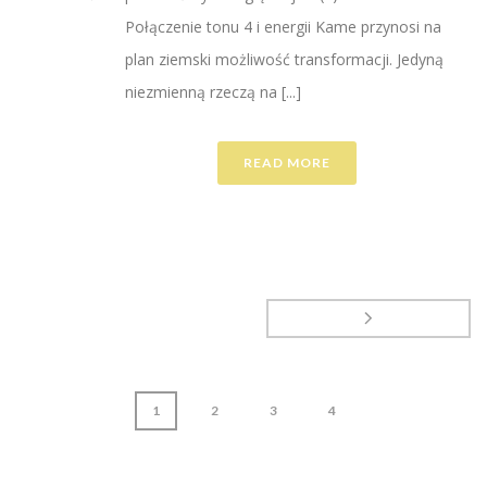
Połączenie tonu 4 i energii Kame przynosi na
plan ziemski możliwość transformacji. Jedyną
niezmienną rzeczą na [...]
READ MORE
1
2
3
4