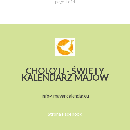
page
1
of
4
CHOLQ'IJ - ŚWIĘTY
KALENDARZ MAJÓW
info@mayancalendar.eu
Strona Facebook