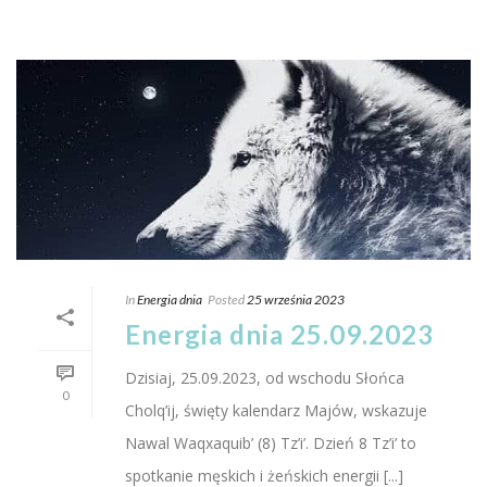
In
Energia dnia
Posted
25 września 2023
Energia dnia 25.09.2023
Dzisiaj, 25.09.2023, od wschodu Słońca
0
Cholq’ij, święty kalendarz Majów, wskazuje
Nawal Waqxaquib’ (8) Tz’i’. Dzień 8 Tz’i’ to
spotkanie męskich i żeńskich energii [...]