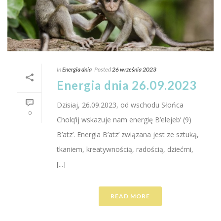
In
Energia dnia
Posted
26 września 2023
Energia dnia 26.09.2023
Dzisiaj, 26.09.2023, od wschodu Słońca
0
Cholq’ij wskazuje nam energię B’elejeb’ (9)
B’atz’. Energia B’atz’ związana jest ze sztuką,
tkaniem, kreatywnością, radością, dziećmi,
[...]
READ MORE