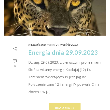
In
Energia dnia
Posted
29 września 2023
Energia dnia 29.09.2023
Dzisiaj, 29.09.2023, z pierwszymi promieniami
0
Słońca witamy energię Kab’lajuj (12) I’x.
Totemem zwierzęcym I’x jest Jaguar.
Połączenie tonu 12 i energii I’x pozwala Ci na
złożenie w [...]
READ MORE