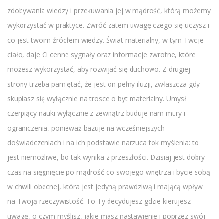
zdobywania wiedzy i przekuwania jej w mądrość, którą możemy
wykorzystać w praktyce. Zwróć zatem uwagę czego się uczysz i
co jest twoim źródłem wiedzy. Świat materialny, w tym Twoje
ciało, daje Ci cenne sygnały oraz informacje zwrotne, które
możesz wykorzystać, aby rozwijać się duchowo. Z drugiej
strony trzeba pamiętać, że jest on pełny iluzji, zwłaszcza gdy
skupiasz się wyłącznie na trosce o byt materialny. Umysł
czerpiący nauki wyłącznie z zewnątrz buduje nam mury i
ograniczenia, ponieważ bazuje na wcześniejszych
doświadczeniach i na ich podstawie narzuca tok myślenia: to
jest niemożliwe, bo tak wynika z przeszłości. Dzisiaj jest dobry
czas na sięgnięcie po mądrość do swojego wnętrza i bycie sobą
w chwili obecnej, która jest jedyną prawdziwą i mającą wpływ
na Twoją rzeczywistość. To Ty decydujesz gdzie kierujesz
uwagę, o czym myślisz, jakie masz nastawienie i poprzez swój