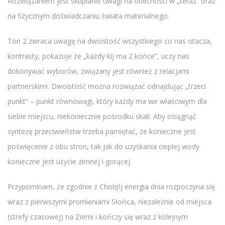
Rozwiązaniem jest skupianie uwagi na obecności w „teraz” oraz
na fizycznym doświadczaniu świata materialnego.
Ton 2 zwraca uwagę na dwoistość wszystkiego co nas otacza,
kontrasty, pokazuje że „każdy kij ma 2 końce”, uczy nas
dokonywać wyborów, związany jest również z relacjami
partnerskimi. Dwoistość można rozwiązać odnajdując „trzeci
punkt” – punkt równowagi, który każdy ma we właściwym dla
siebie miejscu, niekoniecznie pośrodku skali. Aby osiągnąć
syntezę przeciwieństw trzeba pamiętać, że konieczne jest
poświęcenie z obu stron, tak jak do uzyskania ciepłej wody
konieczne jest użycie zimnej i gorącej.
Przypominam, że zgodnie z Cholq’ij energia dnia rozpoczyna się
wraz z pierwszymi promieniami Słońca, niezależnie od miejsca
(strefy czasowej) na Ziemi i kończy się wraz z kolejnym