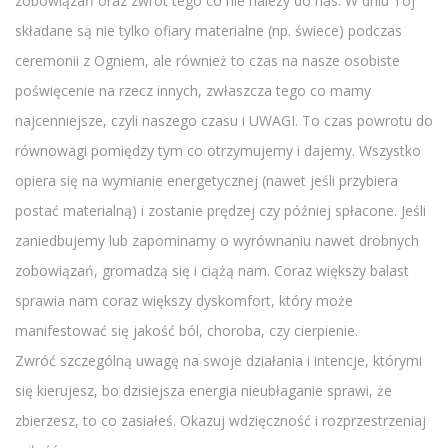
zobowiązań oraz zwrot tego co nie należy do nas. W dniu Toj
składane są nie tylko ofiary materialne (np. świece) podczas
ceremonii z Ogniem, ale również to czas na nasze osobiste
poświęcenie na rzecz innych, zwłaszcza tego co mamy
najcenniejsze, czyli naszego czasu i UWAGI. To czas powrotu do
równowagi pomiędzy tym co otrzymujemy i dajemy. Wszystko
opiera się na wymianie energetycznej (nawet jeśli przybiera
postać materialną) i zostanie prędzej czy później spłacone. Jeśli
zaniedbujemy lub zapominamy o wyrównaniu nawet drobnych
zobowiązań, gromadzą się i ciążą nam. Coraz większy balast
sprawia nam coraz większy dyskomfort, który może
manifestować się jakość ból, choroba, czy cierpienie.
Zwróć szczególną uwagę na swoje działania i intencje, którymi
się kierujesz, bo dzisiejsza energia nieubłaganie sprawi, że
zbierzesz, to co zasiałeś. Okazuj wdzięczność i rozprzestrzeniaj