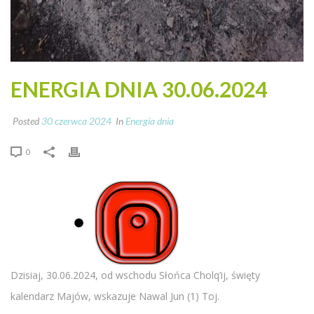
ENERGIA DNIA 30.06.2024
Posted
30 czerwca 2024
In
Energia dnia
0
Dzisiaj, 30.06.2024, od wschodu Słońca Cholq’ij, święty
kalendarz Majów, wskazuje Nawal Jun (1) Toj.