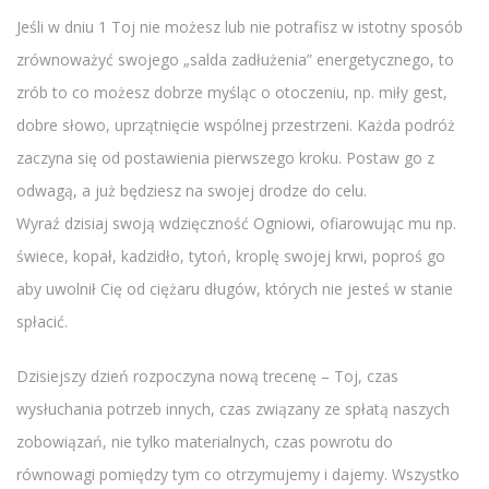
Jeśli w dniu 1 Toj nie możesz lub nie potrafisz w istotny sposób
zrównoważyć swojego „salda zadłużenia” energetycznego, to
zrób to co możesz dobrze myśląc o otoczeniu, np. miły gest,
dobre słowo, uprzątnięcie wspólnej przestrzeni. Każda podróż
zaczyna się od postawienia pierwszego kroku. Postaw go z
odwagą, a już będziesz na swojej drodze do celu.
Wyraź dzisiaj swoją wdzięczność Ogniowi, ofiarowując mu np.
świece, kopał, kadzidło, tytoń, kroplę swojej krwi, poproś go
aby uwolnił Cię od ciężaru długów, których nie jesteś w stanie
spłacić.
Dzisiejszy dzień rozpoczyna nową trecenę – Toj, czas
wysłuchania potrzeb innych, czas związany ze spłatą naszych
zobowiązań, nie tylko materialnych, czas powrotu do
równowagi pomiędzy tym co otrzymujemy i dajemy. Wszystko