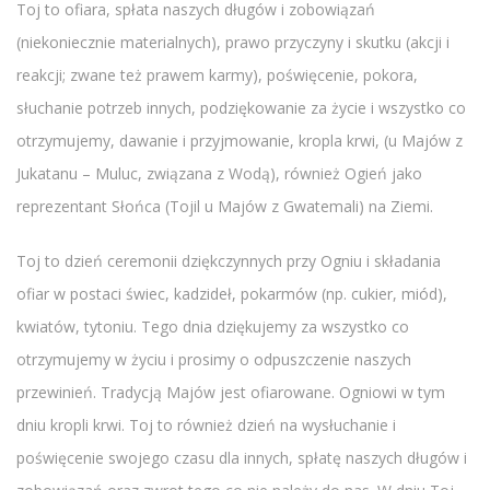
Toj to ofiara, spłata naszych długów i zobowiązań
(niekoniecznie materialnych), prawo przyczyny i skutku (akcji i
reakcji; zwane też prawem karmy), poświęcenie, pokora,
słuchanie potrzeb innych, podziękowanie za życie i wszystko co
otrzymujemy, dawanie i przyjmowanie, kropla krwi, (u Majów z
Jukatanu – Muluc, związana z Wodą), również Ogień jako
reprezentant Słońca (Tojil u Majów z Gwatemali) na Ziemi.
Toj to dzień ceremonii dziękczynnych przy Ogniu i składania
ofiar w postaci świec, kadzideł, pokarmów (np. cukier, miód),
kwiatów, tytoniu. Tego dnia dziękujemy za wszystko co
otrzymujemy w życiu i prosimy o odpuszczenie naszych
przewinień. Tradycją Majów jest ofiarowane. Ogniowi w tym
dniu kropli krwi. Toj to również dzień na wysłuchanie i
poświęcenie swojego czasu dla innych, spłatę naszych długów i