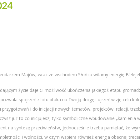
024
kalendarzem Majów, wraz ze wschodem Słońca witamy energię B’elejeb’ 
 dającym życie daje Ci możliwość ukończenia jakiegoś etapu gromadz
 pozwala spojrzeć z lotu ptaka na Twoją drogę i ujrzeć wizję celu ko
 przygotowań i do inicjacji nowych tematów, projektów, relacji, trzeb
zysz już to co inicjujesz, tylko symboliczne wbudowanie „kamienia 
ment na syntezę przeciwieństw, jednocześnie trzeba pamiętać, że w
letności i wolności, w czym wspiera również energia obecnej treceny 