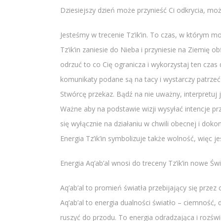
Dziesiejszy dzień może przynieść Ci odkrycia, moż
Jesteśmy w trecenie Tz’ik’in. To czas, w którym mo
Tz’ik’in zaniesie do Nieba i przyniesie na Ziemię o
odrzuć to co Cię ogranicza i wykorzystaj ten czas
komunikaty podane są na tacy i wystarczy patrzeć
Stwórcę przekaz. Bądź na nie uważny, interpretuj
Ważne aby na podstawie wizji wysyłać intencje prz
się wyłącznie na działaniu w chwili obecnej i d
Energia Tz’ik’in symbolizuje także wolność, więc j
Energia Aq’ab’al wnosi do treceny Tz’ik’in nowe Ś
Aq’ab’al to promień światła przebijający się prze
Aq’ab’al to energia dualności światło – ciemność, 
ruszyć do przodu. To energia odradzająca i rozświ