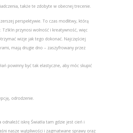
iadczenia, także te zdobyte w obecnej trecenie.
szerszej perspektywie. To czas modlitwy, którą
. Tz’ik’in przynosi wolność i kreatywność, więc
 otrzymać wizje jak tego dokonać. Najczęściej
forami, mają drugie dno – zaszyfrowany przez
ałań powinny być tak elastyczne, aby móc skupić
epcję, odrodzenie.
odnaleźć iskrę Światła tam gdzie jest cień i
zjaśni nasze wątpliwości i zagmatwane sprawy oraz