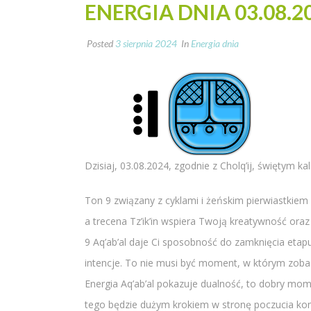
ENERGIA DNIA 03.08.2
Posted
3 sierpnia 2024
In
Energia dnia
Dzisiaj, 03.08.2024, zgodnie z Cholq’ij, świętym 
Ton 9 związany z cyklami i żeńskim pierwiastkiem
a trecena Tz’ik’in wspiera Twoją kreatywność oraz
9 Aq’ab’al daje Ci sposobność do zamknięcia etapu
intencje. To nie musi być moment, w którym zobac
Energia Aq’ab’al pokazuje dualność, to dobry mo
tego będzie dużym krokiem w stronę poczucia komp