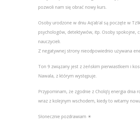
pozwoli nam się obrać nowy kurs.
Osoby urodzone w dniu Aq’ab’al są poczęte w Tz’ik
psychologów, detektywów, itp. Osoby spokojne, ci
nauczycieli.
Z negatywnej strony nieodpowiednio używana ener
Ton 9 związany jest z żeńskim pierwiastkiem i ko
Nawala, z którym występuje.
Przypominam, że zgodnie z Cholq’ij energia dnia r
wraz z kolejnym wschodem, kiedy to witamy nową
Słonecznie pozdrawiam ☀