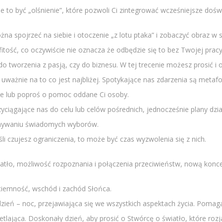
e to być „olśnienie”, które pozwoli Ci zintegrować wcześniejsze dośw
żna spojrzeć na siebie i otoczenie „z lotu ptaka” i zobaczyć obraz w 
bfitość, co oczywiście nie oznacza że odbędzie się to bez Twojej pracy
 do tworzenia z pasją, czy do biznesu. W tej trecenie możesz prosić i
 uważnie na to co jest najbliżej. Spotykające nas zdarzenia są meta
 je lub poproś o pomoc oddane Ci osoby.
yciągające nas do celu lub celów pośrednich, jednocześnie plany dzi
okonywaniu świadomych wyborów.
eśli czujesz ograniczenia, to może być czas wyzwolenia się z nich.
wiatło, możliwość rozpoznania i połączenia przeciwieństw, nową konc
z ciemność, wschód i zachód Słońca.
dzień – noc, przejawiająca się we wszystkich aspektach życia. Pomaga 
etlająca. Doskonały dzień, aby prosić o Stwórcę o światło, które ro