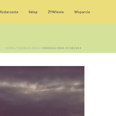
Wydarzenia
Sklep
ŻYWIenie
Wsparcie
HOME
/
ENERGIA DNIA
/ ENERGIA DNIA 03.08.2024