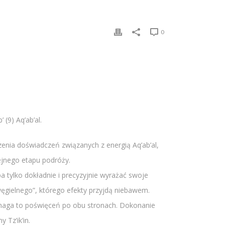
0
(9) Aq’ab’al.
enia doświadczeń związanych z energią Aq’ab’al,
lejnego etapu podróży.
a tylko dokładnie i precyzyjnie wyrażać swoje
węgielnego”, którego efekty przyjdą niebawem.
ymaga to poświęceń po obu stronach. Dokonanie
Tz’ik’in.