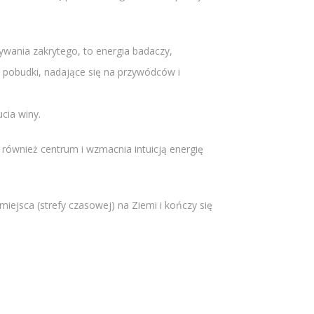
rywania zakrytego, to energia badaczy,
e pobudki, nadające się na przywódców i
cia winy.
 również centrum i wzmacnia intuicją energię
iejsca (strefy czasowej) na Ziemi i kończy się