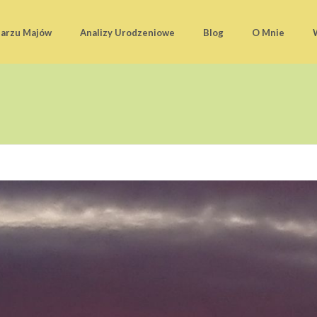
darzu Majów
Analizy Urodzeniowe
Blog
O Mnie