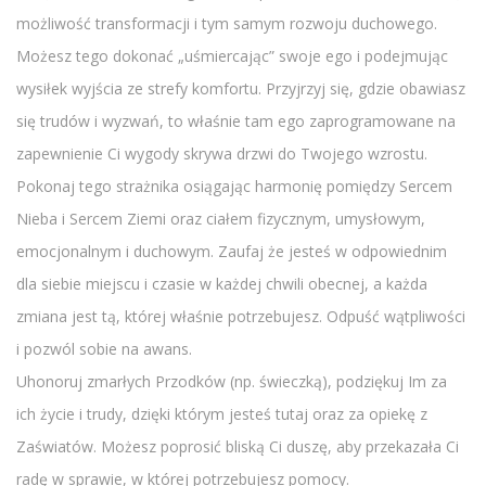
możliwość transformacji i tym samym rozwoju duchowego.
Możesz tego dokonać „uśmiercając” swoje ego i podejmując
wysiłek wyjścia ze strefy komfortu. Przyjrzyj się, gdzie obawiasz
się trudów i wyzwań, to właśnie tam ego zaprogramowane na
zapewnienie Ci wygody skrywa drzwi do Twojego wzrostu.
Pokonaj tego strażnika osiągając harmonię pomiędzy Sercem
Nieba i Sercem Ziemi oraz ciałem fizycznym, umysłowym,
emocjonalnym i duchowym. Zaufaj że jesteś w odpowiednim
dla siebie miejscu i czasie w każdej chwili obecnej, a każda
zmiana jest tą, której właśnie potrzebujesz. Odpuść wątpliwości
i pozwól sobie na awans.
Uhonoruj zmarłych Przodków (np. świeczką), podziękuj Im za
ich życie i trudy, dzięki którym jesteś tutaj oraz za opiekę z
Zaświatów. Możesz poprosić bliską Ci duszę, aby przekazała Ci
radę w sprawie, w której potrzebujesz pomocy.