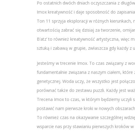
Po ostatnich dwóch dniach oczyszczania z długów p
Imox kreatywność i daje sposobność do zapisania
Ton 11 sprzyja eksploracji w różnych kierunkach,
otwartością zabrać się dzisiaj za tworzenie, omij
B’atz’ to również kreatywność artystyczna, więc m
sztuką i zabawą w grupie, zwłaszcza gdy każdy z 
Jesteśmy w trecenie Imox. To czas związany z wod
fundamentalnie związana z naszym ciałem, które 
genetycznej. Woda uczy, że wszystko jest połącz
porównać także do zestawu puzzli. Każdy jest waż
Trecena Imox to czas, w którym będziemy uczyli s
postawić nam pierwsze kroki w nowych obszarach
To również czas na okazywanie szczególnej wdzi
wsparcie nas przy stawianiu pierwszych kroków w