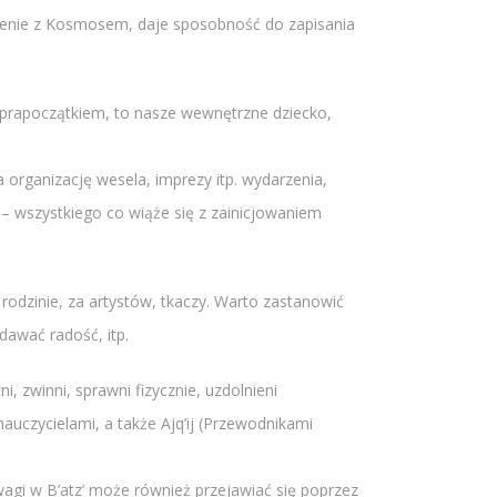
czenie z Kosmosem, daje sposobność do zapisania
 z prapoczątkiem, to nasze wewnętrzne dziecko,
 organizację wesela, imprezy itp. wydarzenia,
ia – wszystkiego co wiąże się z zainicjowaniem
 rodzinie, za artystów, tkaczy. Warto zastanowić
awać radość, itp.
i, zwinni, sprawni fizycznie, uzdolnieni
nauczycielami, a także Ajq’ij (Przewodnikami
agi w B’atz’ może również przejawiać się poprzez