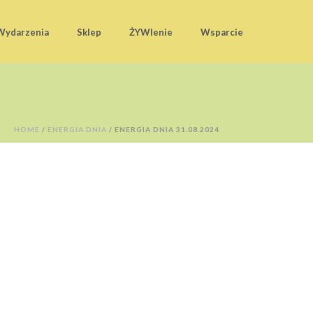
Wydarzenia
Sklep
ŻYWIenie
Wsparcie
HOME
/
ENERGIA DNIA
/ ENERGIA DNIA 31.08.2024