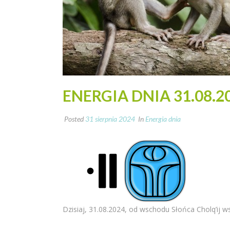
ENERGIA DNIA 31.08.2
Posted
31 sierpnia 2024
In
Energia dnia
Dzisiaj, 31.08.2024, od wschodu Słońca Cholq’ij ws