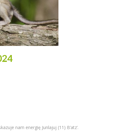
024
kazuje nam energię Junlajuj (11) B’atz’.