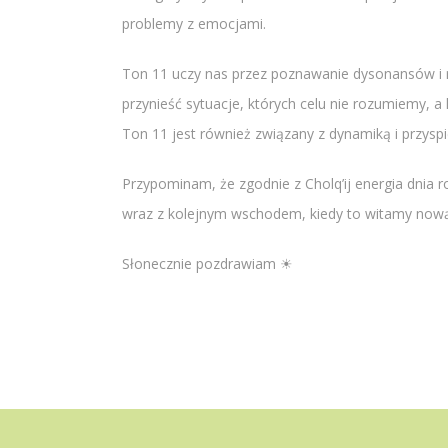
problemy z emocjami.
Ton 11 uczy nas przez poznawanie dysonansów i r
przynieść sytuacje, których celu nie rozumiemy, a
Ton 11 jest również związany z dynamiką i przys
Przypominam, że zgodnie z Cholq’ij energia dnia r
wraz z kolejnym wschodem, kiedy to witamy nową
Słonecznie pozdrawiam ☀