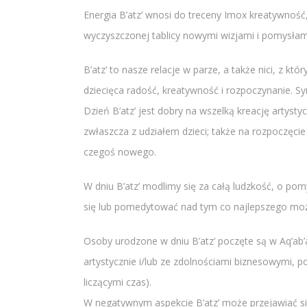
Energia B’atz’ wnosi do treceny Imox kreatywnoś
wyczyszczonej tablicy nowymi wizjami i pomysłam
B’atz’ to nasze relacje w parze, a także nici, z 
dziecięca radość, kreatywność i rozpoczynanie. S
Dzień B’atz’ jest dobry na wszelką kreację artyst
zwłaszcza z udziałem dzieci; także na rozpoczęcie 
czegoś nowego.
W dniu B’atz’ modlimy się za całą ludzkość, o pomy
się lub pomedytować nad tym co najlepszego może
Osoby urodzone w dniu B’atz’ poczęte są w Aq’ab’al,
artystycznie i/lub ze zdolnościami biznesowymi, po
liczącymi czas).
W negatywnym aspekcie B’atz’ może przejawiać się