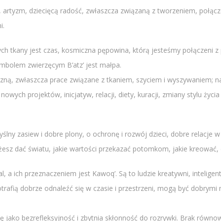
ć, artyzm, dziecięcą radość, zwłaszcza związaną z tworzeniem, połą
i.
których tkany jest czas, kosmiczna pępowina, którą jesteśmy połączeni
ymbolem zwierzęcym B’atz’ jest małpa.
yczną, zwłaszcza prace związane z tkaniem, szyciem i wyszywaniem; na
nowych projektów, inicjatyw, relacji, diety, kuracji, zmiany stylu życ
ślny zasiew i dobre plony, o ochronę i rozwój dzieci, dobre relacje w
sz dać światu, jakie wartości przekazać potomkom, jakie kreować, d
 a ich przeznaczeniem jest Kawoq’. Są to ludzie kreatywni, inteligentn
trafią dobrze odnaleźć się w czasie i przestrzeni, mogą być dobrymi 
 jako bezrefleksyjność i zbytnia skłonność do rozrywki. Brak równow