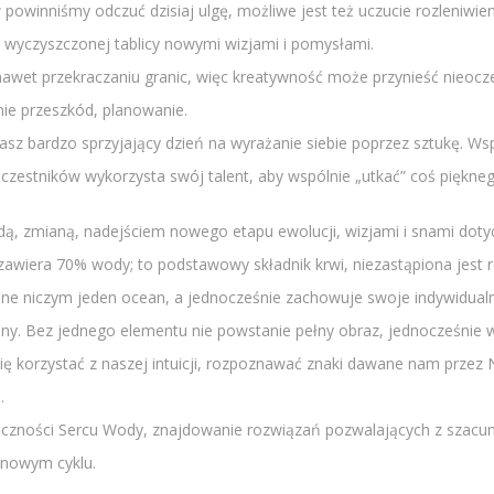
owinniśmy odczuć dzisiaj ulgę, możliwe jest też uczucie rozleniwienia
 wyczyszczonej tablicy nowymi wizjami i pomysłami.
 nawet przekraczaniu granic, więc kreatywność może przynieść nieocz
anie przeszkód, planowanie.
asz bardzo sprzyjający dzień na wyrażanie siebie poprzez sztukę. Ws
uczestników wykorzysta swój talent, aby wspólnie „utkać” coś piękneg
ą, zmianą, nadejściem nowego etapu ewolucji, wizjami i snami dotyc
zawiera 70% wody; to podstawowy składnik krwi, niezastąpiona jest 
one niczym jeden ocean, a jednocześnie zachowuje swoje indywidual
ny. Bez jednego elementu nie powstanie pełny obraz, jednocześnie w
ię korzystać z naszej intuicji, rozpoznawać znaki dawane nam przez
.
ęczności Sercu Wody, znajdowanie rozwiązań pozwalających z szacun
 nowym cyklu.