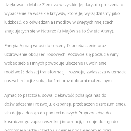
dziękowania Matce Ziemi za wszystkie Jej dary, do proszenia o
wybaczenie za wszelkie krzywdy, które Jej wyrządziliśmy jako
ludzkość, do odwiedzania i modlitw w świętych miejscach
znajdujących się w Naturze (u Majów są to Święte Altary).
Energia Ajmaq wnosi do treceny I’x przebaczenie oraz
uzdrowienie obciążeń rodowych. Pozbycie się poczucia winy
wobec siebie i innych powoduje uleczenie i uwolnienie,
możliwość dalszej transformacji i rozwoju, zwłaszcza w temacie
naszych relacji z sobą, ludźmi oraz dobrami materialnymi.
Ajmaq to pszczoła, sowa, ciekawość pchająca nas do
doświadczania i rozwoju, ekspansji, przebaczenie (zrozumienie),
siła dająca dostęp do pamięci naszych Praprzodków, do
kosmicznego zapisu wszelkiej informacji, co daje dostęp do
ogromnej wiedzy (często używanej podświadomie) oraz