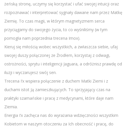
żeńską stronę, uczymy się korzystać i ufać swojej intuicji oraz
rozpoznawać i interpretować sygnały dawane nam przez Matkę
Ziemię. To czas magii, w którym magnetyzmem serca
przyciągamy do swojego życia, to co wyśniliśmy (w tym
pomogła nam poprzednia trecena Imox).
Kieruj się miłością wobec wszystkich, a zwłaszcza siebie, ufaj
swojej duszy połączonej ze Źrodłem, korzystaj z odwagi,
ostrożności, sprytu i inteligencji Jaguara, a odróżnisz prawdę od
iluzji i wyczarujesz swój sen.
Trecena I’x wspiera połączenie z duchem Matki Ziemi i z
duchami istot Ją zamieszkujących. To sprzyjający czas na
praktyki szamańskie i pracę z medycynami, które daje nam
Ziemia.
Energia I’x zachęca nas do wyrażania wdzięczności wszystkim
Kobietom w naszym otoczeniu za Ich obecność i pracę, do