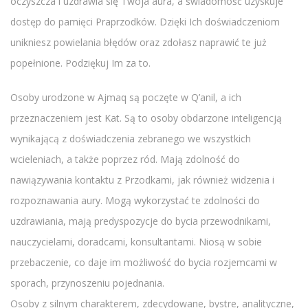
oczyszcza i uzdrawia się Twoja aura, a świadomość uzyskuje
dostęp do pamięci Praprzodków. Dzięki Ich doświadczeniom
unikniesz powielania błędów oraz zdołasz naprawić te już
popełnione. Podziękuj Im za to.
Osoby urodzone w Ajmaq są poczęte w Q’anil, a ich
przeznaczeniem jest Kat. Są to osoby obdarzone inteligencją
wynikającą z doświadczenia zebranego we wszystkich
wcieleniach, a także poprzez ród. Mają zdolność do
nawiązywania kontaktu z Przodkami, jak również widzenia i
rozpoznawania aury. Mogą wykorzystać te zdolności do
uzdrawiania, mają predyspozycje do bycia przewodnikami,
nauczycielami, doradcami, konsultantami. Niosą w sobie
przebaczenie, co daje im możliwość do bycia rozjemcami w
sporach, przynoszeniu pojednania.
Osoby z silnym charakterem, zdecydowane, bystre, analityczne,