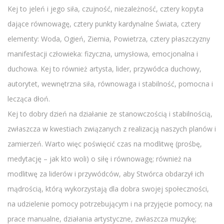
Kej to jeleń i jego siła, czujność, niezależność, cztery kopyta
dające równowagę, cztery punkty kardynalne Świata, cztery
elementy: Woda, Ogień, Ziemia, Powietrza, cztery płaszczyzny
manifestacji człowieka: fizyczna, umysłowa, emocjonalna i
duchowa. Kej to również artysta, lider, przywódca duchowy,
autorytet, wewnętrzna siła, równowaga i stabilność, pomocna i
lecząca dłoń.
Kej to dobry dzień na działanie ze stanowczością i stabilnością,
zwłaszcza w kwestiach związanych z realizacją naszych planów i
zamierzeń. Warto więc poświęcić czas na modlitwę (prośbę,
medytację – jak kto woli) o siłę i równowagę; również na
modlitwę za liderów i przywódców, aby Stwórca obdarzył ich
mądrością, którą wykorzystają dla dobra swojej społeczności,
na udzielenie pomocy potrzebującym i na przyjęcie pomocy; na
prace manualne, działania artystyczne, zwłaszcza muzykę;