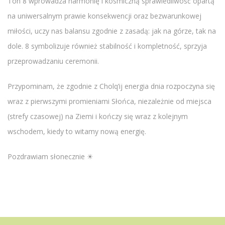
Ton 8 wprowadza harmonię i kosmiczną sprawiedliwość opartą
na uniwersalnym prawie konsekwencji oraz bezwarunkowej
miłości, uczy nas balansu zgodnie z zasadą: jak na górze, tak na
dole. 8 symbolizuje również stabilność i kompletność, sprzyja
przeprowadzaniu ceremonii.
Przypominam, że zgodnie z Cholq’ij energia dnia rozpoczyna się
wraz z pierwszymi promieniami Słońca, niezależnie od miejsca
(strefy czasowej) na Ziemi i kończy się wraz z kolejnym
wschodem, kiedy to witamy nową energię.
Pozdrawiam słonecznie ☀