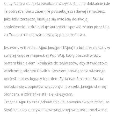
kiedy Natura obdziela zasobami wszystkich, daje dokładnie tyle
ile potrzeba. Bierz zatem ile potrzebujesz i dawaj ile możesz.
Jako lider zarządzaj kierując się miłością do swojej
społeczności, która buduje autorytet i sprawia że inni podążają
za Tobą, a nie siłą wymuszającą posłuszeństwo.
Jesteśmy w trecenie Ajpu. Junajpu (1Ajpu) to bohater opisany w
świętej księdze majańskiej Pop Wuj, który poszedł wraz z
bratem bliźniakiem Ixb’alanke do zaświatów, aby stawić czoło
władcom podziemi Xib’alb’a. Kosztem poświęcenia własnego
odnieśli sukces będący triumfem Życia nad Śmiercią. Bracia
odrodzili się z popiołów wrzuconych do rzeki, Junajpu stał się
Słońcem, a Ixb’alanke stał się Księżycem.
Trecena Ajpu to czas odnawiania i budowania swoich relacji ze
Stwórcą, czas odkrywania wewnętrznej świętości, możliwości