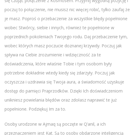
się czując połączenie z Kosmosem. Przyjmij wygodną pozycję i
poczuj to połączenie, nie musisz nic więcej robić, tylko zaufaj że
je masz. Poproś o przebaczenie za wszystkie błędy popełnione
wobec Stwórcy, siebie i innych, również te popełnione w
poprzednich pokoleniach Twojego rodu. Daj przebaczenie tym,
wobec których masz poczucie doznanej krzywdy. Poczuj jak
spływa na Ciebie zrozumienie i wdzięczność za te
doświadczenia, które właśnie Tobie i tym osobom były
potrzebne dokładnie wtedy kiedy się zdarzyły. Poczuj jak
oczyszcza i uzdrawia się Twoja aura, a świadomość uzyskuje
dostęp do pamięci Praprzodków. Dzięki Ich doświadczeniom
unikniesz powielania błędów oraz zdołasz naprawić te już
popełnione. Podziękuj Im za to.
Osoby urodzone w Ajmaq są poczęte w Q’anil, a ich
przeznaczeniem jest Kat. Są to osoby obdarzone inteligencją