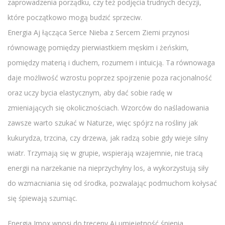
zaprowadzenia porządku, czy też podjęcia trudnych decyzji,
które początkowo mogą budzić sprzeciw.
Energia Aj łącząca Serce Nieba z Sercem Ziemi przynosi
równowagę pomiędzy pierwiastkiem męskim i żeńskim,
pomiędzy materią i duchem, rozumem i intuicją. Ta równowaga
daje możliwość wzrostu poprzez spojrzenie poza racjonalność
oraz uczy bycia elastycznym, aby dać sobie radę w
zmieniających się okolicznościach. Wzorców do naśladowania
zawsze warto szukać w Naturze, więc spójrz na rośliny jak
kukurydza, trzcina, czy drzewa, jak radzą sobie gdy wieje silny
wiatr. Trzymają się w grupie, wspierają wzajemnie, nie tracą
energii na narzekanie na nieprzychylny los, a wykorzystują siły
do wzmacniania się od środka, pozwalając podmuchom kołysać
się śpiewają szumiąc.
Energia Imox wnosi do treceny Aj umiejętność śnienia,