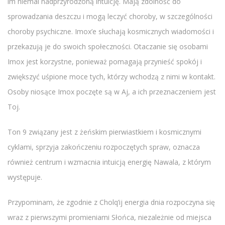
im niemal nadprzyrodzoną intuicję. Mają zdolność do
sprowadzania deszczu i mogą leczyć choroby, w szczególności
choroby psychiczne. Imox’e słuchają kosmicznych wiadomości i
przekazują je do swoich społeczności. Otaczanie się osobami
Imox jest korzystne, ponieważ pomagają przynieść spokój i
zwiększyć uśpione moce tych, którzy wchodzą z nimi w kontakt.
Osoby niosące Imox poczęte są w Aj, a ich przeznaczeniem jest
Toj.
Ton 9 związany jest z żeńskim pierwiastkiem i kosmicznymi
cyklami, sprzyja zakończeniu rozpoczętych spraw, oznacza
również centrum i wzmacnia intuicją energię Nawala, z którym
występuje.
Przypominam, że zgodnie z Cholq’ij energia dnia rozpoczyna się
wraz z pierwszymi promieniami Słońca, niezależnie od miejsca