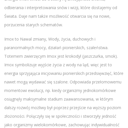
odbierania i interpretowania snów i wizji, które dostajemy od
Świata. Daje nam także możliwość otwarcia się na nowe,
porzucenia starych schematów.
Imox to Nawal zmiany, Wody, życia, duchowych i
paranormalnych mocy, działań pionierskich, szaleństwa.
Totemem zwierzęcym Imox jest krokodyl (jaszczurka, smok).
Imox symbolizuje wyjście życia z wody na ląd, więc jest to
energia sprzyjająca inicjowaniu pionierskich przedsięwzięć, które
nawet mogą wydawać się szalone. Odpowiada przełomowemu
momentowi ewolucji, np. kiedy organizmy jednokomórkowe
osiągnęły maksymalne stadium zaawansowania, w którym
dalszy rozwój możliwy był poprzez przejście na wyższy poziom
złożoności. Połączyły się w społeczności i stworzyły jedność
jako organizmy wielokomórkowe, zachowując indywidualność