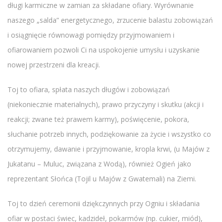
długi karmiczne w zamian za składane ofiary. Wyrównanie
naszego „salda” energetycznego, zrzucenie balastu zobowiązań
i osiągnięcie równowagi pomiędzy przyjmowaniem i
ofiarowaniem pozwoli Ci na uspokojenie umysłu i uzyskanie
nowej przestrzeni dla kreacji.
Toj to ofiara, spłata naszych długów i zobowiązań
(niekoniecznie materialnych), prawo przyczyny i skutku (akcji i
reakcji; zwane też prawem karmy), poświęcenie, pokora,
słuchanie potrzeb innych, podziękowanie za życie i wszystko co
otrzymujemy, dawanie i przyjmowanie, kropla krwi, (u Majów z
Jukatanu – Muluc, związana z Wodą), również Ogień jako
reprezentant Słońca (Tojil u Majów z Gwatemali) na Ziemi.
Toj to dzień ceremonii dziękczynnych przy Ogniu i składania
ofiar w postaci świec, kadzideł, pokarmów (np. cukier, miód),