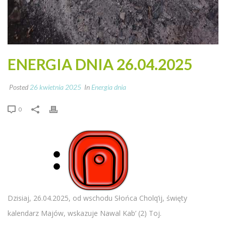
ENERGIA DNIA 26.04.2025
Posted
26 kwietnia 2025
In
Energia dnia
0
Dzisiaj, 26.04.2025, od wschodu Słońca Cholq’ij, święty
kalendarz Majów, wskazuje Nawal Kab’ (2) Toj.