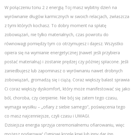
W połączeniu tonu 2 z energią Toj masz wybitny dzień na
wyrównanie długów karmicznych w swoich relacjach, zwłaszcza
z tymi których kochasz. To dobry moment na spłatę
zobowiązań, nie tylko materialnych, czas powrotu do
równowagi pomiędzy tym co otrzymujesz i dajesz. Wszystko
opiera się na wymianie energetycznej (nawet jeśli przybiera
postać materialną) i zostanie prędzej czy później spłacone. Jeśli
zaniedbujesz lub zapominasz o wyrównaniu nawet drobnych
zobowiązań, gromadzą się i ciążą. Coraz większy balast sprawia
Ci coraz większy dyskomfort, który może manifestować się jako
ból, choroba, czy cierpienie. Nie bój się zatem tego czasu,
wymaga wysiłku – „ofiary z siebie samego”, poświęcenia tego
co masz najcenniejsze, czyli czasu i UWAGI.
Dzisiejsza energia sprzyja ceremonialnemu ofiarowaniu, więc
możesz podarować Ogniowi kroplę krwi lub inny dar (np.