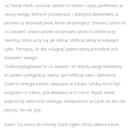
są Twoje myśli i uczucia, zasiew to słowa i czyny, podlewasz je
swoją uwagą, którą im poświęcasz, i dalszymi działaniami, a
plonem są doświadczenia, które otrzymujesz. Zbierasz zatem to
co zasiałeś i jednocześnie otrzymujesz przez to informację
zwrotną, która uczy Cię jak zebrać obfitsze plony w kolejnym
cyklu. Pamiętaj, że aby osiągnąć piękne plony potrzebne jest
działanie i uwaga.
Trzeba pielęgnować to co zasiane i im więcej uwagi wkładamy
w zasiew i pielęgnację ziarna, tym obfitszy owoc zbierzemy.
Q’anil to energia bardzo związana ze sztuką. Sztuką może być
wszystko co robisz, jeśli wkładasz w to serce. Wyraź siebie
poprzez tę twórczość okazując wdzięczność za życie, bo kto nie
tworzy, ten nie żyje.
Dzień Toj wnosi do treceny Q’anil Ogień, który zabiera nasze