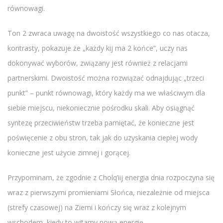
równowagi.
Ton 2 zwraca uwagę na dwoistość wszystkiego co nas otacza,
kontrasty, pokazuje że „każdy kij ma 2 końce”, uczy nas
dokonywać wyborów, związany jest również z relacjami
partnerskimi. Dwoistość można rozwiązać odnajdując „trzeci
punkt” – punkt równowagi, który każdy ma we właściwym dla
siebie miejscu, niekoniecznie pośrodku skali. Aby osiągnąć
syntezę przeciwieństw trzeba pamiętać, że konieczne jest
poświęcenie z obu stron, tak jak do uzyskania ciepłej wody
konieczne jest użycie zimnej i gorącej.
Przypominam, że zgodnie z Cholq’iij energia dnia rozpoczyna się
wraz z pierwszymi promieniami Słońca, niezależnie od miejsca
(strefy czasowej) na Ziemi i kończy się wraz z kolejnym
wschodem, kiedy to witamy nową energię.