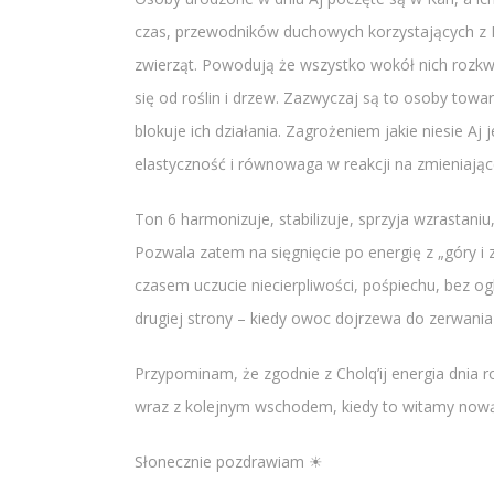
czas, przewodników duchowych korzystających z Kale
zwierząt. Powodują że wszystko wokół nich rozkw
się od roślin i drzew. Zazwyczaj są to osoby towa
blokuje ich działania. Zagrożeniem jakie niesie Aj
elastyczność i równowaga w reakcji na zmieniające
Ton 6 harmonizuje, stabilizuje, sprzyja wzrastaniu
Pozwala zatem na sięgnięcie po energię z „góry i z
czasem uczucie niecierpliwości, pośpiechu, bez og
drugiej strony – kiedy owoc dojrzewa do zerwania 
Przypominam, że zgodnie z Cholq’ij energia dnia r
wraz z kolejnym wschodem, kiedy to witamy nową
Słonecznie pozdrawiam ☀