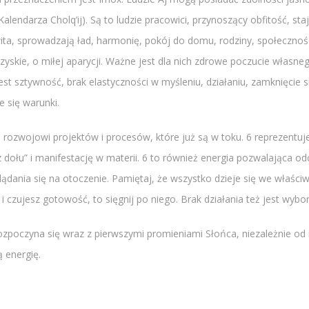
ndarza Cholq’ij). Są to ludzie pracowici, przynoszący obfitość, staj
ita, sprowadzają ład, harmonię, pokój do domu, rodziny, społecznoś
rzyskie, o miłej aparycji. Ważne jest dla nich zdrowe poczucie własne
 jest sztywność, brak elastyczności w myśleniu, działaniu, zamknięcie 
 się warunki.
, rozwojowi projektów i procesów, które już są w toku. 6 reprezentuje
 dołu” i manifestację w materii. 6 to również energia pozwalająca odcz
lądania się na otoczenie. Pamiętaj, że wszystko dzieje się we właśc
i czujesz gotowość, to sięgnij po niego. Brak działania też jest wy
ozpoczyna się wraz z pierwszymi promieniami Słońca, niezależnie od m
 energię.