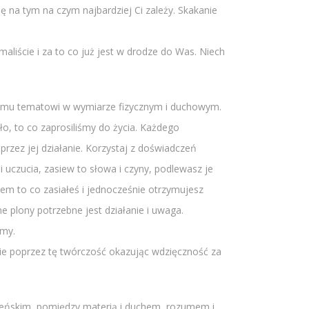
ę na tym na czym najbardziej Ci zależy. Skakanie
ymaliście i za to co już jest w drodze do Was. Niech
i temu tematowi w wymiarze fizycznym i duchowym.
ło, to co zaprosiliśmy do życia. Każdego
przez jej działanie. Korzystaj z doświadczeń
i uczucia, zasiew to słowa i czyny, podlewasz je
tem to co zasiałeś i jednocześnie otrzymujesz
e plony potrzebne jest działanie i uwaga.
emy.
ebie poprzez tę twórczość okazując wdzięczność za
 żeńskim, pomiędzy materią i duchem, rozumem i