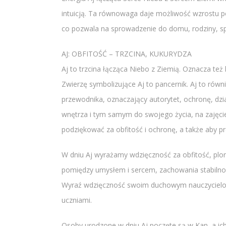
intuicją. Ta równowaga daje możliwość wzrostu p
co pozwala na sprowadzenie do domu, rodziny, spo
AJ: OBFITOŚĆ – TRZCINA, KUKURYDZA
Aj to trzcina łącząca Niebo z Ziemią. Oznacza też
Zwierzę symbolizujące Aj to pancernik. Aj to równ
przewodnika, oznaczający autorytet, ochronę, dz
wnętrza i tym samym do swojego życia, na zajęci
podziękować za obfitość i ochronę, a także aby pr
W dniu Aj wyrażamy wdzięczność za obfitość, plon
pomiędzy umysłem i sercem, zachowania stabilnośc
Wyraź wdzięczność swoim duchowym nauczycielom z
uczniami.
Osoby urodzone w dniu Aj poczęte są w Kan, a ich