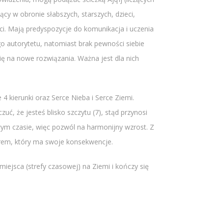
ący w obronie słabszych, starszych, dzieci,
ci. Mają predyspozycje do komunikacja i uczenia
go autorytetu, natomiast brak pewności siebie
się na nowe rozwiązania. Ważna jest dla nich
 4 kierunki oraz Serce Nieba i Serce Ziemi.
uć, że jesteś blisko szczytu (7), stąd przynosi
iwym czasie, więc pozwól na harmonijny wzrost. Z
borem, który ma swoje konsekwencje.
iejsca (strefy czasowej) na Ziemi i kończy się