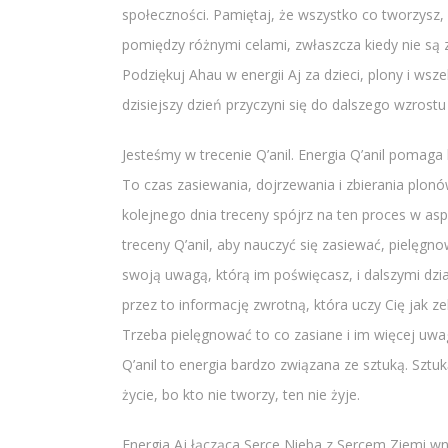
społeczności. Pamiętaj, że wszystko co tworzysz, 
pomiędzy różnymi celami, zwłaszcza kiedy nie są z
Podziękuj Ahau w energii Aj za dzieci, plony i wsze
dzisiejszy dzień przyczyni się do dalszego wzrostu 
Jesteśmy w trecenie Q’anil. Energia Q’anil pomag
To czas zasiewania, dojrzewania i zbierania plonó
kolejnego dnia treceny spójrz na ten proces w asp
treceny Q’anil, aby nauczyć się zasiewać, pielęgn
swoją uwagą, którą im poświęcasz, i dalszymi dzi
przez to informację zwrotną, która uczy Cię jak ze
Trzeba pielęgnować to co zasiane i im więcej uwa
Q’anil to energia bardzo związana ze sztuką. Sztu
życie, bo kto nie tworzy, ten nie żyje.
Energia Aj łącząca Serce Nieba z Sercem Ziemi w