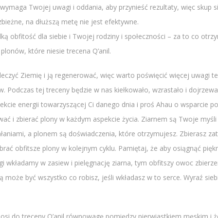
wymaga Twojej uwagi i oddania, aby przynieść rezultaty, więc skup si
bieżne, na dłuższą metę nie jest efektywne.
lką obfitość dla siebie i Twojej rodziny i społeczności – za to co otrz
plonów, które niesie trecena Q’anil.
a leczyć Ziemię i ją regenerować, więc warto poświęcić więcej uwag
w. Podczas tej treceny będzie w nas kiełkowało, wzrastało i dojrzewa
ekcie energii towarzyszącej Ci danego dnia i proś Ahau o wsparcie po
ować i zbierać plony w każdym aspekcie życia. Ziarnem są Twoje myśli 
ałaniami, a plonem są doświadczenia, które otrzymujesz. Zbierasz za
brać obfitsze plony w kolejnym cyklu. Pamiętaj, że aby osiągnąć piękn
gi wkładamy w zasiew i pielęgnację ziarna, tym obfitszy owoc zbierz
ką może być wszystko co robisz, jeśli wkładasz w to serce. Wyraź si
nosi do treceny Q’anil równowagę pomiędzy pierwiastkiem męskim i