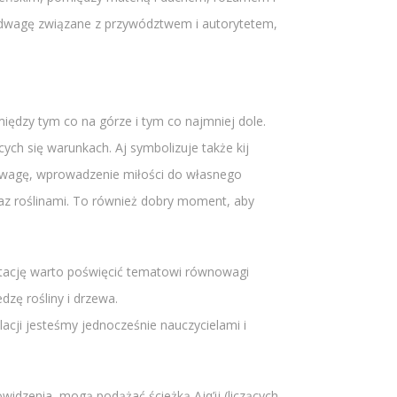
i odwagę związane z przywództwem i autorytetem,
między tym co na górze i tym co najmniej dole.
ych się warunkach. Aj symbolizuje także kij
wnowagę, wprowadzenie miłości do własnego
az roślinami. To również dobry moment, aby
dytację warto poświęcić tematowi równowagi
zę rośliny i drzewa.
cji jesteśmy jednocześnie nauczycielami i
idzenia, mogą podążać ścieżką Ajq’ij (liczących