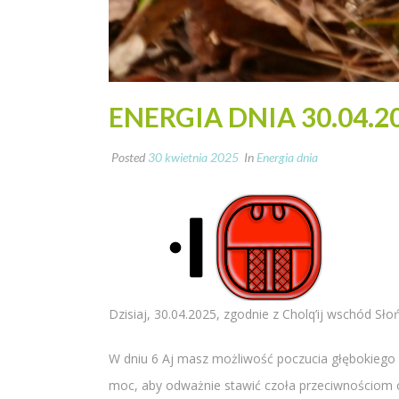
ENERGIA DNIA 30.04.2
Posted
30 kwietnia 2025
In
Energia dnia
Dzisiaj, 30.04.2025, zgodnie z Cholq’ij wschód Sło
W dniu 6 Aj masz możliwość poczucia głębokiego p
moc, aby odważnie stawić czoła przeciwnościom o