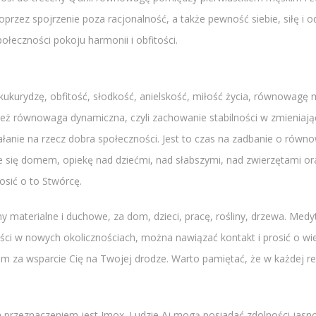
oprzez spojrzenie poza racjonalność, a także pewność siebie, siłę 
łeczności pokoju harmonii i obfitości.
 kukurydzę, obfitość, słodkość, anielskość, miłość życia, równowagę 
ież równowaga dynamiczna, czyli zachowanie stabilności w zmieniając
iałanie na rzecz dobra społeczności. Jest to czas na zadbanie o ró
e się domem, opiekę nad dziećmi, nad słabszymi, nad zwierzętami or
osić o to Stwórcę.
y materialne i duchowe, za dom, dzieci, pracę, rośliny, drzewa. Me
i w nowych okolicznościach, można nawiązać kontakt i prosić o wied
a wsparcie Cię na Twojej drodze. Warto pamiętać, że w każdej rela
 przeznaczeniem jest Imox. Ludzie Aj mogą posiadać zdolności jasnow