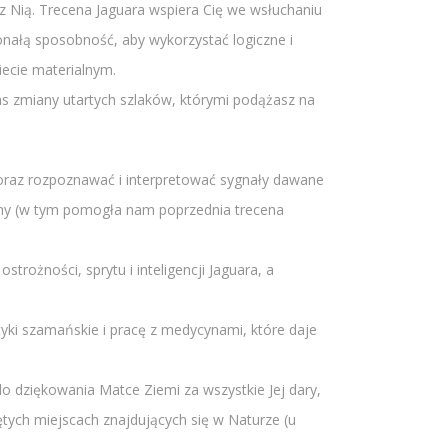
 z Nią. Trecena Jaguara wspiera Cię we wsłuchaniu
onałą sposobność, aby wykorzystać logiczne i
ecie materialnym.
s zmiany utartych szlaków, którymi podążasz na
i oraz rozpoznawać i interpretować sygnały dawane
śmy (w tym pomogła nam poprzednia trecena
trożności, sprytu i inteligencji Jaguara, a
tyki szamańskie i pracę z medycynami, które daje
o dziękowania Matce Ziemi za wszystkie Jej dary,
ętych miejscach znajdujących się w Naturze (u