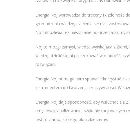
Majów są to Święte Altary). To czas odnawiania 
Energia Noj wprowadza do treceny I’x zdolność d
gromadzenia wiedzy, dzielenia się nią i zastosowan
Noj umożliwia też nawiązanie połączenia z umysłem
Noj to mózg, zamysł, wiedza wynikająca z Ziemi, 
wiedzę, dzielić się nią i przekuwać w mądrość, c
rozwiązań.
Energia Noj pomaga nam sprawnie korzystać z za
instrumentem do tworzenia rzeczywistości. W każde
Energia Noj daje sposobność, aby wsłuchać się Zie
umysłową, analizowanie, szukanie racjonalnych r
jest to ziarno, którego plon zbierzemy.