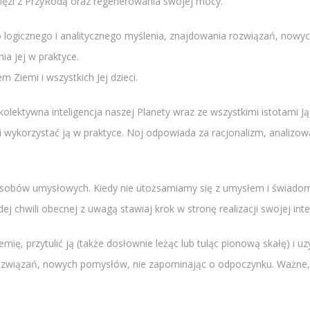
więzi z PrzyRodą oraz regenerowania swojej mocy.
o logicznego i analitycznego myślenia, znajdowania rozwiązań, now
ia jej w praktyce.
 Ziemi i wszystkich Jej dzieci.
kolektywna inteligencja naszej Planety wraz ze wszystkimi istotami
zyli wykorzystać ją w praktyce. Noj odpowiada za racjonalizm, analiz
sobów umysłowych. Kiedy nie utożsamiamy się z umysłem i świadomi
j chwili obecnej z uwagą stawiaj krok w stronę realizacji swojej int
mię, przytulić ją (także dosłownie leżąc lub tuląc pionową skałę) i u
ozwiązań, nowych pomysłów, nie zapominając o odpoczynku. Ważne, 