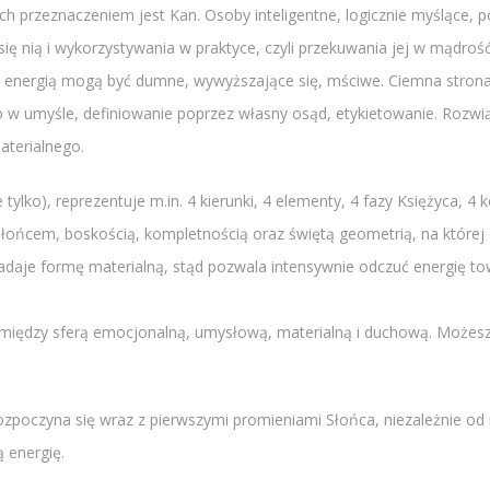
ch przeznaczeniem jest Kan. Osoby inteligentne, logicznie myślące,
się nią i wykorzystywania w praktyce, czyli przekuwania jej w mądrość
 energią mogą być dumne, wywyższające się, mściwe. Ciemna stron
o w umyśle, definiowanie poprzez własny osąd, etykietowanie. Rozwi
aterialnego.
tylko), reprezentuje m.in. 4 kierunki, 4 elementy, 4 fazy Księżyca, 4 k
Słońcem, boskością, kompletnością oraz świętą geometrią, na której 
 nadaje formę materialną, stąd pozwala intensywnie odczuć energię
omiędzy sferą emocjonalną, umysłową, materialną i duchową. Możesz 
ozpoczyna się wraz z pierwszymi promieniami Słońca, niezależnie od m
 energię.