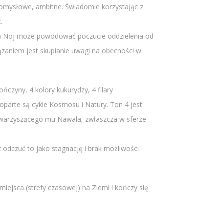
 pomysłowe, ambitne. Świadomie korzystając z
.
a Noj może powodować poczucie oddzielenia od
ązaniem jest skupianie uwagi na obecności w
ończyny, 4 kolory kukurydzy, 4 filary
oparte są cykle Kosmosu i Natury. Ton 4 jest
 towarzyszącego mu Nawala, zwłaszcza w sferze
odczuć to jako stagnację i brak możliwości
iejsca (strefy czasowej) na Ziemi i kończy się