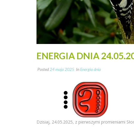
ENERGIA DNIA 24.05.2
Posted
24 maja 2025
In
Energia dnia
Dzisiaj, 24.05.2025, z pierwszymi promieniami Słoń