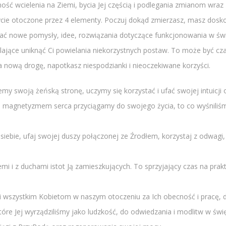
ość wcielenia na Ziemi, bycia Jej częścią i podlegania zmianom wraz
Życie otoczone przez 4 elementy. Poczuj dokąd zmierzasz, masz dosk
ać nowe pomysły, idee, rozwiązania dotyczące funkcjonowania w świ
ające uniknąć Ci powielania niekorzystnych postaw. To może być cza
a nową drogę, napotkasz niespodzianki i nieoczekiwane korzyści.
jemy swoją żeńską stronę, uczymy się korzystać i ufać swojej intuicj
m magnetyzmem serca przyciągamy do swojego życia, to co wyśnili
iebie, ufaj swojej duszy połączonej ze Źrodłem, korzystaj z odwagi, os
mi i z duchami istot Ją zamieszkujących. To sprzyjający czas na prak
i wszystkim Kobietom w naszym otoczeniu za Ich obecność i pracę, d
óre Jej wyrządziliśmy jako ludzkość, do odwiedzania i modlitw w świ