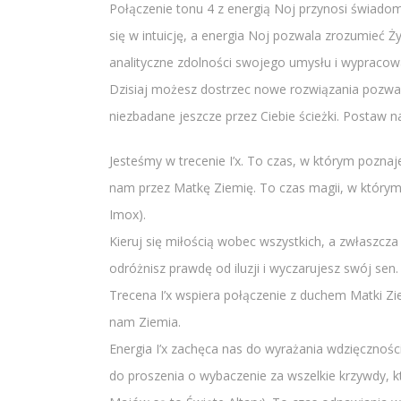
Połączenie tonu 4 z energią Noj przynosi świadom
się w intuicję, a energia Noj pozwala zrozumieć 
analityczne zdolności swojego umysłu i wypracow
Dzisiaj możesz dostrzec nowe rozwiązania pozwal
niezbadane jeszcze przez Ciebie ścieżki. Postaw n
Jesteśmy w trecenie I’x. To czas, w którym pozna
nam przez Matkę Ziemię. To czas magii, w który
Imox).
Kieruj się miłością wobec wszystkich, a zwłaszcza s
odróżnisz prawdę od iluzji i wyczarujesz swój sen.
Trecena I’x wspiera połączenie z duchem Matki Zie
nam Ziemia.
Energia I’x zachęca nas do wyrażania wdzięcznośc
do proszenia o wybaczenie za wszelkie krzywdy, kt