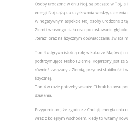
Osoby urodzone w dniu Noj, są poczęte w Toj, a i
energii Noj dążą do uzyskiwania wiedzy, dzielenia 
W negatywnym aspekcie Noj osoby urodzone z tą
Ziemi i własnego ciała oraz pozostawanie głębok
„teraz” oraz na fizycznym doświadczaniu świata m
Ton 4 odgrywa istotną rolę w kulturze Majów (i nie 
podtrzymujące Niebo i Ziemię. Kojarzony jest ze 
również związany z Ziemią, przynosi stabilność i
fizycznej.
Ton 4 w razie potrzeby wskaże Ci brak balansu p
działania.
Przypominam, że zgodnie z Cholq’ij energia dnia r
wraz z kolejnym wschodem, kiedy to witamy nową