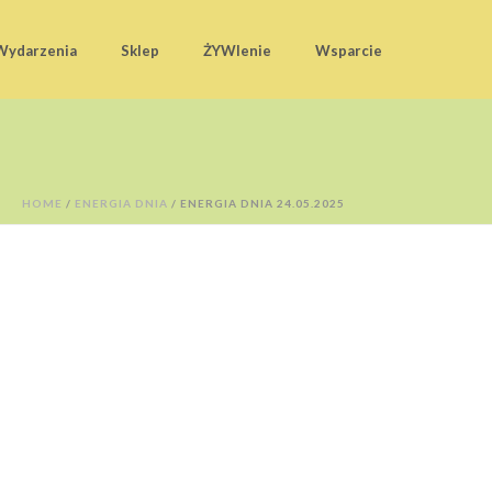
Wydarzenia
Sklep
ŻYWIenie
Wsparcie
HOME
/
ENERGIA DNIA
/ ENERGIA DNIA 24.05.2025