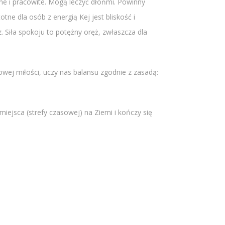
ne i pracowite. Mogą leczyć dłońmi. Powinny
ne dla osób z energią Kej jest bliskość i
z. Siła spokoju to potężny oręż, zwłaszcza dla
ej miłości, uczy nas balansu zgodnie z zasadą:
iejsca (strefy czasowej) na Ziemi i kończy się