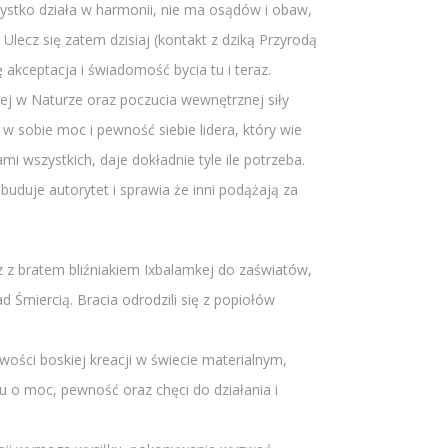
zystko działa w harmonii, nie ma osądów i obaw,
Ulecz się zatem dzisiaj (kontakt z dziką Przyrodą
 akceptacja i świadomość bycia tu i teraz.
cej w Naturze oraz poczucia wewnętrznej siły
 w sobie moc i pewność siebie lidera, który wie
i wszystkich, daje dokładnie tyle ile potrzeba.
 buduje autorytet i sprawia że inni podążają za
z z bratem bliźniakiem Ixbalamkej do zaświatów,
 Śmiercią. Bracia odrodzili się z popiołów
wości boskiej kreacji w świecie materialnym,
u o moc, pewność oraz chęci do działania i