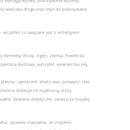
misji wymaga wysiłku, pokonywania wyzwań,
iśmy właściwą drogę oraz chęci do pokonywania
i – wszystko co związane jest z archetypem
ery elementy: Woda, Ogień, Ziemia, Powietrza,
przywódca duchowy, autorytet, wewnętrzna siła,
h planów i zamierzeń. Warto więc poświęcić czas
Stwórca obdarzył ich mądrością, którą
ualne, działania artystyczne, zwłaszcza muzykę;
mbitne, sprawne manualnie, ze zmysłem