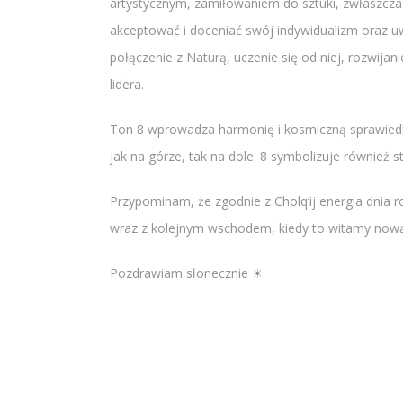
artystycznym, zamiłowaniem do sztuki, zwłaszcza 
akceptować i doceniać swój indywidualizm oraz uwa
połączenie z Naturą, uczenie się od niej, rozwijan
lidera.
Ton 8 wprowadza harmonię i kosmiczną sprawiedl
jak na górze, tak na dole. 8 symbolizuje również 
Przypominam, że zgodnie z Cholq’ij energia dnia r
wraz z kolejnym wschodem, kiedy to witamy nową
Pozdrawiam słonecznie ☀