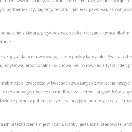
 może świecić dla innych. Dotarcie do niego, rozpoznanie swojej 
órym będziemy uczyć się tego tematu i nabierać pewności, że wybral
ć, połączenie z Naturą, przywództwo, sztukę, uleczanie i pracę dłońm
turze.
 cztery kopyta dające równowagę, cztery punkty kardynalne Świata, czt
na, umysłowa, emocjonalna i duchowa. Kej to również artysta, lider, 
i stabilnością, zwłaszcza w kwestiach związanych z realizacją naszyc
 siłę i równowagę; również na modlitwę za liderów i przywódców, aby 
dzielenie pomocy potrzebującym i na przyjęcie pomocy; na prace man
a ich przeznaczeniem jest Tz’ik’in. Osoby niezależne, stanowcze, a