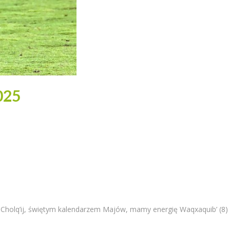
025
 Cholq’ij, świętym kalendarzem Majów, mamy energię Waqxaquib’ (8) 