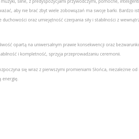
muzyki, silne, z predyspozycjami przywódczymi, pomocne, inteligent
żać, aby nie brać zbyt wiele zobowiązań ma swoje barki. Bardzo istot
ie duchowości oraz umiejętność czerpania siły i stabilności z wewnątr
iwość opartą na uniwersalnym prawie konsekwencji oraz bezwarunkow
stabilność i kompletność, sprzyja przeprowadzaniu ceremonii.
ozpoczyna się wraz z pierwszymi promieniami Słońca, niezależnie od m
 energię.