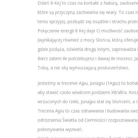
Dzień 8 Kej to czas na kontakt z Naturą, zaobser
które są przyczyną zachwiania się wiary. To czas n
temu sprzyja), pozbądź się osądów i strachu przed
Połączenie energii 8 Kej daje Ci możliwość zaobs
(wynikającej również z mocy Słońca, którą oferuje
gdzie podąża, oświetla drogę innym, zaprowadza ła
Bierz zatem ile potrzebujesz i dawaj ile możesz. Ja
Tobą, a nie siłą wymuszającą posłuszeństwo.
Jesteśmy w trecenie Ajpu. Junajpu (1Ajpu) to boh
aby stawić czoło władcom podziemi Xib’alb’a. Kos
wrzuconych do rzeki, Junajpu stał się Słońcem, a 
Trecena Ajpu to czas odnawiania i budowania swoi
odróżnienia Światła od Ciemności i rozpoznawania
pokonywania wyzwań.