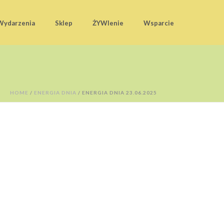
Wydarzenia
Sklep
ŻYWIenie
Wsparcie
HOME
/
ENERGIA DNIA
/ ENERGIA DNIA 23.06.2025