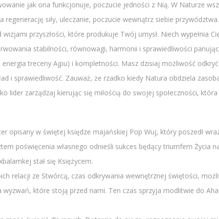
wowanie jak ona funkcjonuje, poczucie jedności z Nią. W Naturze ws
a regenerację siły, uleczanie, poczucie wewnątrz siebie przywództwa. 
 wizjami przyszłości, które produkuje Twój umysł. Niech wypełnia Cię
erwowania stabilności, równowagi, harmonii i sprawiedliwości panują
 energia treceny Ajpu) i kompletności. Masz dzisiaj możliwość odkryć
d i sprawiedliwość. Zauważ, że rzadko kiedy Natura obdziela zasobam
ko lider zarządzaj kierując się miłością do swojej społeczności, która
ater opisany w świętej księdze majańskiej Pop Wuj, który poszedł wra
ztem poświęcenia własnego odnieśli sukces będący triumfem Życia nad
Ixbalamkej stał się Księżycem.
ch relacji ze Stwórcą, czas odkrywania wewnętrznej świętości, możli
 wyzwań, które stoją przed nami. Ten czas sprzyja modlitwie do Aha