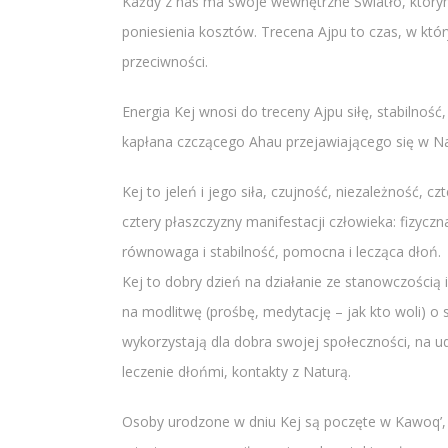
Każdy z nas ma swoje wewnętrzne Światło, którym
poniesienia kosztów. Trecena Ajpu to czas, w kt
przeciwności.
Energia Kej wnosi do treceny Ajpu siłę, stabilnoś
kapłana czczącego Ahau przejawiającego się w Na
Kej to jeleń i jego siła, czujność, niezależność,
cztery płaszczyzny manifestacji człowieka: fizycz
równowaga i stabilność, pomocna i lecząca dłoń.
Kej to dobry dzień na działanie ze stanowczością 
na modlitwę (prośbę, medytację – jak kto woli) o
wykorzystają dla dobra swojej społeczności, na u
leczenie dłońmi, kontakty z Naturą.
Osoby urodzone w dniu Kej są poczęte w Kawoq’, 