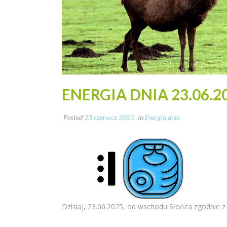
ENERGIA DNIA 23.06.2
Posted
23 czerwca 2025
In
Energia dnia
Dzisiaj, 23.06.2025, od wschodu Słońca zgodnie z