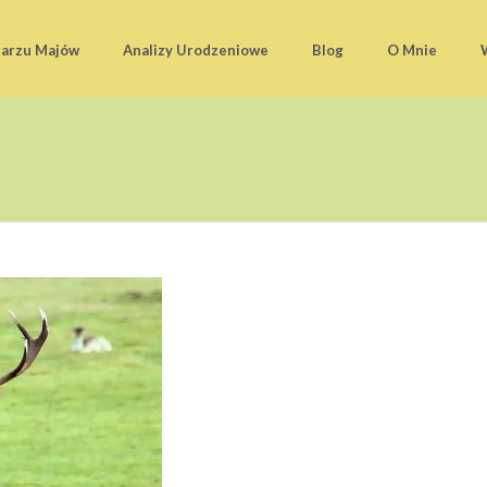
darzu Majów
Analizy Urodzeniowe
Blog
O Mnie