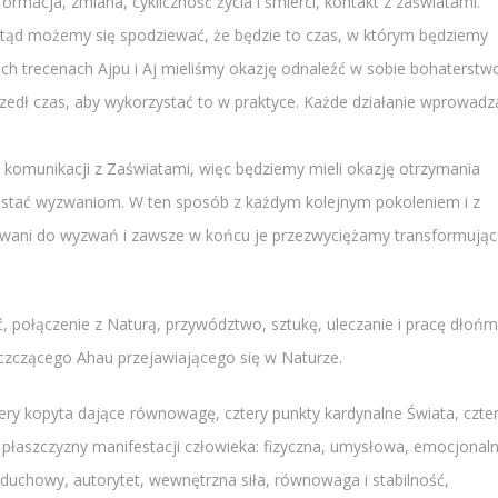
rmacja, zmiana, cykliczność życia i śmierci, kontakt z zaświatami.
 stąd możemy się spodziewać, że będzie to czas, w którym będziemy
ch trecenach Ajpu i Aj mieliśmy okazję odnaleźć w sobie bohaterstw
zedł czas, aby wykorzystać to w praktyce. Każde działanie wprowadz
 komunikacji z Zaświatami, więc będziemy mieli okazję otrzymania
tać wyzwaniom. W ten sposób z każdym kolejnym pokoleniem i z
owani do wyzwań i zawsze w końcu je przezwyciężamy transformując 
ć, połączenie z Naturą, przywództwo, sztukę, uleczanie i pracę dłońm
czczącego Ahau przejawiającego się w Naturze.
cztery kopyta dające równowagę, cztery punkty kardynalne Świata, czte
 płaszczyzny manifestacji człowieka: fizyczna, umysłowa, emocjonaln
 duchowy, autorytet, wewnętrzna siła, równowaga i stabilność,