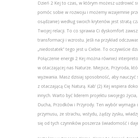
Dzień 2 Kej to czas, w którym możesz uzdrowić sw
pomóc sobie w rozwoju i możemy wzajemnie przeglą
osądzanie) według swoich kryteriów jest stratą c
Twojej relacji. To co sprawia Ci dyskomfort zawsz
transformacji i wzrostu. Jeśli na przykład odczu
„niedostatek” tego jest u Ciebie. To oczywiście dzi
Połączenie energii 2 Kej można również interpre
w otaczającej nas Naturze. Miejsce, Przyroda, któr
wyzwania. Masz dzisiaj sposobność, aby nauczyć s
z otaczającą Cię Naturą. Kab’ (2) Kej wspiera do
innych. Warto być liderem projektu swojego życia,
Ducha, Przodków i Przyrody. Ten wybór wymaga o
przymusu, ze strachu, wstydu, żądzy zysku, wład
się od tych czynników poszerza świadomość i da