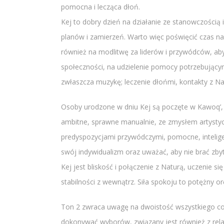
pomocna i lecząca dłoń.
Kej to dobry dzień na działanie ze stanowczością 
planów i zamierzeń. Warto więc poświęcić czas na 
również na modlitwę za liderów i przywódców, aby
społeczności, na udzielenie pomocy potrzebującym
zwłaszcza muzykę; leczenie dłońmi, kontakty z Na
Osoby urodzone w dniu Kej są poczęte w Kawoq’, a
ambitne, sprawne manualnie, ze zmysłem artystyc
predyspozycjami przywódczymi, pomocne, intelige
swój indywidualizm oraz uważać, aby nie brać zby
Kej jest bliskość i połączenie z Naturą, uczenie si
stabilności z wewnątrz. Siła spokoju to potężny orę
Ton 2 zwraca uwagę na dwoistość wszystkiego co n
dokonywać wyborów, związany jest również z rela