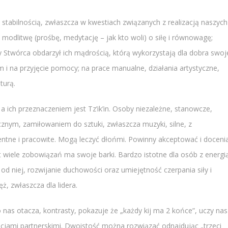
i stabilnością, zwłaszcza w kwestiach związanych z realizacją naszych
modlitwę (prośbę, medytację – jak kto woli) o siłę i równowagę;
 Stwórca obdarzył ich mądrością, którą wykorzystają dla dobra swoj
 i na przyjęcie pomocy; na prace manualne, działania artystyczne,
turą.
 ich przeznaczeniem jest Tz’ik’in. Osoby niezależne, stanowcze,
znym, zamiłowaniem do sztuki, zwłaszcza muzyki, silne, z
ntne i pracowite. Mogą leczyć dłońmi. Powinny akceptować i doceni
t wiele zobowiązań ma swoje barki. Bardzo istotne dla osób z energi
ę od niej, rozwijanie duchowości oraz umiejętność czerpania siły i
ż, zwłaszcza dla lidera.
as otacza, kontrasty, pokazuje że „każdy kij ma 2 końce”, uczy nas
cjami partnerskimi. Dwoistość można rozwiązać odnajdując „trzeci