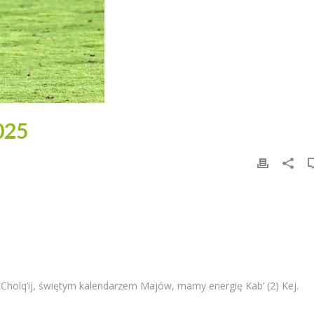
025
 Cholq’ij, świętym kalendarzem Majów, mamy energię Kab’ (2) Kej.