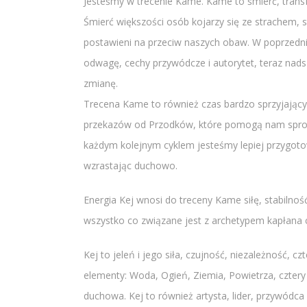
Jesteśmy w trecenie Kame. Kame to śmierć, transfo
Śmierć większości osób kojarzy się ze strachem,
postawieni na przeciw naszych obaw. W poprzedni
odwagę, cechy przywódcze i autorytet, teraz nads
zmianę.
Trecena Kame to również czas bardzo sprzyjający
przekazów od Przodków, które pomogą nam spros
każdym kolejnym cyklem jesteśmy lepiej przygot
wzrastając duchowo.
Energia Kej wnosi do treceny Kame siłę, stabilnoś
wszystko co związane jest z archetypem kapłana 
Kej to jeleń i jego siła, czujność, niezależność, 
elementy: Woda, Ogień, Ziemia, Powietrza, cztery
duchowa. Kej to również artysta, lider, przywódca