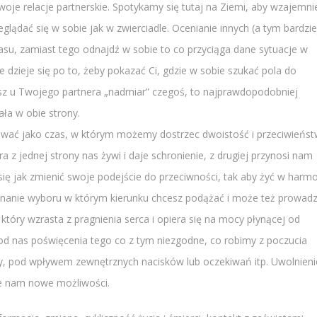
oje relacje partnerskie. Spotykamy się tutaj na Ziemi, aby wzajemni
dać się w sobie jak w zwierciadle. Ocenianie innych (a tym bardzie
zasu, zamiast tego odnajdź w sobie to co przyciąga dane sytuacje w
e dzieje się po to, żeby pokazać Ci, gdzie w sobie szukać pola do
wasz u Twojego partnera „nadmiar” czegoś, to najprawdopodobniej
ała w obie strony.
tować jako czas, w którym możemy dostrzec dwoistość i przeciwieńs
a z jednej strony nas żywi i daje schronienie, z drugiej przynosi nam
ię jak zmienić swoje podejście do przeciwności, tak aby żyć w harmo
konanie wyboru w którym kierunku chcesz podążać i może też prowadz
 który wzrasta z pragnienia serca i opiera się na mocy płynącej od
d nas poświęcenia tego co z tym niezgodne, co robimy z poczucia
zy, pod wpływem zewnętrznych nacisków lub oczekiwań itp. Uwolnieni
je nam nowe możliwości.