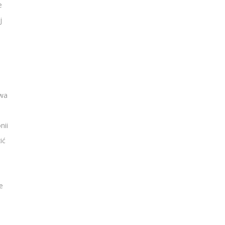
e
j
twa
nii
ić
e