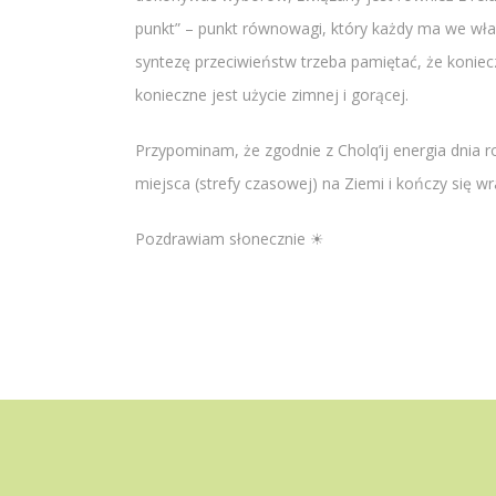
punkt” – punkt równowagi, który każdy ma we właś
syntezę przeciwieństw trzeba pamiętać, że koniecz
konieczne jest użycie zimnej i gorącej.
Przypominam, że zgodnie z Cholq’ij energia dnia 
miejsca (strefy czasowej) na Ziemi i kończy się 
Pozdrawiam słonecznie ☀