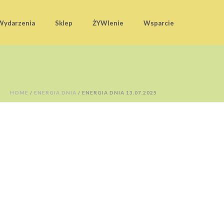
Wydarzenia
Sklep
ŻYWIenie
Wsparcie
HOME
/
ENERGIA DNIA
/ ENERGIA DNIA 13.07.2025