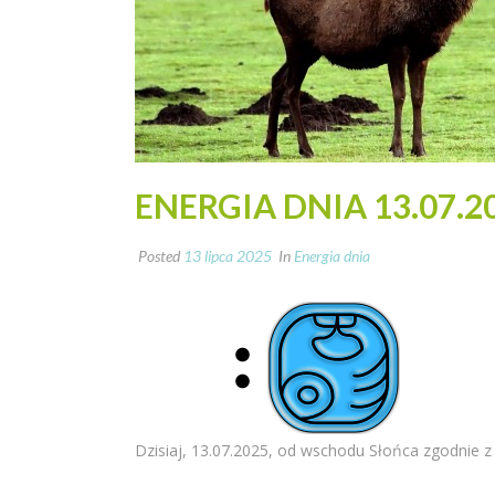
ENERGIA DNIA 13.07.2
Posted
13 lipca 2025
In
Energia dnia
Dzisiaj, 13.07.2025, od wschodu Słońca zgodnie z