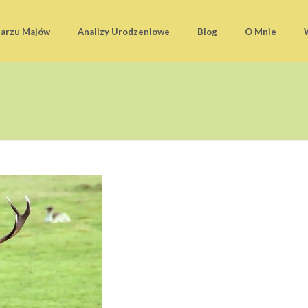
darzu Majów
Analizy Urodzeniowe
Blog
O Mnie