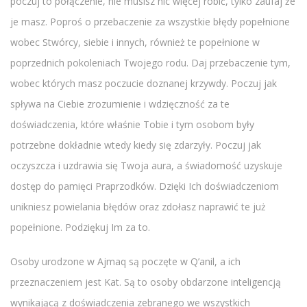
poczuj to połączenie, nie musisz nic więcej robić, tylko zaufaj że
je masz. Poproś o przebaczenie za wszystkie błędy popełnione
wobec Stwórcy, siebie i innych, również te popełnione w
poprzednich pokoleniach Twojego rodu. Daj przebaczenie tym,
wobec których masz poczucie doznanej krzywdy. Poczuj jak
spływa na Ciebie zrozumienie i wdzięczność za te
doświadczenia, które właśnie Tobie i tym osobom były
potrzebne dokładnie wtedy kiedy się zdarzyły. Poczuj jak
oczyszcza i uzdrawia się Twoja aura, a świadomość uzyskuje
dostęp do pamięci Praprzodków. Dzięki Ich doświadczeniom
unikniesz powielania błędów oraz zdołasz naprawić te już
popełnione. Podziękuj Im za to.
Osoby urodzone w Ajmaq są poczęte w Q’anil, a ich
przeznaczeniem jest Kat. Są to osoby obdarzone inteligencją
wynikającą z doświadczenia zebranego we wszystkich