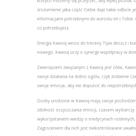
których możemy się przejrzeć, aby lepiej poznać s
zrozumienie jaka część Ciebie daje takie odbicie 
informacjami potrzebnymi do wzrostu im i Tobie. N
co potrzebujesz.
Energia Kawoq wnosi do treceny Tijax deszcz i bu
nowego. Kawoq uczy o synergii współpracy w domu
Zwierzęciem związanym z Kawoq jest żółw, Kawoq 
swoje działania na dobro ogółu, czyli zrobienie c
swoje emocje, aby nie dopuścić do niepotrzebnyc
Osoby urodzone w Kawoq mają swoje pochodzenie w 
zdolność oczyszczania emocji, czasem wystarczy 
wykorzystaniem wiedzy o medycynach roślinnych, 
Zagrożeniem dla nich jest niekontrolowane uwalni