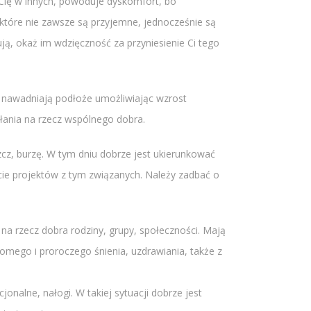
i Cię w innych, powoduje dyskomfort, bo
, które nie zawsze są przyjemne, jednocześnie są
ją, okaż im wdzięczność za przyniesienie Ci tego
, nawadniają podłoże umożliwiając wzrost
łania na rzecz wspólnego dobra.
cz, burzę. W tym dniu dobrze jest ukierunkować
ęcie projektów z tym związanych. Należy zadbać o
a rzecz dobra rodziny, grupy, społeczności. Mają
mego i proroczego śnienia, uzdrawiania, także z
nalne, nałogi. W takiej sytuacji dobrze jest