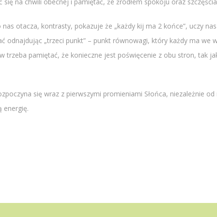
ć się na chwili obecnej i pamiętać, że źródłem spokoju oraz szczęścia
nas otacza, kontrasty, pokazuje że „każdy kij ma 2 końce”, uczy n
ć odnajdując „trzeci punkt” – punkt równowagi, który każdy ma we wł
w trzeba pamiętać, że konieczne jest poświęcenie z obu stron, tak ja
ozpoczyna się wraz z pierwszymi promieniami Słońca, niezależnie od m
 energię.