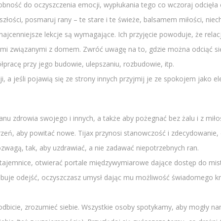
bność do oczyszczenia emocji, wypłukania tego co wczoraj odcięła en
eszłości, posmaruj rany – te stare i te świeże, balsamem miłości, nie
najcenniejsze lekcje są wymagające. Ich przyjęcie powoduje, że rela
tami związanymi z domem. Zwróć uwagę na to, gdzie można odciąć s
racę przy jego budowie, ulepszaniu, rozbudowie, itp.
 a jeśli pojawią się ze strony innych przyjmij je ze spokojem jako e
nu zdrowia swojego i innych, a także aby pożegnać bez żalu i z miłoś
trzeń, aby powitać nowe. Tijax przynosi stanowczość i zdecydowani
wagą, tak, aby uzdrawiać, a nie zadawać niepotrzebnych ran.
e tajemnice, otwierać portale międzywymiarowe dające dostęp do mist
rzebuje odejść, oczyszczasz umysł dając mu możliwość świadomego kr
 odbicie, zrozumieć siebie. Wszystkie osoby spotykamy, aby mogły n