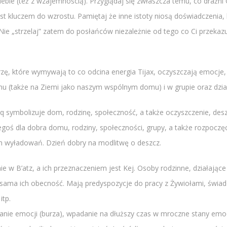
iebie (też z wzajemnością). Przyglądaj się zwłaszcza temu, co drażn
jest kluczem do wzrostu. Pamiętaj że inne istoty niosą doświadczenia
ie „strzelaj” zatem do posłańców niezależnie od tego co Ci przekazu
rzę, które wymywają to co odcina energia Tijax, oczyszczają emocje
 (także na Ziemi jako naszym wspólnym domu) i w grupie oraz dzia
symbolizuje dom, rodzinę, społeczność, a także oczyszczenie, desz
zegoś dla dobra domu, rodziny, społeczności, grupy, a także rozpocz
h wyładowań. Dzień dobry na modlitwę o deszcz.
B’atz, a ich przeznaczeniem jest Kej. Osoby rodzinne, działające n
sama ich obecność. Mają predyspozycje do pracy z Żywiołami, świado
itp.
anie emocji (burza), wpadanie na dłuższy czas w mroczne stany emocjo