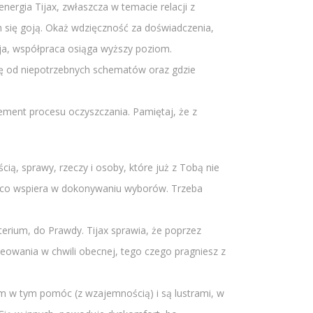
ergia Tijax, zwłaszcza w temacie relacji z
ch się goją. Okaż wdzięczność za doświadczenia,
cja, współpraca osiąga wyższy poziom.
ię od niepotrzebnych schematów oraz gdzie
lement procesu oczyszczania. Pamiętaj, że z
cią, sprawy, rzeczy i osoby, które już z Tobą nie
e, co wspiera w dokonywaniu wyborów. Trzeba
erium, do Prawdy. Tijax sprawia, że poprzez
eowania w chwili obecnej, tego czego pragniesz z
am w tym pomóc (z wzajemnością) i są lustrami, w