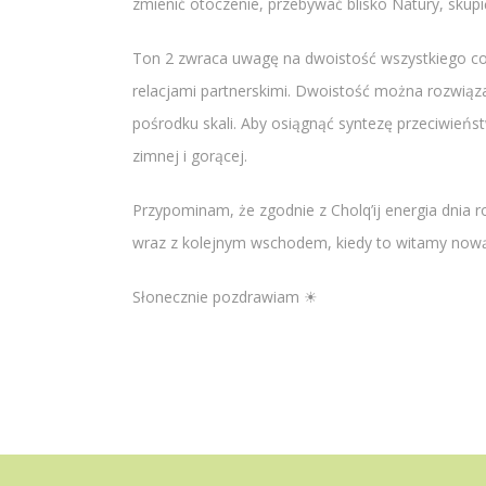
zmienić otoczenie, przebywać blisko Natury, skupi
Ton 2 zwraca uwagę na dwoistość wszystkiego co 
relacjami partnerskimi. Dwoistość można rozwiąza
pośrodku skali. Aby osiągnąć syntezę przeciwieńst
zimnej i gorącej.
Przypominam, że zgodnie z Cholq’ij energia dnia r
wraz z kolejnym wschodem, kiedy to witamy nową
Słonecznie pozdrawiam ☀