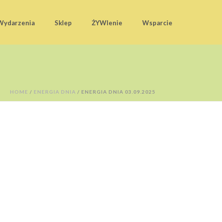
Wydarzenia
Sklep
ŻYWIenie
Wsparcie
HOME
/
ENERGIA DNIA
/ ENERGIA DNIA 03.09.2025