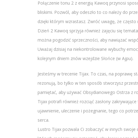
Połączenie tonu 2 z energią Kawoq przynosi sposo
bliskimi. Pozwól, aby odeszło to co należy do prz
dzięki którym wzrastasz. Zwróć uwagę, że często 
Dzień 2 Kawoq sprzyja również zajęciu się tema
można pogodzić sprzeczności, aby nawiązać współp
Uważaj dzisiaj na niekontrolowane wybuchy emocji,
kolejnym dniem znów wzejdzie Słońce (w Ajpu).
Jesteśmy w trecenie Tijax. To czas, na poprawę sta
rezonują, bo tylko w ten sposób stworzysz przes
pamiętać, aby używać Obsydianowego Ostrza z roz
Tijax potrafi również rozciąć zasłony zakrywając
ujawnienie, uleczenie i pożegnanie, tego co pot
serca.
Lustro Tijax pozwala Ci zobaczyć w innych swoje