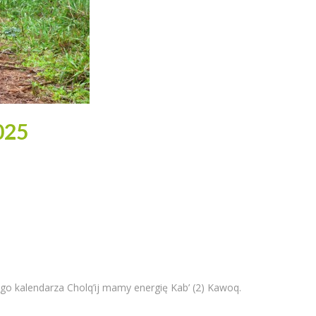
025
go kalendarza Cholq’ij mamy energię Kab’ (2) Kawoq.