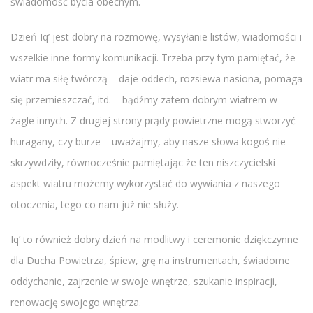
świadomość bycia obecnym.
Dzień Iq’ jest dobry na rozmowę, wysyłanie listów, wiadomości i
wszelkie inne formy komunikacji. Trzeba przy tym pamiętać, że
wiatr ma siłę twórczą – daje oddech, rozsiewa nasiona, pomaga
się przemieszczać, itd. – bądźmy zatem dobrym wiatrem w
żagle innych. Z drugiej strony prądy powietrzne mogą stworzyć
huragany, czy burze – uważajmy, aby nasze słowa kogoś nie
skrzywdziły, równocześnie pamiętając że ten niszczycielski
aspekt wiatru możemy wykorzystać do wywiania z naszego
otoczenia, tego co nam już nie służy.
Iq’ to również dobry dzień na modlitwy i ceremonie dziękczynne
dla Ducha Powietrza, śpiew, grę na instrumentach, świadome
oddychanie, zajrzenie w swoje wnętrze, szukanie inspiracji,
renowację swojego wnętrza.