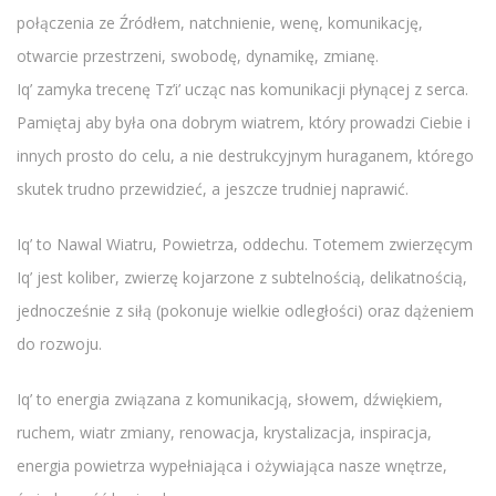
połączenia ze Źródłem, natchnienie, wenę, komunikację,
otwarcie przestrzeni, swobodę, dynamikę, zmianę.
Iq’ zamyka trecenę Tz’i’ ucząc nas komunikacji płynącej z serca.
Pamiętaj aby była ona dobrym wiatrem, który prowadzi Ciebie i
innych prosto do celu, a nie destrukcyjnym huraganem, którego
skutek trudno przewidzieć, a jeszcze trudniej naprawić.
Iq’ to Nawal Wiatru, Powietrza, oddechu. Totemem zwierzęcym
Iq’ jest koliber, zwierzę kojarzone z subtelnością, delikatnością,
jednocześnie z siłą (pokonuje wielkie odległości) oraz dążeniem
do rozwoju.
Iq’ to energia związana z komunikacją, słowem, dźwiękiem,
ruchem, wiatr zmiany, renowacja, krystalizacja, inspiracja,
energia powietrza wypełniająca i ożywiająca nasze wnętrze,