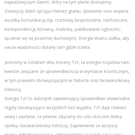
najważniejszym darem, który na tym planie dostajemy.
Dzisiejszy dzień sprzyja również graniu, śpiewanie oraz wspiera
wszelką komunikację (np. rozmowy bezpośrednie, telefoniczne,
korespondencję listowną, mailową, publikowanie ogłoszeń,
łączenie się na poziomie duchowym). Energia Wiatru zadba, aby
nasze wiadomości dotarły tam gdzie trzeba.
Jesteśmy w ostatnim dniu treceny Tz’i’, ta energia rozjaśnia nam
kwestie związane ze sprawiedliwością w wymiarze kosmicznym,
w tym prawami obowiązującymi w Naturze oraz bezwarunkową
miłością.
Energia Tz’i’ to autorytet zapewniający sprawiedliwe uniwersalne
reguły obowiązujące wszystkich bez wyjątku. Tz’i’ daje również
wiarę i zaufanie, że pewnie zdążamy do celu otoczeni dobrą
opieką i bezwarunkową miłością. Zapewnienie że wszyscy
mamy jednakowe prawa, odpowiadamy za każdy nasz czyn i