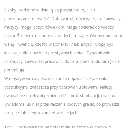
Osoby urodzone w dniu Iq’ są poczęte w I’x, a ich
przeznaczeniem jest Tz’i. Dobrzy (roz)mówcy, często śpiewacy i
muzycy, mogą leczyć dźwiękiem. Mogą docierać do wiedzy
łącząc Źródłem, np. poprzez oddech, muzykę. Osoby obdarzone
weną, inwencją, często wizjonerzy i / lub artyści. Mogą być
inspiracją dla innych do pozytywnych zmian. Dynamicznie
działający, zazwyczaj pracowici, docierają bez trudu tam gdzie
potrzebują.
W negatywnym aspekcie Iq’ może objawiać się jako siła
destrukcyjna, zwłaszcza przy operowaniu słowami. Należy
uważać też na zbytnią zmienność – brak stabilizacji, oraz na
(świadome lub nie) przekraczanie cudzych granic, co prowadzi
do spięć lub nieporozumień w relacjach.
Ton 13 pozwala nam na połączenie ze stroną duchową, z