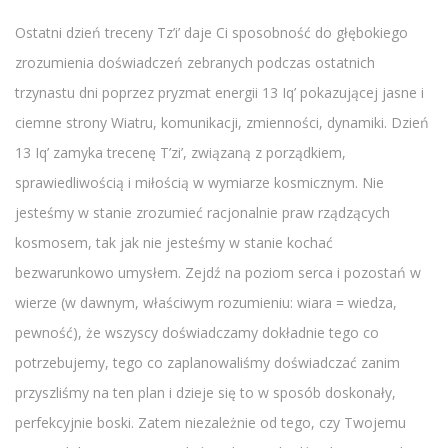
Ostatni dzień treceny Tz’i’ daje Ci sposobność do głębokiego
zrozumienia doświadczeń zebranych podczas ostatnich
trzynastu dni poprzez pryzmat energii 13 Iq’ pokazującej jasne i
ciemne strony Wiatru, komunikacji, zmienności, dynamiki. Dzień
13 Iq’ zamyka trecenę T’zi’, związaną z porządkiem,
sprawiedliwością i miłością w wymiarze kosmicznym. Nie
jesteśmy w stanie zrozumieć racjonalnie praw rządzących
kosmosem, tak jak nie jesteśmy w stanie kochać
bezwarunkowo umysłem. Zejdź na poziom serca i pozostań w
wierze (w dawnym, właściwym rozumieniu: wiara = wiedza,
pewność), że wszyscy doświadczamy dokładnie tego co
potrzebujemy, tego co zaplanowaliśmy doświadczać zanim
przyszliśmy na ten plan i dzieje się to w sposób doskonały,
perfekcyjnie boski. Zatem niezależnie od tego, czy Twojemu