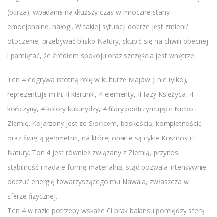
(burza), wpadanie na dłuższy czas w mroczne stany
emocjonalne, nałogi. W takiej sytuacji dobrze jest zmienić
otoczenie, przebywać blisko Natury, skupić się na chwili obecnej
i pamiętać, że źródłem spokoju oraz szczęścia jest wnętrze.
Ton 4 odgrywa istotną rolę w kulturze Majów (i nie tylko),
reprezentuje m.in. 4 kierunki, 4 elementy, 4 fazy Księżyca, 4
kończyny, 4 kolory kukurydzy, 4 filary podtrzymujące Niebo i
Ziemię. Kojarzony jest ze Słońcem, boskością, kompletnością
oraz świętą geometrią, na której oparte są cykle Kosmosu i
Natury. Ton 4 jest również związany z Ziemią, przynosi
stabilność i nadaje formę materialną, stąd pozwala intensywnie
odczuć energię towarzyszącego mu Nawala, zwłaszcza w
sferze fizycznej.
Ton 4 w razie potrzeby wskaże Ci brak balansu pomiędzy sferą