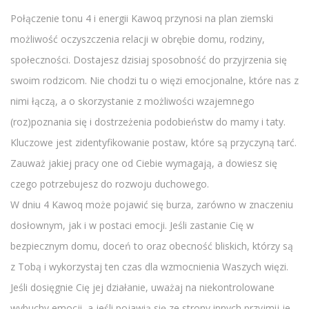
Połączenie tonu 4 i energii Kawoq przynosi na plan ziemski
możliwość oczyszczenia relacji w obrębie domu, rodziny,
społeczności. Dostajesz dzisiaj sposobność do przyjrzenia się
swoim rodzicom. Nie chodzi tu o więzi emocjonalne, które nas z
nimi łączą, a o skorzystanie z możliwości wzajemnego
(roz)poznania się i dostrzeżenia podobieństw do mamy i taty.
Kluczowe jest zidentyfikowanie postaw, które są przyczyną tarć.
Zauważ jakiej pracy one od Ciebie wymagają, a dowiesz się
czego potrzebujesz do rozwoju duchowego.
W dniu 4 Kawoq może pojawić się burza, zarówno w znaczeniu
dosłownym, jak i w postaci emocji. Jeśli zastanie Cię w
bezpiecznym domu, doceń to oraz obecność bliskich, którzy są
z Tobą i wykorzystaj ten czas dla wzmocnienia Waszych więzi.
Jeśli dosięgnie Cię jej działanie, uważaj na niekontrolowane
wybuchy emocji, a jeśli pojawią się ze strony innych przyjmij je