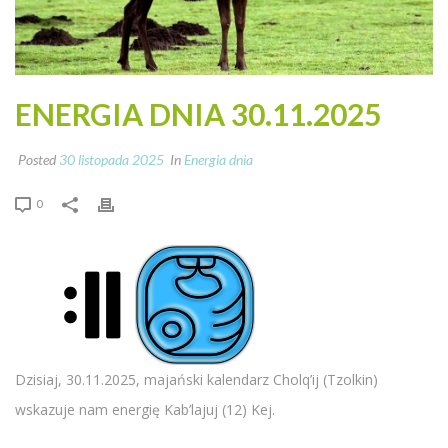
ENERGIA DNIA 30.11.2025
Posted
30 listopada 2025
In
Energia dnia
0
Dzisiaj, 30.11.2025, majański kalendarz Cholq’ij (Tzolkin)
wskazuje nam energię Kab’lajuj (12) Kej.