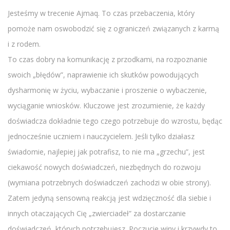
Jesteśmy w trecenie Ajmaq. To czas przebaczenia, który
pomoże nam oswobodzić się z ograniczeń związanych z karmą
i z rodem.
To czas dobry na komunikację z przodkami, na rozpoznanie
swoich „błędów”, naprawienie ich skutków powodujących
dysharmonię w życiu, wybaczanie i proszenie o wybaczenie,
wyciąganie wniosków. Kluczowe jest zrozumienie, że każdy
doświadcza dokładnie tego czego potrzebuje do wzrostu, będąc
jednocześnie uczniem i nauczycielem. Jeśli tylko działasz
świadomie, najlepiej jak potrafisz, to nie ma „grzechu”, jest
ciekawość nowych doświadczeń, niezbędnych do rozwoju
(wymiana potrzebnych doświadczeń zachodzi w obie strony).
Zatem jedyną sensowną reakcją jest wdzięczność dla siebie i
innych otaczających Cię „zwierciadeł” za dostarczanie
doświadczeń, których potrzebujesz. Poczucie winy i krzywdy to