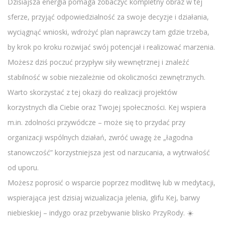
Dzisiajsza energia pomaga zobaczyć kompletny obraz w tej
sferze, przyjąć odpowiedzialność za swoje decyzje i działania,
wyciągnąć wnioski, wdrożyć plan naprawczy tam gdzie trzeba,
by krok po kroku rozwijać swój potencjał i realizować marzenia.
Możesz dziś poczuć przypływ siły wewnętrznej i znaleźć
stabilność w sobie niezależnie od okoliczności zewnętrznych.
Warto skorzystać z tej okazji do realizacji projektów
korzystnych dla Ciebie oraz Twojej społeczności. Kej wspiera
m.in. zdolności przywódcze – może się to przydać przy
organizacji wspólnych działań, zwróć uwagę że „łagodna
stanowczość” korzystniejsza jest od narzucania, a wytrwałość
od uporu.
Możesz poprosić o wsparcie poprzez modlitwę lub w medytacji,
wspierająca jest dzisiaj wizualizacja jelenia, glifu Kej, barwy
niebieskiej – indygo oraz przebywanie blisko PrzyRody. ☀️