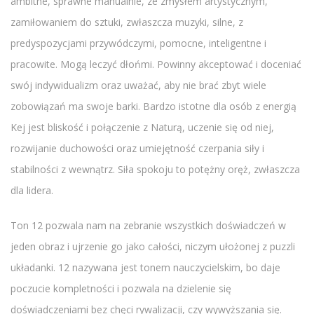
ambitne, sprawne manualnie, ze zmysłem artystycznym,
zamiłowaniem do sztuki, zwłaszcza muzyki, silne, z
predyspozycjami przywódczymi, pomocne, inteligentne i
pracowite. Mogą leczyć dłońmi. Powinny akceptować i doceniać
swój indywidualizm oraz uważać, aby nie brać zbyt wiele
zobowiązań ma swoje barki. Bardzo istotne dla osób z energią
Kej jest bliskość i połączenie z Naturą, uczenie się od niej,
rozwijanie duchowości oraz umiejętność czerpania siły i
stabilności z wewnątrz. Siła spokoju to potężny oręż, zwłaszcza
dla lidera.
Ton 12 pozwala nam na zebranie wszystkich doświadczeń w
jeden obraz i ujrzenie go jako całości, niczym ułożonej z puzzli
układanki. 12 nazywana jest tonem nauczycielskim, bo daje
poczucie kompletności i pozwala na dzielenie się
doświadczeniami bez chęci rywalizacji, czy wywyższania się.