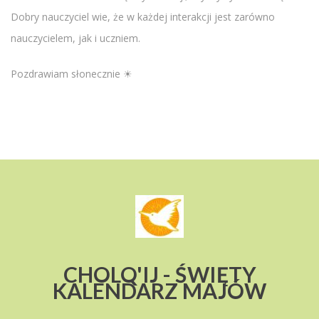
Dobry nauczyciel wie, że w każdej interakcji jest zarówno
nauczycielem, jak i uczniem.
Pozdrawiam słonecznie ☀
CHOLQ'IJ - ŚWIĘTY
KALENDARZ MAJÓW