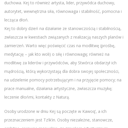
duchowa. Kej to również artysta, lider, przywódca duchowy,
autorytet, wewnętrzna siła, równowaga i stabilność, pomocna i
lecząca dłoń.
Kej to dobry dzień na działanie ze stanowczością i stabilnością,
zwłaszcza w kwestiach związanych z realizacją naszych planów i
zamierzeń. Warto więc poświęcić czas na modlitwę (prośbę,
medytację – jak kto woli) o siłę i równowagę; również na
modlitwę za liderów i przywódców, aby Stwórca obdarzył ich
mądrością, którą wykorzystają dla dobra swojej społeczności,
na udzielenie pomocy potrzebującym i na przyjęcie pomocy; na
prace manualne, działania artystyczne, zwłaszcza muzykę;
leczenie dłońmi, kontakty z Naturą.
Osoby urodzone w dniu Kej są poczęte w Kawoq’, a ich
przeznaczeniem jest Tz’ik’in. Osoby niezależne, stanowcze,