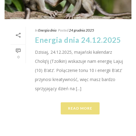
In
Energia dnia
Posted
24 grudnia 2025
Energia dnia 24.12.2025
Dzisiaj, 24.12.2025, majański kalendarz
0
Cholq’ij (Tzolkin) wskazuje nam energię Lajuj
(10) B’atz’. Połączenie tonu 10 i energii B’atz’
przynosi kreatywność, więc masz bardzo
sprzyjający dzień na [...]
READ MORE