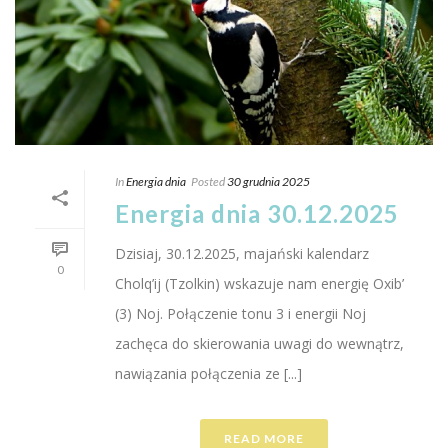
In
Energia dnia
Posted
30 grudnia 2025
Energia dnia 30.12.2025
Dzisiaj, 30.12.2025, majański kalendarz
0
Cholq’ij (Tzolkin) wskazuje nam energię Oxib’
(3) Noj. Połączenie tonu 3 i energii Noj
zachęca do skierowania uwagi do wewnątrz,
nawiązania połączenia ze [...]
READ MORE