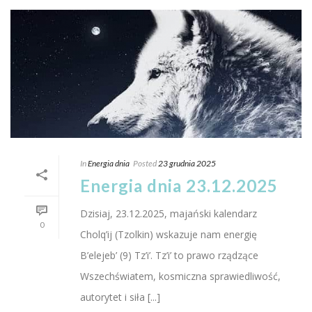
In
Energia dnia
Posted
23 grudnia 2025
Energia dnia 23.12.2025
Dzisiaj, 23.12.2025, majański kalendarz
0
Cholq’ij (Tzolkin) wskazuje nam energię
B’elejeb’ (9) Tz’i’. Tz’i’ to prawo rządzące
Wszechświatem, kosmiczna sprawiedliwość,
autorytet i siła [...]