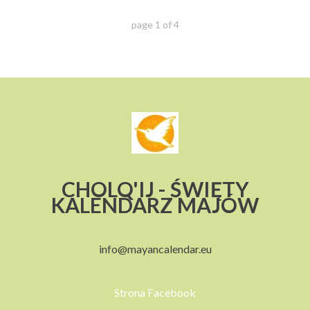
page
1
of
4
CHOLQ'IJ - ŚWIĘTY
KALENDARZ MAJÓW
info@mayancalendar.eu
Strona Facebook