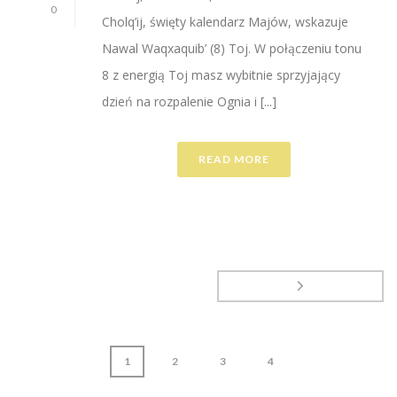
0
Cholq’ij, święty kalendarz Majów, wskazuje
Nawal Waqxaquib’ (8) Toj. W połączeniu tonu
8 z energią Toj masz wybitnie sprzyjający
dzień na rozpalenie Ognia i [...]
READ MORE
1
2
3
4