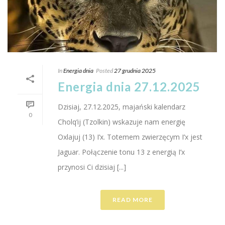
In
Energia dnia
Posted
27 grudnia 2025
Energia dnia 27.12.2025
Dzisiaj, 27.12.2025, majański kalendarz
0
Cholq’ij (Tzolkin) wskazuje nam energię
Oxlajuj (13) I’x. Totemem zwierzęcym I’x jest
Jaguar. Połączenie tonu 13 z energią I’x
przynosi Ci dzisiaj [...]
READ MORE