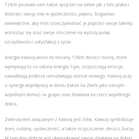
Tz’ik’in pozwala nam także spojrzeć na siebie jak z lotu ptaka i
dostrzec swoją rolę w społeczności, piękno, bogactwo
wewnętrzne, aby móc urzeczywistniać je poprzez swoje talenty,
wznosząc się oraz swoje otoczenie na wyższy pułap
szczęśliwości i satysfakcji z życia.
Energia Kawoq wnosi do treceny Tz’ik’in deszcz i burzę, które
wymywają to co odcina energia Tijax, oczyszczają emocje,
nawadniają podłoże umożliwiając wzrost nowego. Kawoq uczy
o synergii współpracy w domu (także na Ziemi jako naszym
wspólnym domu) i w grupie oraz działania na rzecz wspólnego
dobra.
Zwierzęciem związanym z Kawoq jest żółw, Kawoq symbolizuje
dom, rodzinę, społeczność, a także oczyszczenie, deszcz, burzę.
W tym dniu dobrze jest ukierunkować swoje działania na dobro