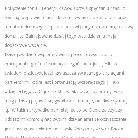
Połączenie tonu 5 i energii Kawoq sprzyja spędzaniu czasu z
rodziną, poprawie relacji z bliskimi, zwłaszcza kobietami oraz
tematom domowym, np. pracom związanym z domem, budową
domu, itp. Zainicjowane dzisiaj tego typu działania mają
dodatkowe wsparcie.
Dzisiejszy dzień wspiera również proces oczyszczania
emocjonalnego (może on przebiegać spokojnie, jeśli tak
świadomie zdecydujesz), zwłaszcza związanego z relacjami
partnerskimi, które jest kontynuacją wczorajszego (Tijax)
odcięcia tego co Ci już nie służy. Jak burza, to i gromy, więc
mogą dzisiaj pojawić się gwałtowne emocje, burzliwe sytuacje,
itp. W takim przypadku pamiętaj, że to od Ciebie zależy czy
oddasz im kontrolę nad swoimi działaniami i że oczyszczanie
jest niezbędnym elementem cyklu. Odżywczy deszcz Kawoq i
Słońce, które jutro wzejdzie (Ajpu) pozwolą wzrastać nowemu.