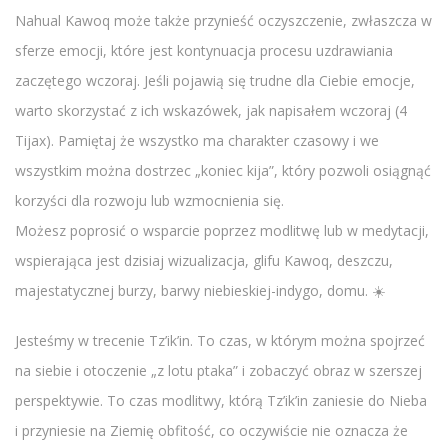
Nahual Kawoq może także przynieść oczyszczenie, zwłaszcza w
sferze emocji, które jest kontynuacja procesu uzdrawiania
zaczętego wczoraj. Jeśli pojawią się trudne dla Ciebie emocje,
warto skorzystać z ich wskazówek, jak napisałem wczoraj (4
Tijax). Pamiętaj że wszystko ma charakter czasowy i we
wszystkim można dostrzec „koniec kija”, który pozwoli osiągnąć
korzyści dla rozwoju lub wzmocnienia się.
Możesz poprosić o wsparcie poprzez modlitwę lub w medytacji,
wspierająca jest dzisiaj wizualizacja, glifu Kawoq, deszczu,
majestatycznej burzy, barwy niebieskiej-indygo, domu. ☀️
Jesteśmy w trecenie Tz’ik’in. To czas, w którym można spojrzeć
na siebie i otoczenie „z lotu ptaka” i zobaczyć obraz w szerszej
perspektywie. To czas modlitwy, którą Tz’ik’in zaniesie do Nieba
i przyniesie na Ziemię obfitość, co oczywiście nie oznacza że