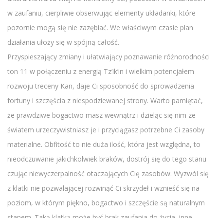
w zaufaniu, cierpliwie obserwując elementy układanki, które
pozornie mogą się nie zazębiać. We właściwym czasie plan
działania ułoży się w spójną całość.
Przyspieszający zmiany i ułatwiający poznawanie różnorodności
ton 11 w połączeniu z energią Tz’ik’in i wielkim potencjałem
rozwoju treceny Kan, daje Ci sposobność do sprowadzenia
fortuny i szczęścia z niespodziewanej strony. Warto pamiętać,
że prawdziwe bogactwo masz wewnątrz i dzieląc się nim ze
światem urzeczywistniasz je i przyciągasz potrzebne Ci zasoby
materialne. Obfitość to nie duża ilość, która jest względna, to
nieodczuwanie jakichkolwiek braków, dostrój się do tego stanu
czując niewyczerpalność otaczających Cię zasobów. Wyzwól się
z klatki nie pozwalającej rozwinąć Ci skrzydeł i wznieść się na
poziom, w którym piękno, bogactwo i szczęście są naturalnym
stanem. Taką klatką może być brak zaufania do życia, inne