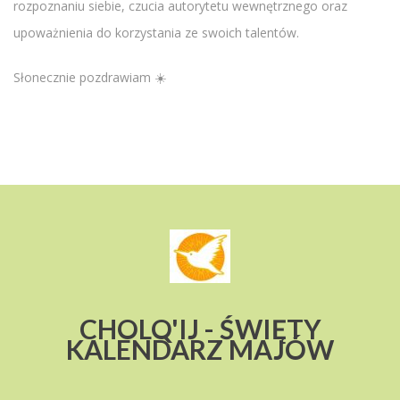
rozpoznaniu siebie, czucia autorytetu wewnętrznego oraz
upoważnienia do korzystania ze swoich talentów.
Słonecznie pozdrawiam ☀️
CHOLQ'IJ - ŚWIĘTY
KALENDARZ MAJÓW