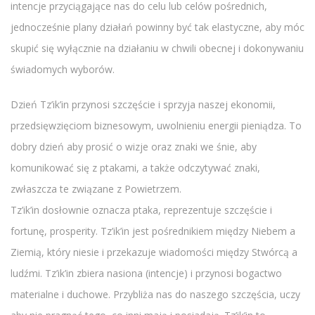
intencje przyciągające nas do celu lub celów pośrednich,
jednocześnie plany działań powinny być tak elastyczne, aby móc
skupić się wyłącznie na działaniu w chwili obecnej i dokonywaniu
świadomych wyborów.
Dzień Tz’ik’in przynosi szczęście i sprzyja naszej ekonomii,
przedsięwzięciom biznesowym, uwolnieniu energii pieniądza. To
dobry dzień aby prosić o wizje oraz znaki we śnie, aby
komunikować się z ptakami, a także odczytywać znaki,
zwłaszcza te związane z Powietrzem.
Tz’ik’in dosłownie oznacza ptaka, reprezentuje szczęście i
fortunę, prosperity. Tz’ik’in jest pośrednikiem między Niebem a
Ziemią, który niesie i przekazuje wiadomości między Stwórcą a
ludźmi. Tz’ik’in zbiera nasiona (intencje) i przynosi bogactwo
materialne i duchowe. Przybliża nas do naszego szczęścia, uczy