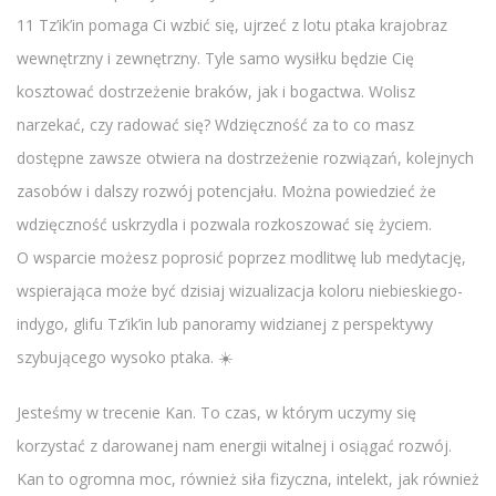
11 Tz’ik’in pomaga Ci wzbić się, ujrzeć z lotu ptaka krajobraz
wewnętrzny i zewnętrzny. Tyle samo wysiłku będzie Cię
kosztować dostrzeżenie braków, jak i bogactwa. Wolisz
narzekać, czy radować się? Wdzięczność za to co masz
dostępne zawsze otwiera na dostrzeżenie rozwiązań, kolejnych
zasobów i dalszy rozwój potencjału. Można powiedzieć że
wdzięczność uskrzydla i pozwala rozkoszować się życiem.
O wsparcie możesz poprosić poprzez modlitwę lub medytację,
wspierająca może być dzisiaj wizualizacja koloru niebieskiego-
indygo, glifu Tz’ik’in lub panoramy widzianej z perspektywy
szybującego wysoko ptaka. ☀️
Jesteśmy w trecenie Kan. To czas, w którym uczymy się
korzystać z darowanej nam energii witalnej i osiągać rozwój.
Kan to ogromna moc, również siła fizyczna, intelekt, jak również