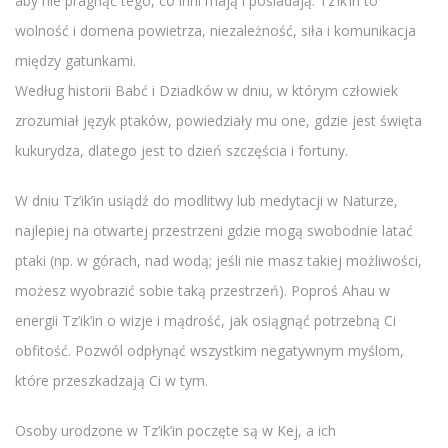
aby nie pragnąć tego, co inni mają i posiadają. Tz’ik’in to
wolność i domena powietrza, niezależność, siła i komunikacja
między gatunkami.
Według historii Babć i Dziadków w dniu, w którym człowiek
zrozumiał język ptaków, powiedziały mu one, gdzie jest święta
kukurydza, dlatego jest to dzień szczęścia i fortuny.
W dniu Tz’ik’in usiądź do modlitwy lub medytacji w Naturze,
najlepiej na otwartej przestrzeni gdzie mogą swobodnie latać
ptaki (np. w górach, nad wodą; jeśli nie masz takiej możliwości,
możesz wyobrazić sobie taką przestrzeń). Poproś Ahau w
energii Tz’ik’in o wizje i mądrość, jak osiągnąć potrzebną Ci
obfitość. Pozwól odpłynąć wszystkim negatywnym myślom,
które przeszkadzają Ci w tym.
Osoby urodzone w Tz’ik’in poczęte są w Kej, a ich