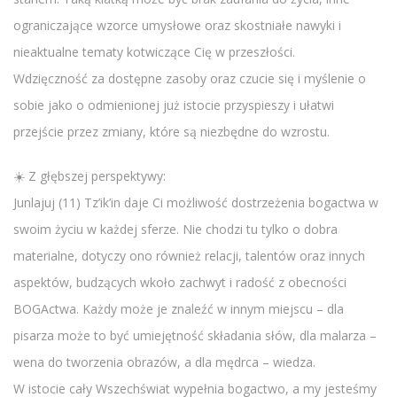
ograniczające wzorce umysłowe oraz skostniałe nawyki i
nieaktualne tematy kotwiczące Cię w przeszłości.
Wdzięczność za dostępne zasoby oraz czucie się i myślenie o
sobie jako o odmienionej już istocie przyspieszy i ułatwi
przejście przez zmiany, które są niezbędne do wzrostu.
☀️ Z głębszej perspektywy:
Junlajuj (11) Tz’ik’in daje Ci możliwość dostrzeżenia bogactwa w
swoim życiu w każdej sferze. Nie chodzi tu tylko o dobra
materialne, dotyczy ono również relacji, talentów oraz innych
aspektów, budzących wkoło zachwyt i radość z obecności
BOGActwa. Każdy może je znaleźć w innym miejscu – dla
pisarza może to być umiejętność składania słów, dla malarza –
wena do tworzenia obrazów, a dla mędrca – wiedza.
W istocie cały Wszechświat wypełnia bogactwo, a my jesteśmy