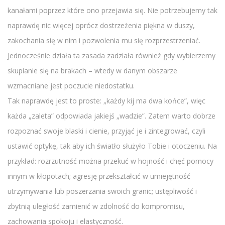
kanałami poprzez które ono przejawia się. Nie potrzebujemy tak
naprawdę nic więcej oprócz dostrzeżenia piękna w duszy,
zakochania się w nim i pozwolenia mu się rozprzestrzeniać.
Jednocześnie działa ta zasada zadziała również gdy wybierzemy
skupianie się na brakach – wtedy w danym obszarze
wzmacniane jest poczucie niedostatku.
Tak naprawdę jest to proste: „każdy kij ma dwa końce”, więc
każda „zaleta” odpowiada jakiejś „wadzie”. Zatem warto dobrze
rozpoznać swoje blaski i cienie, przyjąć je i zintegrować, czyli
ustawić optykę, tak aby ich światło służyło Tobie i otoczeniu. Na
przykład: rozrzutność można przekuć w hojność i chęć pomocy
innym w kłopotach; agresję przekształcić w umiejętność
utrzymywania lub poszerzania swoich granic; ustępliwość i
zbytnią uległość zamienić w zdolność do kompromisu,
zachowania spokoju i elastyczność.