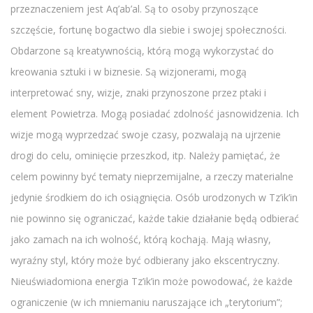
przeznaczeniem jest Aq’ab’al. Są to osoby przynoszące
szczęście, fortunę bogactwo dla siebie i swojej społeczności.
Obdarzone są kreatywnością, którą mogą wykorzystać do
kreowania sztuki i w biznesie. Są wizjonerami, mogą
interpretować sny, wizje, znaki przynoszone przez ptaki i
element Powietrza. Mogą posiadać zdolność jasnowidzenia. Ich
wizje mogą wyprzedzać swoje czasy, pozwalają na ujrzenie
drogi do celu, ominięcie przeszkod, itp. Należy pamiętać, że
celem powinny być tematy nieprzemijalne, a rzeczy materialne
jedynie środkiem do ich osiągnięcia. Osób urodzonych w Tz’ik’in
nie powinno się ograniczać, każde takie działanie będą odbierać
jako zamach na ich wolność, którą kochają. Mają własny,
wyraźny styl, który może być odbierany jako ekscentryczny.
Nieuświadomiona energia Tz’ik’in może powodować, że każde
ograniczenie (w ich mniemaniu naruszające ich „terytorium”;