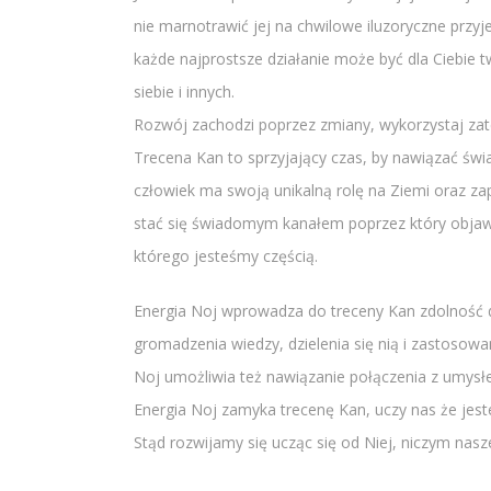
nie marnotrawić jej na chwilowe iluzoryczne przyj
każde najprostsze działanie może być dla Ciebie t
siebie i innych.
Rozwój zachodzi poprzez zmiany, wykorzystaj zate
Trecena Kan to sprzyjający czas, by nawiązać świa
człowiek ma swoją unikalną rolę na Ziemi oraz z
stać się świadomym kanałem poprzez który objawi
którego jesteśmy częścią.
Energia Noj wprowadza do treceny Kan zdolność d
gromadzenia wiedzy, dzielenia się nią i zastosowan
Noj umożliwia też nawiązanie połączenia z umysłem
Energia Noj zamyka trecenę Kan, uczy nas że jest
Stąd rozwijamy się ucząc się od Niej, niczym nasze