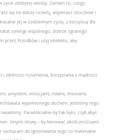
w życie zdobytej wiedzy. Zamień to, czego
rasz się na dalszy rozwój, wspierasz otoczenie i
ażanie jej w codziennym życiu, z korzyścią dla
zultat synergii wspólnego, dobrze zgranego
przez Przodków i użyj intelektu, aby
i zdolności rozumienia, korzystania z mądrości
ałem, umysłem, emocjami, rolami, imionami,
Wszechświata wypełnionego duchem. Jesteśmy tego
świadomy. Paradoksalnie by tak było, czyli abyś
nań. Innymi słowy – by kierować okolicznościami
ie zachęcam do ignorowania tego co materialne