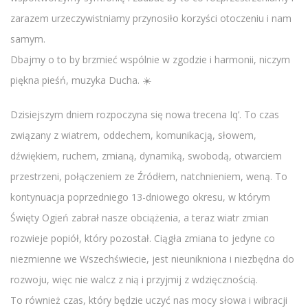
zarazem urzeczywistniamy przynosiło korzyści otoczeniu i nam
samym.
Dbajmy o to by brzmieć wspólnie w zgodzie i harmonii, niczym
piękna pieśń, muzyka Ducha. ☀️
Dzisiejszym dniem rozpoczyna się nowa trecena Iq’. To czas
związany z wiatrem, oddechem, komunikacją, słowem,
dźwiękiem, ruchem, zmianą, dynamiką, swobodą, otwarciem
przestrzeni, połączeniem ze Źródłem, natchnieniem, weną. To
kontynuacja poprzedniego 13-dniowego okresu, w którym
Święty Ogień zabrał nasze obciążenia, a teraz wiatr zmian
rozwieje popiół, który pozostał. Ciągła zmiana to jedyne co
niezmienne we Wszechświecie, jest nieunikniona i niezbędna do
rozwoju, więc nie walcz z nią i przyjmij z wdzięcznością.
To również czas, który będzie uczyć nas mocy słowa i wibracji