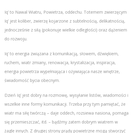
Iq’ to Nawal Wiatru, Powietrza, oddechu. Totemem zwierzęcym
Iq’ jest koliber, zwierzę kojarzone z subtelnością, delikatnością,
jednocześnie z siłą (pokonuje wielkie odległości) oraz dążeniem
do rozwoju.
Iq’ to energia związana z komunikacją, słowem, dźwiękiem,
ruchem, wiatr zmiany, renowacja, krystalizacja, inspiracja,
energia powietrza wypełniająca i ożywiająca nasze wnętrze,
świadomość bycia obecnym.
Dzień Iq’ jest dobry na rozmowę, wysyłanie listów, wiadomości i
wszelkie inne formy komunikacji. Trzeba przy tym pamiętać, że
wiatr ma siłę twórczą – daje oddech, rozsiewa nasiona, pomaga
się przemieszczać, itd. – bądźmy zatem dobrym wiatrem w
żagle innych. Z drugiej strony prądy powietrzne mogą stworzyć