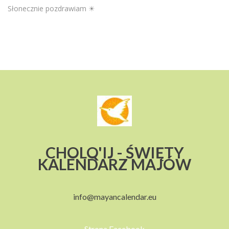
Słonecznie pozdrawiam ☀
CHOLQ'IJ - ŚWIĘTY
KALENDARZ MAJÓW
info@mayancalendar.eu
Strona Facebook