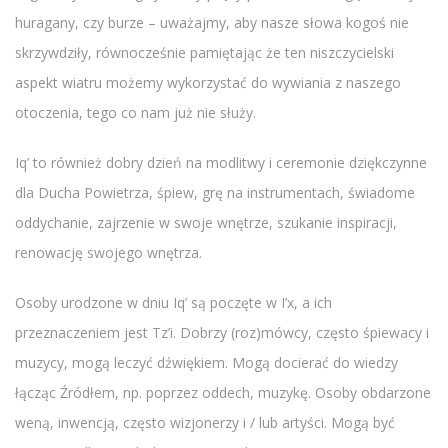
huragany, czy burze – uważajmy, aby nasze słowa kogoś nie
skrzywdziły, równocześnie pamiętając że ten niszczycielski
aspekt wiatru możemy wykorzystać do wywiania z naszego
otoczenia, tego co nam już nie służy.
Iq’ to również dobry dzień na modlitwy i ceremonie dziękczynne
dla Ducha Powietrza, śpiew, grę na instrumentach, świadome
oddychanie, zajrzenie w swoje wnętrze, szukanie inspiracji,
renowację swojego wnętrza.
Osoby urodzone w dniu Iq’ są poczęte w I’x, a ich
przeznaczeniem jest Tz’i. Dobrzy (roz)mówcy, często śpiewacy i
muzycy, mogą leczyć dźwiękiem. Mogą docierać do wiedzy
łącząc Źródłem, np. poprzez oddech, muzykę. Osoby obdarzone
weną, inwencją, często wizjonerzy i / lub artyści. Mogą być