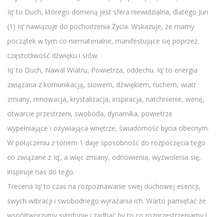
Iq’ to Duch, którego domeną jest sfera niewidzialna, dlatego Jun
(1) Iq’ nawiązuje do pochodzenia Życia. Wskazuje, że mamy
początek w tym co niematerialne, manifestujące się poprzez
częstotliwość dźwięku i słów.
Iq’ to Duch, Nawal Wiatru, Powietrza, oddechu. Iq’ to energia
związana z komunikacją, słowem, dźwiękiem, ruchem, wiatr
zmiany, renowacja, krystalizacja, inspiracja, natchnienie, wenę,
otwarcie przestrzeni, swoboda, dynamika, powietrze
wypełniające i ożywiająca wnętrze, świadomość bycia obecnym.
W połączeniu z tonem 1 daje sposobność do rozpoczęcia tego
co związane z Iq’, a więc zmiany, odnowienia, wyzwolenia się,
inspiruje nas do tego.
Trecena Iq’ to czas na rozpoznawanie swej duchowej esencji,
swych wibracji i swobodnego wyrażania ich. Warto pamiętać że
współtworzymy symfonię i zadbać by to co rozprzestrzeniamy i