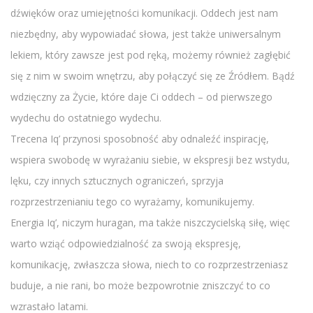
dźwięków oraz umiejętności komunikacji. Oddech jest nam
niezbędny, aby wypowiadać słowa, jest także uniwersalnym
lekiem, który zawsze jest pod ręką, możemy również zagłębić
się z nim w swoim wnętrzu, aby połączyć się ze Źródłem. Bądź
wdzięczny za Życie, które daje Ci oddech – od pierwszego
wydechu do ostatniego wydechu.
Trecena Iq’ przynosi sposobność aby odnaleźć inspirację,
wspiera swobodę w wyrażaniu siebie, w ekspresji bez wstydu,
lęku, czy innych sztucznych ograniczeń, sprzyja
rozprzestrzenianiu tego co wyrażamy, komunikujemy.
Energia Iq’, niczym huragan, ma także niszczycielską siłę, więc
warto wziąć odpowiedzialność za swoją ekspresję,
komunikację, zwłaszcza słowa, niech to co rozprzestrzeniasz
buduje, a nie rani, bo może bezpowrotnie zniszczyć to co
wzrastało latami.