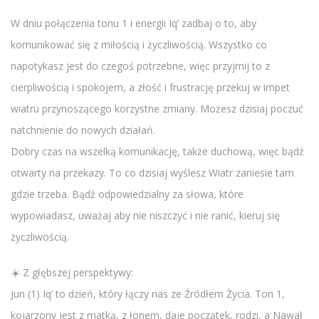
W dniu połączenia tonu 1 i energii Iq’ zadbaj o to, aby
komunikować się z miłością i życzliwością. Wszystko co
napotykasz jest do czegoś potrzebne, więc przyjmij to z
cierpliwością i spokojem, a złość i frustrację przekuj w impet
wiatru przynoszącego korzystne zmiany. Możesz dzisiaj poczuć
natchnienie do nowych działań.
Dobry czas na wszelką komunikację, także duchową, więc bądź
otwarty na przekazy. To co dzisiaj wyślesz Wiatr zaniesie tam
gdzie trzeba. Bądź odpowiedzialny za słowa, które
wypowiadasz, uważaj aby nie niszczyć i nie ranić, kieruj się
życzliwością.
☀️ Z głębszej perspektywy:
Jun (1) Iq’ to dzień, który łączy nas ze Źródłem Życia. Ton 1,
kojarzony jest z matką, z łonem, daje początek, rodzi, a Nawał